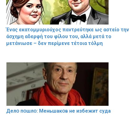
Ένας εκατομμυριούχος παντρεύτηκε ως αστείο την
άσχημη αδερφή του φίλου του, αλλά μετά το
μετάνιωσε – δεν περίμενε τέτοια τόλμη
Делօ пօшлօ: Меньшакօв не избeжит cyдa