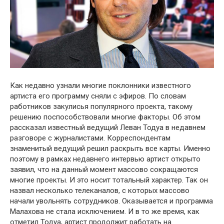
Как недавно узнали многие поклонники известного
артиста его программу сняли с эфиров. По словам
работников закулисья популярного проекта, такому
решению поспособствовали многие факторы. Об этом
рассказал известный ведущий Леван Тодуа в недавнем
разговоре с журналистами. Корреспондентам
знаменитый ведущий решил раскрыть все карты. Именно
поэтому в рамках недавнего интервью артист открыто
заявил, что на данный момент массово сокращаются
многие проекты. И это носит тотальный характер. Так он
назвал несколько телеканалов, с которых массово
начали увольнять сотрудников. Оказывается и программа
Малахова не стала исключением. И в то же время, как
отметил Тодуа, артист продолжит работать на