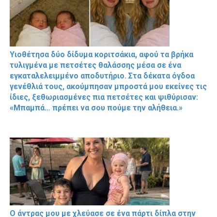
Υιοθέτησα δύο δίδυμα κοριτσάκια, αφού τα βρήκα
τυλιγμένα με πετσέτες θαλάσσης μέσα σε ένα
εγκαταλελειμμένο αποδυτήριο. Στα δέκατα όγδοα
γενέθλιά τους, ακούμπησαν μπροστά μου εκείνες τις
ίδιες, ξεθωριασμένες πια πετσέτες και ψιθύρισαν:
«Μπαμπά… πρέπει να σου πούμε την αλήθεια.»
Ο άντρας μου με χλεύασε σε ένα πάρτι δίπλα στην