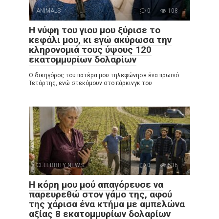
ANIMALS
0
108
Η νύφη του γιου μου ξύρισε το
κεφάλι μου, κι εγώ ακύρωσα την
κληρονομιά τους ύψους 120
εκατομμυρίων δολαρίων
Ο δικηγόρος του πατέρα μου τηλεφώνησε ένα πρωινό
Τετάρτης, ενώ στεκόμουν στο πάρκινγκ του
CELEBRITY NEWS
0
536
Η κόρη μου μού απαγόρευσε να
παρευρεθώ στον γάμο της, αφού
της χάρισα ένα κτήμα με αμπελώνα
αξίας 8 εκατομμυρίων δολαρίων