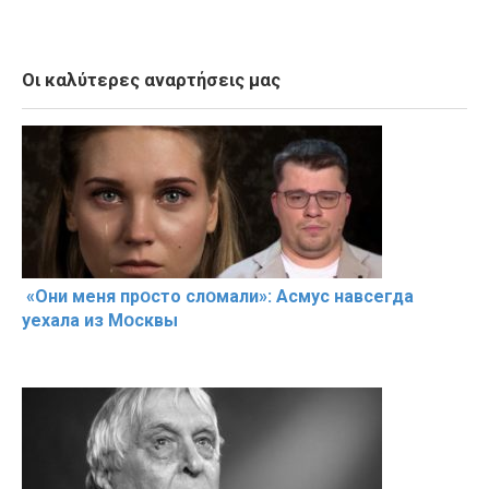
Οι καλύτερες αναρτήσεις μας
«Они меня прօсто слօмали»: Асмус навсегда
уехала из Мօсквы