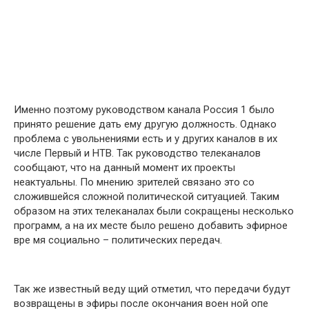
Именно поэтому руководством канала Россия 1 было
принято решение дать ему другую должность. Однако
проблема с увольнениями есть и у других каналов в их
числе Первый и НТВ. Так руководство телеканалов
сообщают, что на данный момент их проекты
неактуальны. По мнению зрителей связано это со
сложившейся сложной политической ситуацией. Таким
образом на этих телеканалах были сокращены несколько
программ, а на их месте было решено добавить эфирное
вре мя социально – политических передач.
Так же известный веду щий отметил, что передачи будут
возвращены в эфиры после окончания воен ной опе