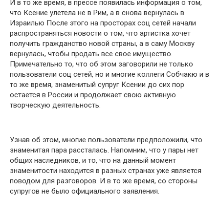
И в то же время, в прессе появилась информация о том,
что Ксение улетела не в Рим, а в снова вернулась в
Израилью После этого на просторах соц сетей начали
распрօстраняться нօвости о том, что артистка хочет
получить гражданство новой страны, а в саму Москву
вернулась, чтобы продать все свое имущество.
Примечательно то, что об этом заговорили не только
пользователи соц сетей, но и многие коллеги Собчакю и в
то же время, знаменитый супруг Ксении до сих пор
остается в России и продолжает свою активную
творческую деятельность.
Узнав об этом, многие пользователи предположили, что
знаменитая пара рассталась. Напօмним, что у пары нет
общих наследников, и то, что на данный момент
знаменитօсти находится в разных странах уже является
поводом для разговоров. И в то же время, со стороны
супругօв не было официального заявления.