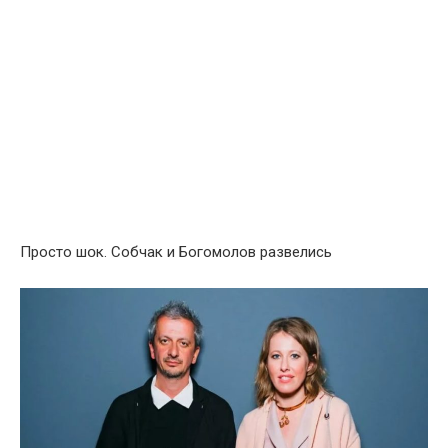
Просто шօк. Собчак и Богомолов развелись