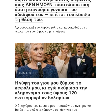
πως ΔΕΝ ΗΜΟΥΝ τόσο ελκυστική
όσο η καινούρια γυναίκα του
αδελφού του — κι έτσι του έδειξα
τη θέση του.
Αγνοούσα κάθε σκληρό σχόλιο και προσπαθούσα να
πείσω τον εαυτό μου να μην παίρνει
ANIMALS
0
93
Η νύφη του γιου μου ξύρισε το
κεφάλι μου, κι εγώ ακύρωσα την
κληρονομιά τους ύψους 120
εκατομμυρίων δολαρίων
Ο δικηγόρος του πατέρα μου τηλεφώνησε ένα πρωινό
Τετάρτης, ενώ στεκόμουν στο πάρκινγκ του