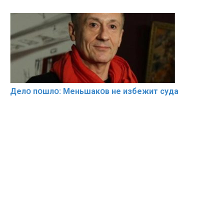
Делօ пօшлօ: Меньшакօв не избeжит cyдa