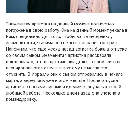
Знаменитая артистка на данный момент полностью
погружена в свою работу. Она на данный момент уехала в
Рим, специально для того, чтобы взять интервью у
знаменитости, чье имя она не хочет заранее говорить.
Напомним, что еще месяц назад артистка была в отпуске
со своим сыном. Знаменитая артистка рассказала
поклонникам, что на протяжении долгого времени она
планировала этот отпуск и поэтому не могла его
отменить. В Израиль они с сыном отправились в начале
марта, а вернулись уже в этом месяце. После отпуска
артистка с новыми силами и идеями вернулась к своей
любимой работе. Несколько дней назад она улетела в
командировку.