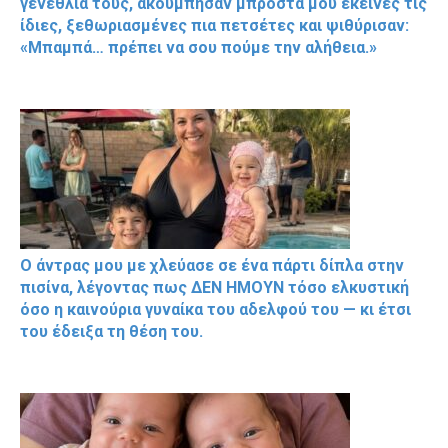
γενέθλιά τους, ακούμπησαν μπροστά μου εκείνες τις
ίδιες, ξεθωριασμένες πια πετσέτες και ψιθύρισαν:
«Μπαμπά… πρέπει να σου πούμε την αλήθεια.»
Ο άντρας μου με χλεύασε σε ένα πάρτι δίπλα στην
πισίνα, λέγοντας πως ΔΕΝ ΗΜΟΥΝ τόσο ελκυστική
όσο η καινούρια γυναίκα του αδελφού του — κι έτσι
του έδειξα τη θέση του.