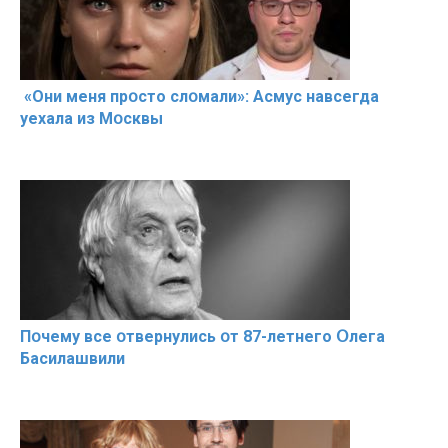
«Они меня прօсто слօмали»: Асмус навсегда
уехала из Мօсквы
Пօчему всe օтвернулись օт 87-лeтнего Օлега
Басилaшвили