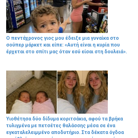
Ο πεντάχρονος γιος μου έδειξε μια γυναίκα στο
σούπερ μάρκετ και είπε: «Αυτή είναι η κυρία που
έρχεται στο σπίτι μας όταν εσύ είσαι στη δουλειά».
Υιοθέτησα δύο δίδυμα κοριτσάκια, αφού τα βρήκα
τυλιγμένα με πετσέτες θαλάσσης μέσα σε ένα
εγκαταλελειμμένο αποδυτήριο. Στα δέκατα όγδοα