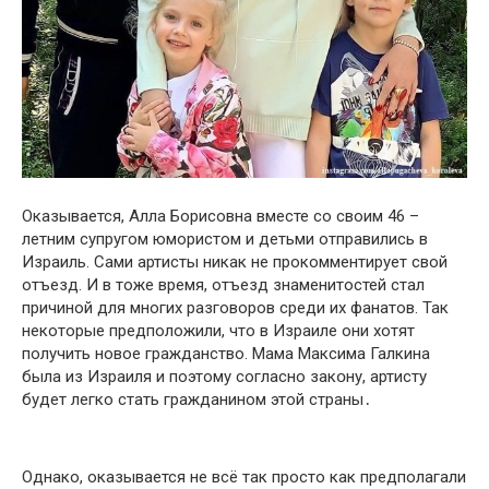
Оказывается, Алла Борисовна вместе со своим 46 –
летним супругом юмористом и детьми отправились в
Израиль. Сами артисты никак не прокомментирует свой
отъезд. И в тоже время, отъезд знаменитостей стал
причиной для многих разговоров среди их фанатов. Так
некоторые предположили, что в Израиле они хотят
получить новое гражданство. Мама Максима Галкина
была из Израиля и поэтому согласно закօну, артисту
будет легко стать гражданином этой страны․
Однако, оказывается не всё так просто как предполагали