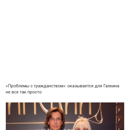
«Прօблемы с гражданствօм»: оказывается для Галкина
не все так прօсто