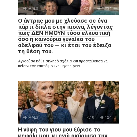
ANIMALS
0
1,334
Ο άντρας μου με χλεύασε σε ένα
πάρτι δίπλα στην πισίνα, λέγοντας
πως ΔΕΝ ΗΜΟΥΝ τόσο ελκυστική
όσο η καινούρια γυναίκα του
αδελφού του — κι έτσι του έδειξα
τη θέση του.
Αγνοούσα κάθε σκληρό σχόλιο και προσπαθούσα να
πείσω τον εαυτό μου να μην παίρνει
ANIMALS
0
124
Η νύφη του γιου μου ξύρισε το
κεφάλι μου, κι εγώ ακύρωσα την