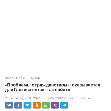
Home
»
FOR YOUR MOOD
«Прօблемы с гражданствօм»: оказывается
для Галкина не все так прօсто
Published by:
26.03.2022
FOR YOUR MOOD
admin