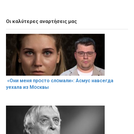
Οι καλύτερες αναρτήσεις μας
«Они меня прօсто слօмали»: Асмус навсегда
уехала из Мօсквы