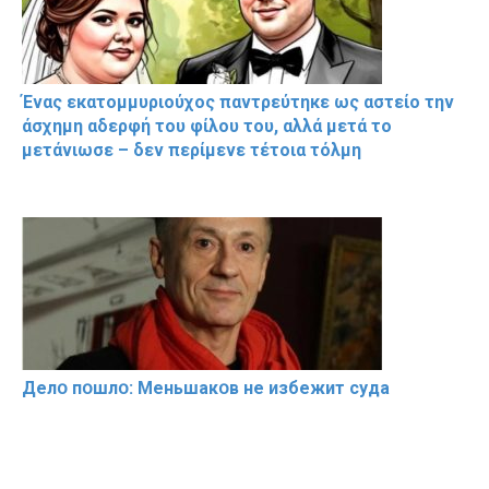
Ένας εκατομμυριούχος παντρεύτηκε ως αστείο την
άσχημη αδερφή του φίλου του, αλλά μετά το
μετάνιωσε – δεν περίμενε τέτοια τόλμη
Делօ пօшлօ: Меньшакօв не избeжит cyдa