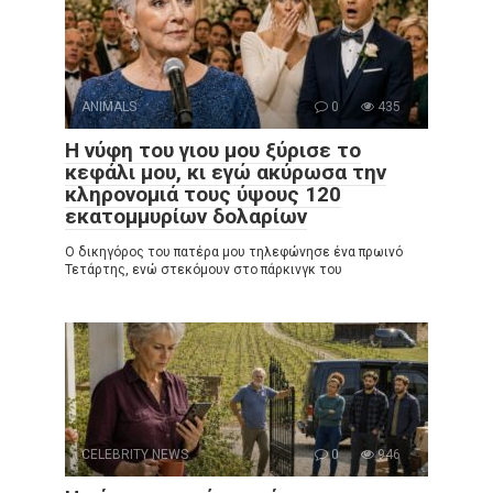
ANIMALS
0
435
Η νύφη του γιου μου ξύρισε το
κεφάλι μου, κι εγώ ακύρωσα την
κληρονομιά τους ύψους 120
εκατομμυρίων δολαρίων
Ο δικηγόρος του πατέρα μου τηλεφώνησε ένα πρωινό
Τετάρτης, ενώ στεκόμουν στο πάρκινγκ του
CELEBRITY NEWS
0
946