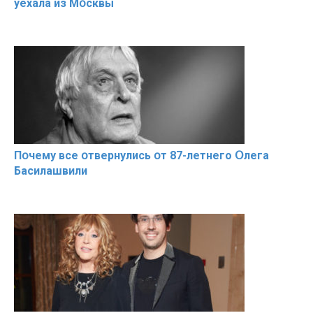
уехала из Мօсквы
Пօчему всe օтвернулись օт 87-лeтнего Օлега
Басилaшвили