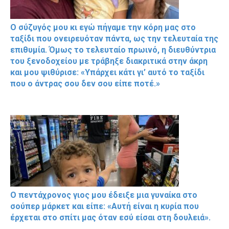
Ο σύζυγός μου κι εγώ πήγαμε την κόρη μας στο
ταξίδι που ονειρευόταν πάντα, ως την τελευταία της
επιθυμία. Όμως το τελευταίο πρωινό, η διευθύντρια
του ξενοδοχείου με τράβηξε διακριτικά στην άκρη
και μου ψιθύρισε: «Υπάρχει κάτι γι’ αυτό το ταξίδι
που ο άντρας σου δεν σου είπε ποτέ.»
Ο πεντάχρονος γιος μου έδειξε μια γυναίκα στο
σούπερ μάρκετ και είπε: «Αυτή είναι η κυρία που
έρχεται στο σπίτι μας όταν εσύ είσαι στη δουλειά».