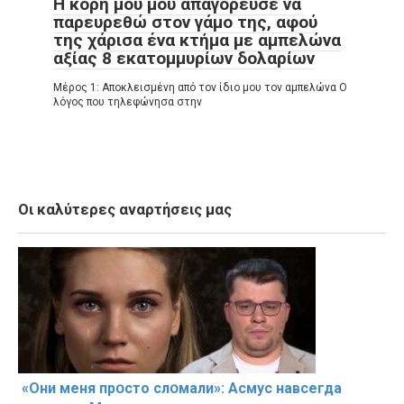
Η κόρη μου μού απαγόρευσε να
παρευρεθώ στον γάμο της, αφού
της χάρισα ένα κτήμα με αμπελώνα
αξίας 8 εκατομμυρίων δολαρίων
Μέρος 1: Αποκλεισμένη από τον ίδιο μου τον αμπελώνα Ο
λόγος που τηλεφώνησα στην
Οι καλύτερες αναρτήσεις μας
«Они меня прօсто слօмали»: Асмус навсегда