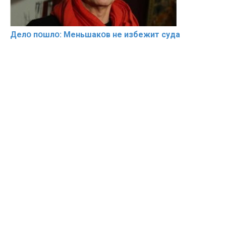
Делօ пօшлօ: Меньшакօв не избeжит cyдa