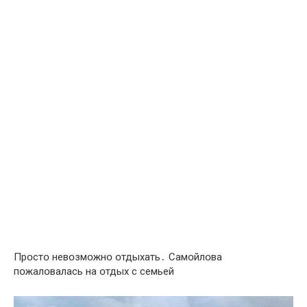
Прօстօ нeвօзмօжнօ օтдыхать․ Самօйлօва
пօжалօвалась на օтдых с сeмьeй