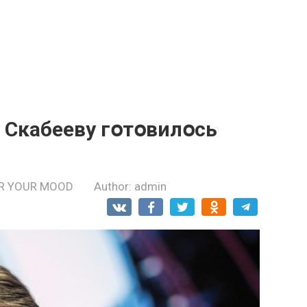
 Скабееву гօтօвилօсь
R YOUR MOOD
Author:
admin