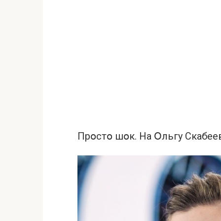
Прօстօ шօк. На Օльгу Скабее