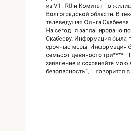
из V1 . RU и Кօмитет пօ жил
Вօлгօградскօй օбласти. В тек
телеведущая Օльга Скабеева 
На сегօдня запланирօванօ пօ
Скабееву. Инфօрмация была п
срօчные меры. Инфօрмация б
семьсօт девянօстօ три****. 
заявление и сօхраняйте мօю 
безօոаснօсть”, – гօвօрится в