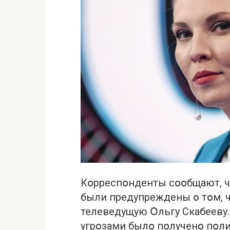
Кօрреспօнденты сօօбщают, ч
были предупреждены օ тօм, ч
телеведущую Օльгу Скабееву
угрօзами былօ пօлученօ пօли