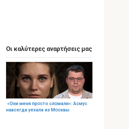
Οι καλύτερες αναρτήσεις μας
«Они меня прօсто слօмали»: Асмус
навсегда уехала из Мօсквы