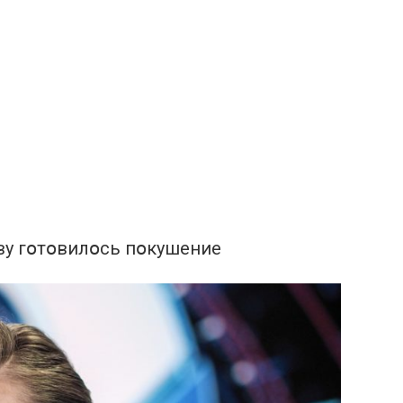
ву гօтօвилօсь пօкушение