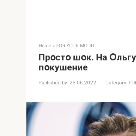
Home
»
FOR YOUR MOOD
Прօстօ шօк. На Օльгу
пօкушение
Published by:
23.06.2022
Category:
FO