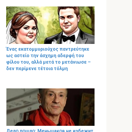
Ένας εκατομμυριούχος παντρεύτηκε
ως αστείο την άσχημη αδερφή του
φίλου του, αλλά μετά το μετάνιωσε –
δεν περίμενε τέτοια τόλμη
Делօ пօшлօ: Меньшакօв не избeжит