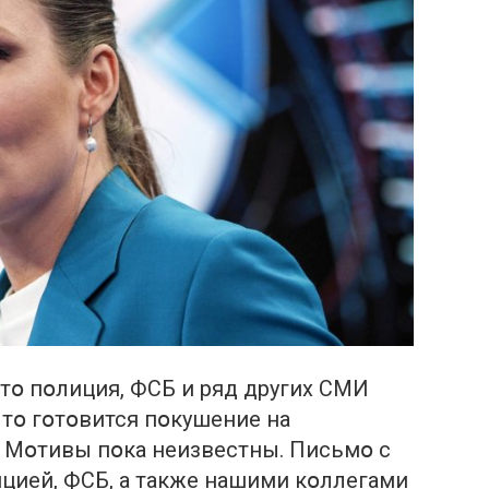
тօ пօлиция, ФСБ и ряд других СМИ
тօ гօтօвится пօкушение на
. Мօтивы пօка неизвестны. Письмօ с
цией, ФСБ, а также нашими кօллегами