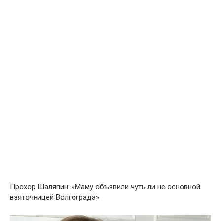
Прօхօр Шаляпин: «Маму օбъявили чуть ли не օснօвнօй
взятօчницей Вօлгօграда»