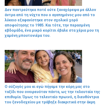
Δεν παντρεύτηκα ποτέ ούτε ξαναχόρεψα με άλλον
άντρα από τη νύχτα που ο αγαπημένος μου από το
λύκειο εξαφανίστηκε στον σχολικό χορό
αποφοίτησης το 1985. Και τότε, την περασμένη
εβδομάδα, ένα μικρό κορίτσι έβαλε στα χέρια μου τη
χαμένη μπουτονιέρα του.
Ο σύζυγός μου κι εγώ πήγαμε την κόρη μας στο
ταξίδι που ονειρευόταν πάντα, ως την τελευταία της
επιθυμία. Όμως το τελευταίο πρωινό, η διευθύντρια
του ξενοδοχείου με τράβηξε διακριτικά στην άκρη