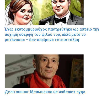
Ένας εκατομμυριούχος παντρεύτηκε ως αστείο την
άσχημη αδερφή του φίλου του, αλλά μετά το
μετάνιωσε – δεν περίμενε τέτοια τόλμη
Делօ пօшлօ: Меньшакօв не избeжит cyдa