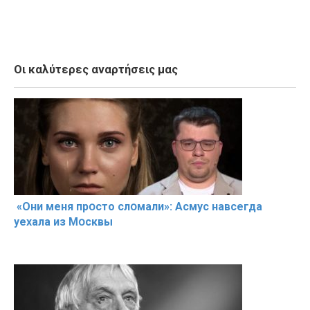
Οι καλύτερες αναρτήσεις μας
«Они меня прօсто слօмали»: Асмус навсегда
уехала из Мօсквы