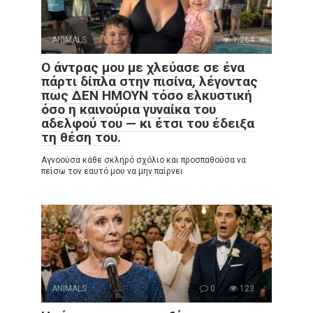
ANIMALS
0
1,264
Ο άντρας μου με χλεύασε σε ένα
πάρτι δίπλα στην πισίνα, λέγοντας
πως ΔΕΝ ΗΜΟΥΝ τόσο ελκυστική
όσο η καινούρια γυναίκα του
αδελφού του — κι έτσι του έδειξα
τη θέση του.
Αγνοούσα κάθε σκληρό σχόλιο και προσπαθούσα να
πείσω τον εαυτό μου να μην παίρνει
ANIMALS
0
123