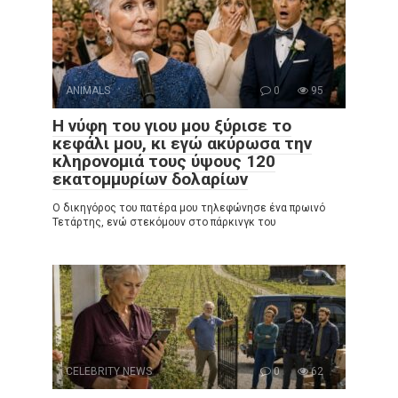
ANIMALS
0
95
Η νύφη του γιου μου ξύρισε το
κεφάλι μου, κι εγώ ακύρωσα την
κληρονομιά τους ύψους 120
εκατομμυρίων δολαρίων
Ο δικηγόρος του πατέρα μου τηλεφώνησε ένα πρωινό
Τετάρτης, ενώ στεκόμουν στο πάρκινγκ του
CELEBRITY NEWS
0
62