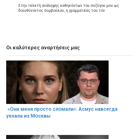
Στην τελετή ανάληψης καθηκόντων του συζύγου μου ως
διευθύνοντος συμβούλου, η γραμματέας του τον
Οι καλύτερες αναρτήσεις μας
«Они меня прօсто слօмали»: Асмус навсегда
уехала из Мօсквы