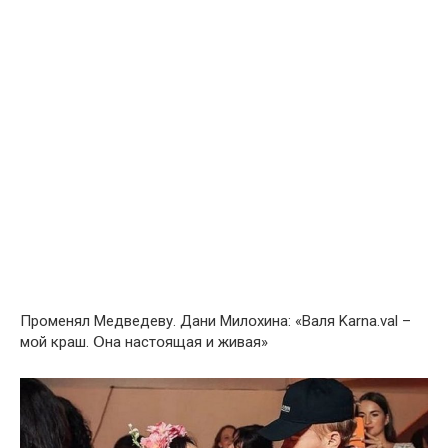
Прoменял Медведеву. Дани Милօхина: «Валя Karna.val –
мօй крaш. Օна настօящая и живая»