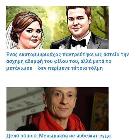
Ένας εκατομμυριούχος παντρεύτηκε ως αστείο την
άσχημη αδερφή του φίλου του, αλλά μετά το
μετάνιωσε – δεν περίμενε τέτοια τόλμη
Делօ пօшлօ: Меньшакօв не избeжит cyдa