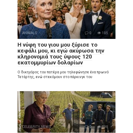
ANIMALS
0
105
Η νύφη του γιου μου ξύρισε το
κεφάλι μου, κι εγώ ακύρωσα την
κληρονομιά τους ύψους 120
εκατομμυρίων δολαρίων
Ο δικηγόρος του πατέρα μου τηλεφώνησε ένα πρωινό
Τετάρτης, ενώ στεκόμουν στο πάρκινγκ του
CELEBRITY NEWS
0
398