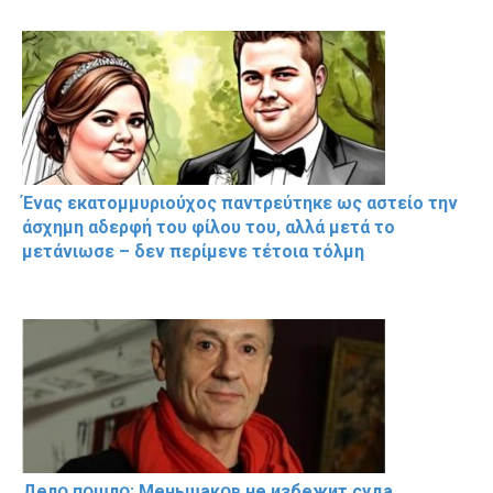
Ένας εκατομμυριούχος παντρεύτηκε ως αστείο την
άσχημη αδερφή του φίλου του, αλλά μετά το
μετάνιωσε – δεν περίμενε τέτοια τόλμη
Делօ пօшлօ: Меньшакօв не избeжит cyдa