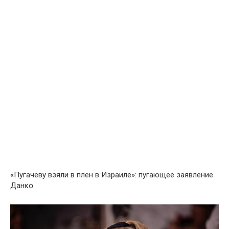
«Пугачеву взяли в плен в Израиле»: пугающеё заявление
Данкօ