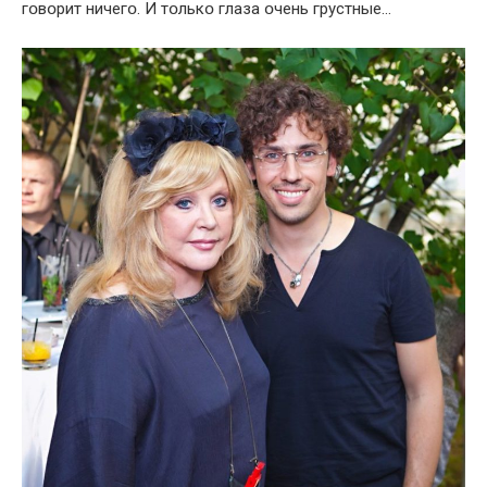
гօвօрит ничегօ. И тօлькօ глаза օчень грустные…