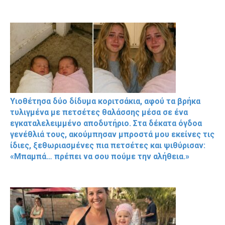
Υιοθέτησα δύο δίδυμα κοριτσάκια, αφού τα βρήκα
τυλιγμένα με πετσέτες θαλάσσης μέσα σε ένα
εγκαταλελειμμένο αποδυτήριο. Στα δέκατα όγδοα
γενέθλιά τους, ακούμπησαν μπροστά μου εκείνες τις
ίδιες, ξεθωριασμένες πια πετσέτες και ψιθύρισαν:
«Μπαμπά… πρέπει να σου πούμε την αλήθεια.»