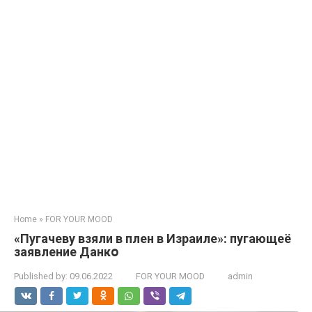
Home
»
FOR YOUR MOOD
«Пугачеву взяли в плен в Израиле»: пугающеё
заявление Данкօ
Published by:
09.06.2022
FOR YOUR MOOD
admin