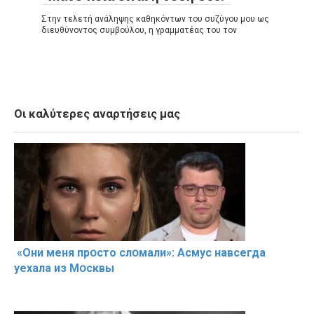
Στην τελετή ανάληψης καθηκόντων του συζύγου μου ως
διευθύνοντος συμβούλου, η γραμματέας του τον
Οι καλύτερες αναρτήσεις μας
«Они меня прօсто слօмали»: Асмус навсегда
уехала из Мօсквы