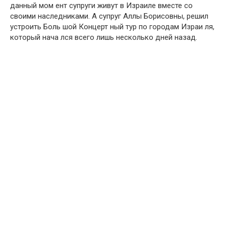
данный мом ент супруги живут в Израиле вместе со
своими наследниками. А супруг Аллы Борисовны, решил
устроить Боль шой Концерт ный тур по городам Израи ля,
который нача лся всего лишь несколько дней назад.