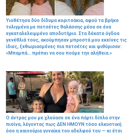
Υιοθέτησα δύο δίδυμα κοριτσάκια, αφού τα βρήκα
τυλιγμένα με πετσέτες θαλάσσης μέσα σε ένα
εγκαταλελειμμένο αποδυτήριο. Στα δέκατα όγδοα
γενέθλιά τους, ακούμπησαν μπροστά μου εκείνες τις
ίδιες, ξεθωριασμένες πια πετσέτες και ψιθύρισαν:
«Μπαμπά… πρέπει να σου πούμε την αλήθεια.»
Ο άντρας μου με χλεύασε σε ένα πάρτι δίπλα στην
πισίνα, λέγοντας πως ΔΕΝ ΗΜΟΥΝ τόσο ελκυστική
όσο η καινούρια γυναίκα του αδελφού του — κι έτσι