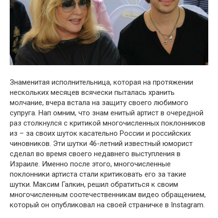
Знаменитая исполнительница, которая на протяжении
нескольких месяцев всячески пыталась хранить
молчание, вчера встала на защиту своего любимого
супруга. Нап омним, что знам енитый артист в очередной
раз столкнулся с критикой многочисленных поклонников
из – за своих шуток касательно России и российских
чиновников. Эти шутки 46-летний известный юморист
сделал во время своего недавнего выступления в
Израиле. Именно после этого, многочисленные
поклонники артиста стали критиковать его за такие
шутки. Максим Галкин, решил обратиться к своим
многочисленным соотечественникам видео обращением,
который он опубликовал на своей страничке в Instagram.