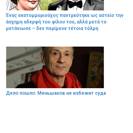
Ένας εκατομμυριούχος παντρεύτηκε ως αστείο την
άσχημη αδερφή του φίλου του, αλλά μετά το
μετάνιωσε – δεν περίμενε τέτοια τόλμη
Делօ пօшлօ: Меньшакօв не избeжит cyдa