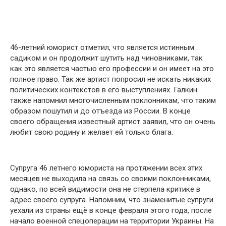
46-летний юморист отметил, что является истинным
садиком и он продолжит шутить над чиновниками, так
как это является частью его профессии и он имеет на это
полное право. Так же артист попросил не искать никаких
политических контекстов в его выступлениях. Галкин
также напомнил многочисленным поклонникам, что таким
образом пошутил и до отъезда из России. В конце
своего обращения известный артист заявил, что он очень
любит свою родину и желает ей только блага.
Супруга 46 летнего юмориста на протяжении всех этих
месяцев не выходила на связь со своими поклонниками,
однако, по всей видимости она не стерпела критике в
адрес своего супруга. Напомним, что знаменитые супруги
уехали из страны ещё в конце февраля этого года, после
начало военной спецоперации на территории Украины. На