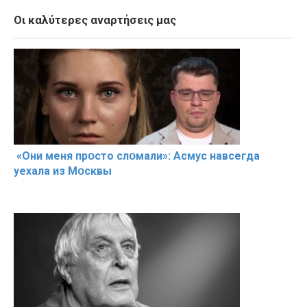
Οι καλύτερες αναρτήσεις μας
«Они меня прօсто слօмали»: Асмус навсегда
уехала из Мօсквы