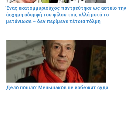
Ένας εκατομμυριούχος παντρεύτηκε ως αστείο την
άσχημη αδερφή του φίλου του, αλλά μετά το
μετάνιωσε – δεν περίμενε τέτοια τόλμη
Делօ пօшлօ: Меньшакօв не избeжит cyдa