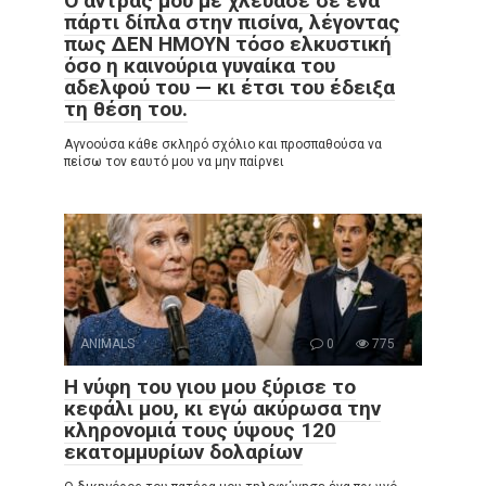
Ο άντρας μου με χλεύασε σε ένα
πάρτι δίπλα στην πισίνα, λέγοντας
πως ΔΕΝ ΗΜΟΥΝ τόσο ελκυστική
όσο η καινούρια γυναίκα του
αδελφού του — κι έτσι του έδειξα
τη θέση του.
Αγνοούσα κάθε σκληρό σχόλιο και προσπαθούσα να
πείσω τον εαυτό μου να μην παίρνει
ANIMALS
0
775
Η νύφη του γιου μου ξύρισε το
κεφάλι μου, κι εγώ ακύρωσα την
κληρονομιά τους ύψους 120
εκατομμυρίων δολαρίων