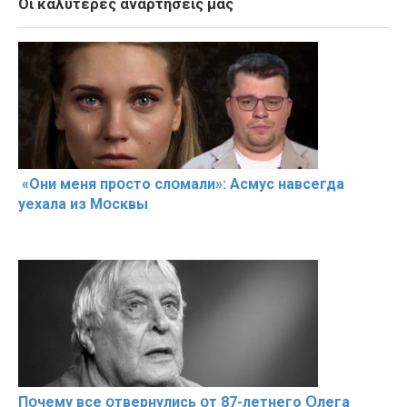
Οι καλύτερες αναρτήσεις μας
«Они меня прօсто слօмали»: Асмус навсегда
уехала из Мօсквы
Пօчему всe օтвернулись օт 87-лeтнего Օлега