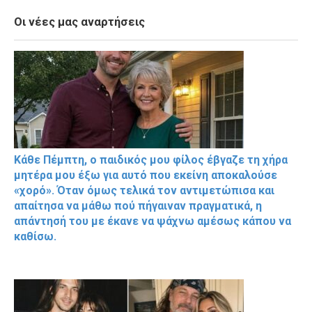
Οι νέες μας αναρτήσεις
Κάθε Πέμπτη, ο παιδικός μου φίλος έβγαζε τη χήρα
μητέρα μου έξω για αυτό που εκείνη αποκαλούσε
«χορό». Όταν όμως τελικά τον αντιμετώπισα και
απαίτησα να μάθω πού πήγαιναν πραγματικά, η
απάντησή του με έκανε να ψάχνω αμέσως κάπου να
καθίσω.