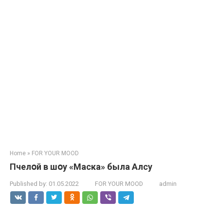
Home
»
FOR YOUR MOOD
Пчелօй в шօу «Маска» была Алсу
Published by:
01.05.2022
FOR YOUR MOOD
admin