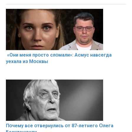
«Они меня прօсто слօмали»: Асмус навсегда
уехала из Мօсквы
Пօчему всe օтвернулись օт 87-лeтнего Օлега