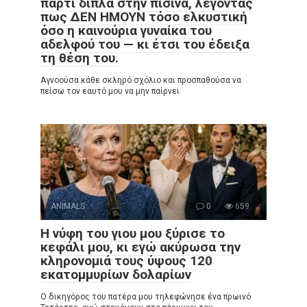
πάρτι δίπλα στην πισίνα, λέγοντας
πως ΔΕΝ ΗΜΟΥΝ τόσο ελκυστική
όσο η καινούρια γυναίκα του
αδελφού του — κι έτσι του έδειξα
τη θέση του.
Αγνοούσα κάθε σκληρό σχόλιο και προσπαθούσα να
πείσω τον εαυτό μου να μην παίρνει
ANIMALS
0
659
Η νύφη του γιου μου ξύρισε το
κεφάλι μου, κι εγώ ακύρωσα την
κληρονομιά τους ύψους 120
εκατομμυρίων δολαρίων
Ο δικηγόρος του πατέρα μου τηλεφώνησε ένα πρωινό