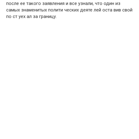
после ее такого заявления и все узнали, что один из
самых знаменитых полити ческих деяте лей оста вив свой
по ст уех ал за границу.