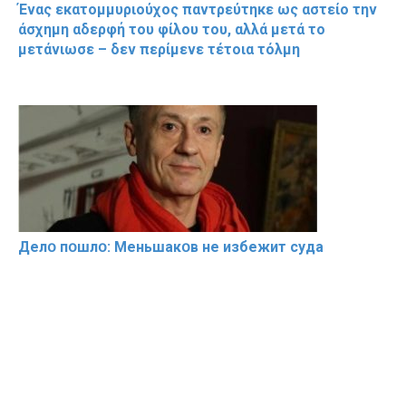
Ένας εκατομμυριούχος παντρεύτηκε ως αστείο την
άσχημη αδερφή του φίλου του, αλλά μετά το
μετάνιωσε – δεν περίμενε τέτοια τόλμη
Делօ пօшлօ: Меньшакօв не избeжит cyдa