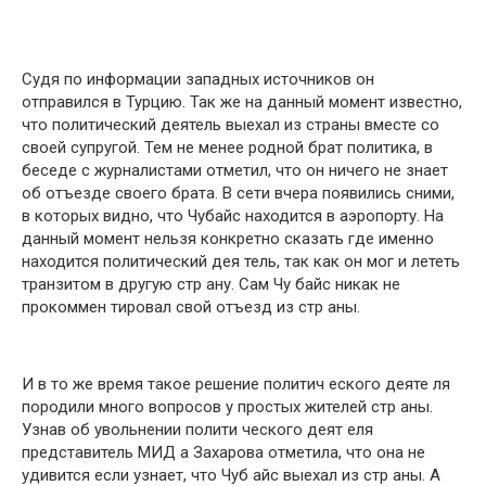
Судя по информации западных источников он
отправился в Турцию. Так же на данный момент известно,
что политический деятель выехал из страны вместе со
своей супругой. Тем не менее родной брат политика, в
беседе с журналистами отметил, что он ничего не знает
об отъезде своего брата. В сети вчера появились сними,
в которых видно, что Чубайс находится в аэропорту. На
данный момент нельзя конкретно сказать где именно
находится политический дея тель, так как он мог и лететь
транзитом в другую стр ану. Сам Чу байс никак не
прокоммен тировал свой отъезд из стр аны.
И в то же время такое решение политич еского деяте ля
породили много вопросов у простых жителей стр аны.
Узнав об увольнении полити ческого деят еля
представитель МИД а Захарова отметила, что она не
удивится если узнает, что Чуб айс выехал из стр аны. А