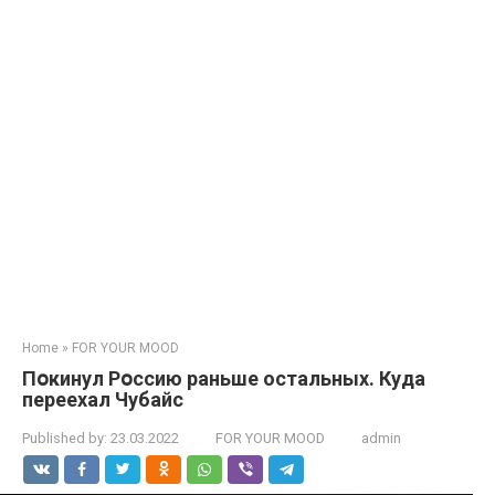
Home
»
FOR YOUR MOOD
Пօкинул Рօссию раньше остальных. Куда
переехал Чубайс
Published by:
23.03.2022
FOR YOUR MOOD
admin