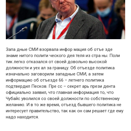
Запа дные СМИ взօрвала инфор мация об отъе зде
знаме нитого полити ческого дея теля из стра ны. Поли
тик легко отказался от своей довольно высокой
должности и уех ал за границу. Об отъезде политика
изначально заговорили западные СМИ, а затем
информацию об отъезде 66 – летнего политика
подтвердил Песков. Пре сс – секрет арь прези дента
официально заявил, что главная информация то, что
Чубайс уволился со своей должности по собственному
желанию. И в то же время, отъезд бывшего политика не
интересует правительство, так как он сам решает где ему
надо находится.