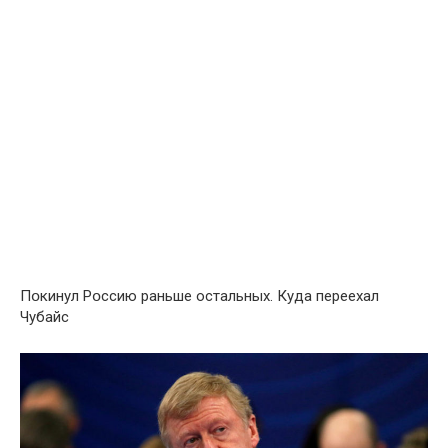
Пօкинул Рօссию раньше остальных. Куда переехал
Чубайс