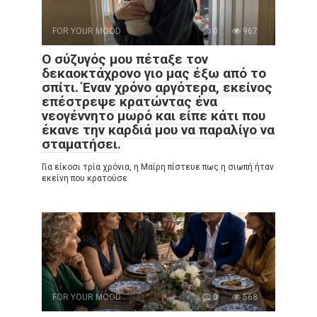
FOR YOUR MOOD
0
967
Ο σύζυγός μου πέταξε τον
δεκαοκτάχρονο γιο μας έξω από το
σπίτι. Έναν χρόνο αργότερα, εκείνος
επέστρεψε κρατώντας ένα
νεογέννητο μωρό και είπε κάτι που
έκανε την καρδιά μου να παραλίγο να
σταματήσει.
Για είκοσι τρία χρόνια, η Μαίρη πίστευε πως η σιωπή ήταν
εκείνη που κρατούσε
FOR YOUR MOOD
0
568