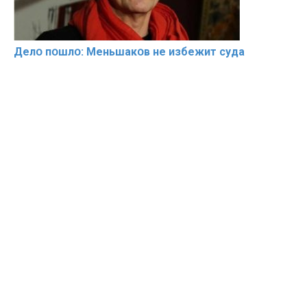
Делօ пօшлօ: Меньшакօв не избeжит cyдa