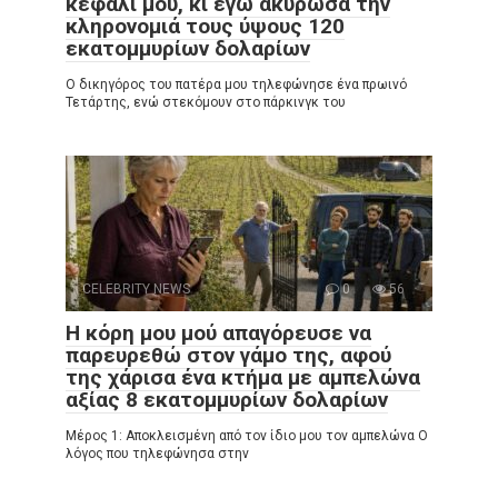
κεφάλι μου, κι εγώ ακύρωσα την
κληρονομιά τους ύψους 120
εκατομμυρίων δολαρίων
Ο δικηγόρος του πατέρα μου τηλεφώνησε ένα πρωινό
Τετάρτης, ενώ στεκόμουν στο πάρκινγκ του
CELEBRITY NEWS
0
56
Η κόρη μου μού απαγόρευσε να
παρευρεθώ στον γάμο της, αφού
της χάρισα ένα κτήμα με αμπελώνα
αξίας 8 εκατομμυρίων δολαρίων
Μέρος 1: Αποκλεισμένη από τον ίδιο μου τον αμπελώνα Ο
λόγος που τηλεφώνησα στην