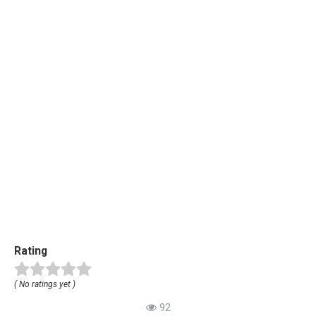
Rating
( No ratings yet )
92