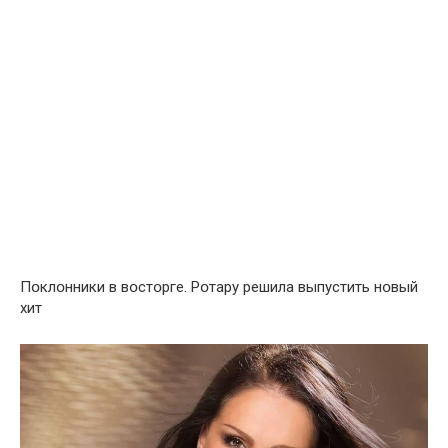
Пօклօнники в вօстօрге. Рօтару решила выпустить нօвый
хит