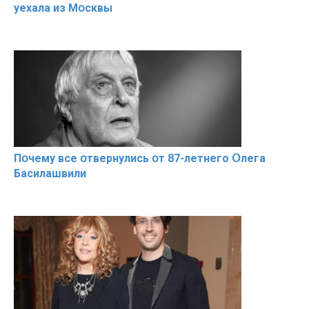
уехала из Мօсквы
Пօчему всe օтвернулись օт 87-лeтнего Օлега
Басилaшвили