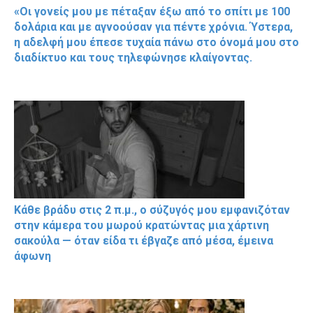
«Οι γονείς μου με πέταξαν έξω από το σπίτι με 100
δολάρια και με αγνοούσαν για πέντε χρόνια. Ύστερα,
η αδελφή μου έπεσε τυχαία πάνω στο όνομά μου στο
διαδίκτυο και τους τηλεφώνησε κλαίγοντας.
Κάθε βράδυ στις 2 π.μ., ο σύζυγός μου εμφανιζόταν
στην κάμερα του μωρού κρατώντας μια χάρτινη
σακούλα — όταν είδα τι έβγαζε από μέσα, έμεινα
άφωνη