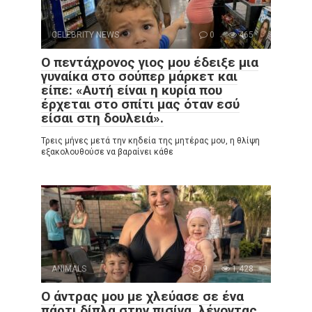
CELEBRITY NEWS
0
465
Ο πεντάχρονος γιος μου έδειξε μια
γυναίκα στο σούπερ μάρκετ και
είπε: «Αυτή είναι η κυρία που
έρχεται στο σπίτι μας όταν εσύ
είσαι στη δουλειά».
Τρεις μήνες μετά την κηδεία της μητέρας μου, η θλίψη
εξακολουθούσε να βαραίνει κάθε
ANIMALS
0
1,428
Ο άντρας μου με χλεύασε σε ένα
πάρτι δίπλα στην πισίνα, λέγοντας