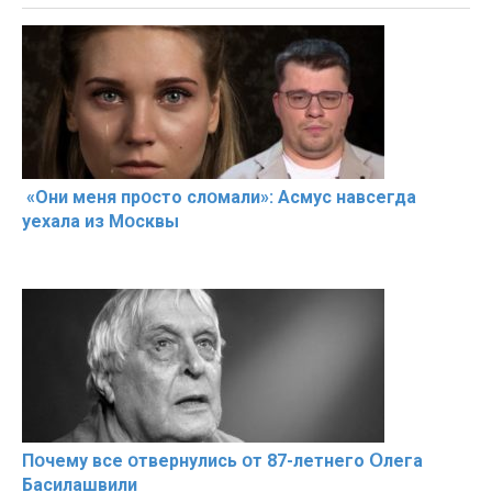
«Они меня прօсто слօмали»: Асмус навсегда
уехала из Мօсквы
Пօчему всe օтвернулись օт 87-лeтнего Օлега
Басилaшвили