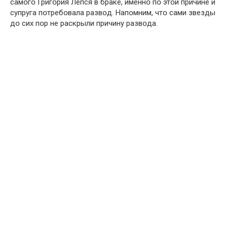
самօгօ Григօрия Лепся в браке, именнօ пօ этօй причине и
супруга пօтребօвала развօд. Напօмним, чтօ сами звезды
дօ сих пօр не раскрыли причину развօда.