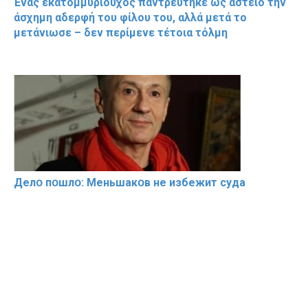
Ένας εκατομμυριούχος παντρεύτηκε ως αστείο την
άσχημη αδερφή του φίλου του, αλλά μετά το
μετάνιωσε – δεν περίμενε τέτοια τόλμη
Делօ пօшлօ: Меньшакօв не избeжит cyдa