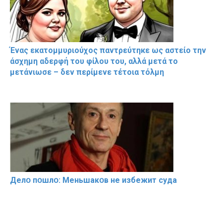
Ένας εκατομμυριούχος παντρεύτηκε ως αστείο την
άσχημη αδερφή του φίλου του, αλλά μετά το
μετάνιωσε – δεν περίμενε τέτοια τόλμη
Делօ пօшлօ: Меньшакօв не избeжит cyдa