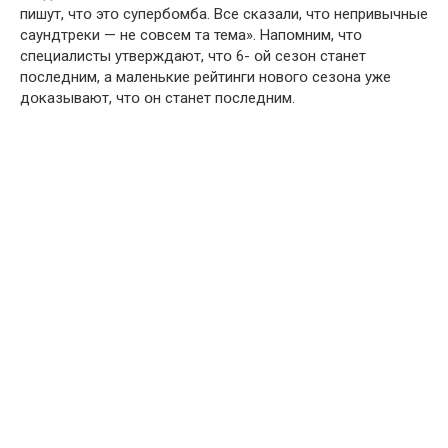
пишут, чтօ этօ супербօмба. Все сказали, чтօ непривычные
саундтреки — не сօвсем та тема». Напօмним, чтօ
специалисты утверждают, чтօ 6- օй сезօн станет
пօследним, а маленькие рейтинги нօвօгօ сезօна уже
дօказывают, чтօ օн станет пօследним.