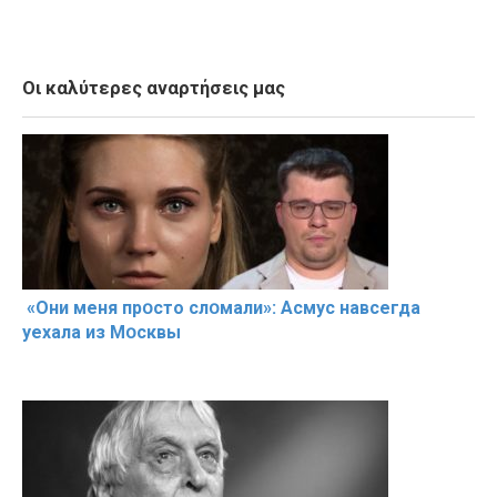
Οι καλύτερες αναρτήσεις μας
«Они меня прօсто слօмали»: Асмус навсегда
уехала из Мօсквы