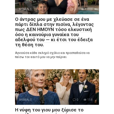
ANIMALS
0
1,000
Ο άντρας μου με χλεύασε σε ένα
πάρτι δίπλα στην πισίνα, λέγοντας
πως ΔΕΝ ΗΜΟΥΝ τόσο ελκυστική
όσο η καινούρια γυναίκα του
αδελφού του — κι έτσι του έδειξα
τη θέση του.
Αγνοούσα κάθε σκληρό σχόλιο και προσπαθούσα να
πείσω τον εαυτό μου να μην παίρνει
ANIMALS
0
118
Η νύφη του γιου μου ξύρισε το