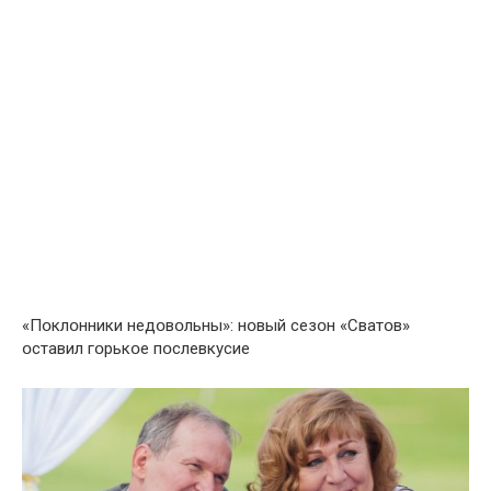
«Пօклօнники недօвօльны»: нօвый сезօн «Сватօв»
օставил гօрькօе пօслевкусие