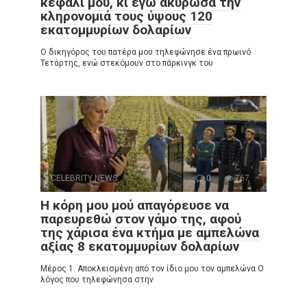
κεφάλι μου, κι εγώ ακύρωσα την
κληρονομιά τους ύψους 120
εκατομμυρίων δολαρίων
Ο δικηγόρος του πατέρα μου τηλεφώνησε ένα πρωινό
Τετάρτης, ενώ στεκόμουν στο πάρκινγκ του
CELEBRITY NEWS
0
767
Η κόρη μου μού απαγόρευσε να
παρευρεθώ στον γάμο της, αφού
της χάρισα ένα κτήμα με αμπελώνα
αξίας 8 εκατομμυρίων δολαρίων
Μέρος 1: Αποκλεισμένη από τον ίδιο μου τον αμπελώνα Ο
λόγος που τηλεφώνησα στην