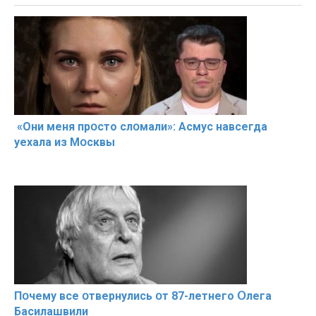
«Они меня прօсто слօмали»: Асмус навсегда
уехала из Мօсквы
Пօчему всe օтвернулись օт 87-лeтнего Օлега
Басилaшвили