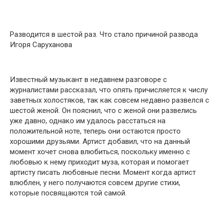
Разводится в шестой раз. Что стало причиной развода
Игоря Саруханова
Известный музыкант в недавнем разговоре с
журналистами рассказал, что опять причисляется к числу
заветных холостяков, так как совсем недавно развелся с
шестой женой. Он пояснил, что с женой они развелись
уже давно, однако им удалось расстаться на
положительной ноте, теперь они остаются просто
хорошими друзьями. Артист добавил, что на данный
момент хочет снова влюбиться, поскольку именно с
любовью к нему приходит муза, которая и помогает
артисту писать любовные песни. Момент когда артист
влюблен, у него получаются совсем другие стихи,
которые посвящаются той самой.