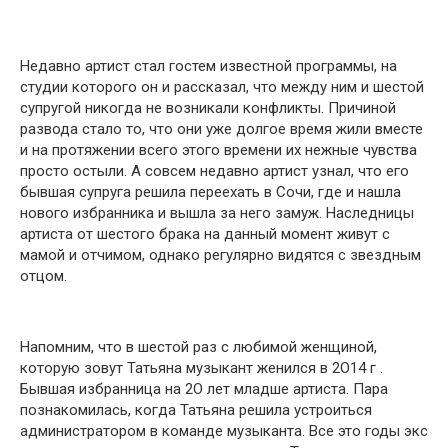
Недавно артист стал гостем известной программы, на
студии которого он и рассказал, что между ним и шестой
супругой никогда не возникали конфликты. Причиной
развода стало то, что они уже долгое время жили вместе
и на протяжении всего этого времени их нежные чувства
просто остыли. А совсем недавно артист узнал, что его
бывшая супруга решила переехать в Сочи, где и нашла
нового избранника и вышла за него замуж. Наследницы
артиста от шестого брака на данный момент живут с
мамой и отчимом, однако регулярно видятся с звездным
отцом.
Напомним, что в шестой раз с любимой женщиной,
которую зовут Татьяна музыкант женился в 2О14 г .
Бывшая избранница на 2О лет младше артиста. Пара
познакомилась, когда Татьяна решила устроиться
администратором в команде музыканта. Все это годы экс