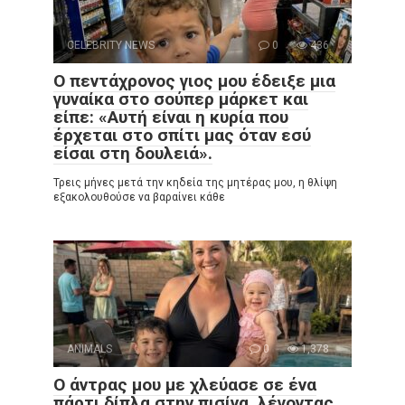
CELEBRITY NEWS
0
436
Ο πεντάχρονος γιος μου έδειξε μια
γυναίκα στο σούπερ μάρκετ και
είπε: «Αυτή είναι η κυρία που
έρχεται στο σπίτι μας όταν εσύ
είσαι στη δουλειά».
Τρεις μήνες μετά την κηδεία της μητέρας μου, η θλίψη
εξακολουθούσε να βαραίνει κάθε
ANIMALS
0
1,378
Ο άντρας μου με χλεύασε σε ένα
πάρτι δίπλα στην πισίνα, λέγοντας