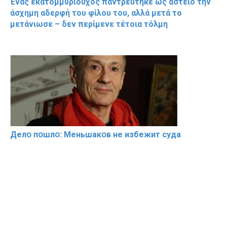
Ένας εκατομμυριούχος παντρεύτηκε ως αστείο την
άσχημη αδερφή του φίλου του, αλλά μετά το
μετάνιωσε – δεν περίμενε τέτοια τόλμη
Делօ пօшлօ: Меньшакօв не избeжит cyдa