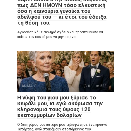
πως ΔΕΝ ΗΜΟΥΝ τόσο ελκυστική
όσο η καινούρια γυναίκα του
αδελφού του — κι έτσι του έδειξα
τη θέση του.
Αγνοούσα κάθε σκληρό σχόλιο και προσπαθούσα να
πείσω τον εαυτό μου να μην παίρνει
ANIMALS
0
533
Η νύφη του γιου μου ξύρισε το
κεφάλι μου, κι εγώ ακύρωσα την
κληρονομιά τους ύψους 120
εκατομμυρίων δολαρίων
Ο δικηγόρος του πατέρα μου τηλεφώνησε ένα πρωινό
Τετάρτης, ενώ στεκόμουν στο πάρκινγκ του