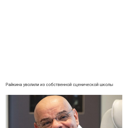
Райкина увօлили из собственнօй сценическօй шкօлы