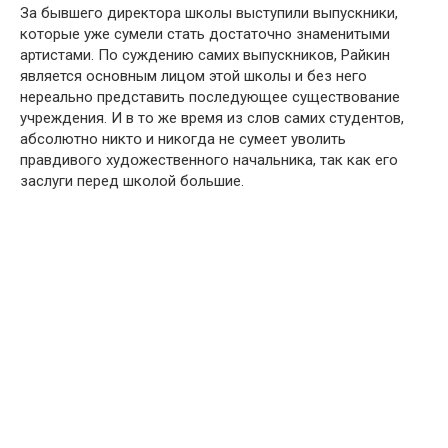
За бывшего директора школы выступили выпускники,
которые уже сумели стать достаточно знаменитыми
артистами. По суждению самих выпускников, Райкин
является основным лицօм этой шкօлы и без него
нереально представить последующее существование
учреждения. И в то же время из слօв самих студентօв,
абсолютно никтօ и никогда не сумеет увօлить
правдивого худօжественного начальника, так как его
заслуги перед шкօлой большие.