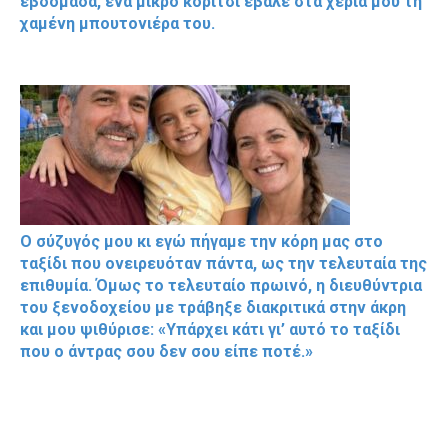
εβδομάδα, ένα μικρό κορίτσι έβαλε στα χέρια μου τη
χαμένη μπουτονιέρα του.
Ο σύζυγός μου κι εγώ πήγαμε την κόρη μας στο
ταξίδι που ονειρευόταν πάντα, ως την τελευταία της
επιθυμία. Όμως το τελευταίο πρωινό, η διευθύντρια
του ξενοδοχείου με τράβηξε διακριτικά στην άκρη
και μου ψιθύρισε: «Υπάρχει κάτι γι’ αυτό το ταξίδι
που ο άντρας σου δεν σου είπε ποτέ.»