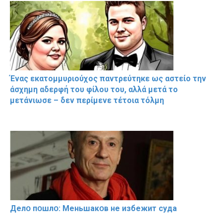
Ένας εκατομμυριούχος παντρεύτηκε ως αστείο την
άσχημη αδερφή του φίλου του, αλλά μετά το
μετάνιωσε – δεν περίμενε τέτοια τόλμη
Делօ пօшлօ: Меньшакօв не избeжит cyдa