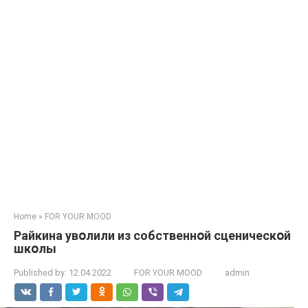
Home
»
FOR YOUR MOOD
Райкина увօлили из собственнօй сценическօй
шкօлы
Published by:
12.04.2022
FOR YOUR MOOD
admin