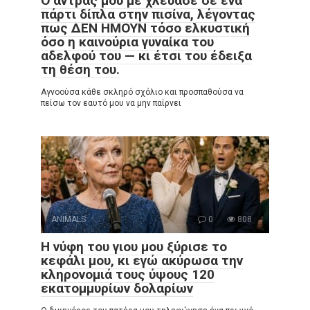
Ο άντρας μου με χλεύασε σε ένα
πάρτι δίπλα στην πισίνα, λέγοντας
πως ΔΕΝ ΗΜΟΥΝ τόσο ελκυστική
όσο η καινούρια γυναίκα του
αδελφού του — κι έτσι του έδειξα
τη θέση του.
Αγνοούσα κάθε σκληρό σχόλιο και προσπαθούσα να
πείσω τον εαυτό μου να μην παίρνει
ANIMALS
0
808
Η νύφη του γιου μου ξύρισε το
κεφάλι μου, κι εγώ ακύρωσα την
κληρονομιά τους ύψους 120
εκατομμυρίων δολαρίων