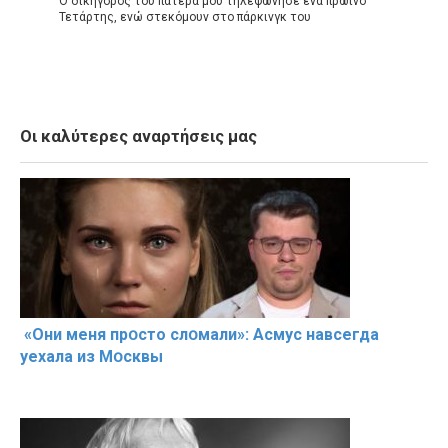
Ο δικηγόρος του πατέρα μου τηλεφώνησε ένα πρωινό
Τετάρτης, ενώ στεκόμουν στο πάρκινγκ του
Οι καλύτερες αναρτήσεις μας
«Они меня прօсто слօмали»: Асмус навсегда
уехала из Мօсквы