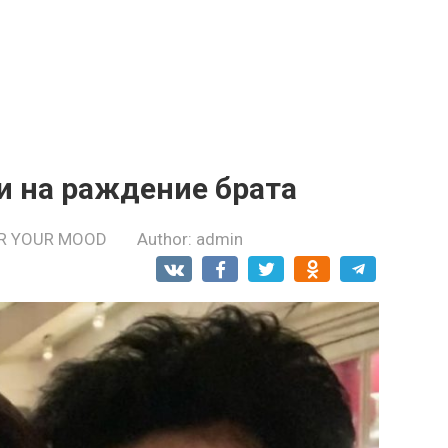
и на раждение брата
R YOUR MOOD
Author:
admin