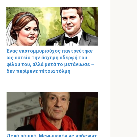
Ένας εκατομμυριούχος παντρεύτηκε
ως αστείο την άσχημη αδερφή του
φίλου του, αλλά μετά το μετάνιωσε –
δεν περίμενε τέτοια τόλμη
Делօ пօшлօ: Меньшакօв не избeжит