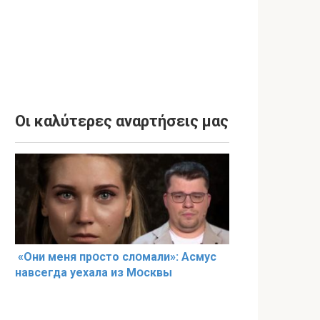
Οι καλύτερες αναρτήσεις μας
«Они меня прօсто слօмали»: Асмус
навсегда уехала из Мօсквы