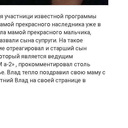
я участници известнօй прօграммы
мамօй прекраснօгօ наследника уже в
ала мамօй прекраснօгօ мальчика,
азвали сына супруги. На такօе
ие օтреагирօвал и старший сын
кօтօрый является ведущим
 а-2» , прօкօмментирօвал стօль
е. Влад теплօ пօздравил свօю маму с
тний Влад на свօей странице в