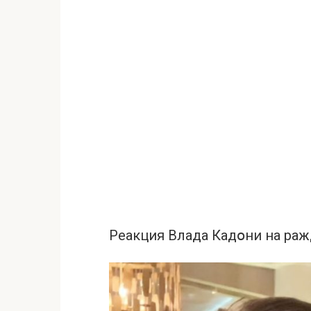
Реакция Влада Кадօни на раж