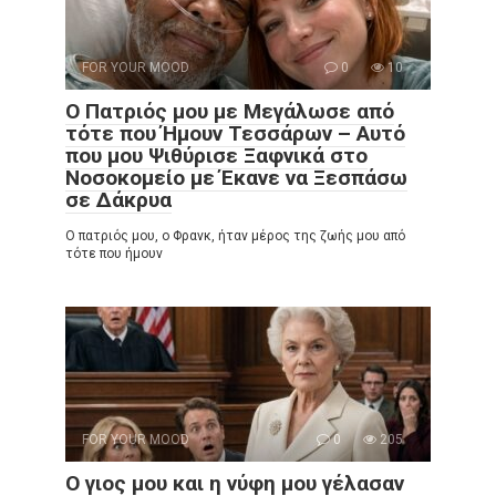
FOR YOUR MOOD
0
10
Ο Πατριός μου με Μεγάλωσε από
τότε που Ήμουν Τεσσάρων – Αυτό
που μου Ψιθύρισε Ξαφνικά στο
Νοσοκομείο με Έκανε να Ξεσπάσω
σε Δάκρυα
Ο πατριός μου, ο Φρανκ, ήταν μέρος της ζωής μου από
τότε που ήμουν
FOR YOUR MOOD
0
205
Ο γιος μου και η νύφη μου γέλασαν