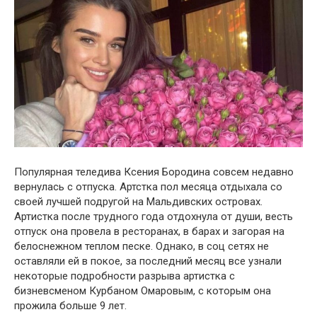
Популярная теледива Ксения Бородина совсем недавно
вернулась с отпуска. Артстка пол месяца отдыхала со
своей лучшей подругой на Мальдивских островах.
Артистка после трудного года отдохнула от души, весть
отпуск она провела в ресторанах, в барах и загорая на
белоснежном теплом песке. Однако, в соц сетях не
оставляли ей в покое, за последний месяц все узнали
некоторые подробности разрыва артистка с
бизневсменом Курбаном Омаровым, с которым она
прожила больше 9 лет.