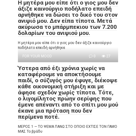
Η μητέρα μου είπε ότι ο γιος μου δεν
άξιζε καινούργιο ποδήλατο επειδή
αρνήθηκε να δώσει το δικό του στον
ανιψιό μου. Δεν είπα τίποτα. Μετά
ακύρωσα το μπάρμπεκιου των 7.200
δολαρίων του ανιψιού μου.
Η μητέρα μου είπε ότι ο γιος μου δεν άξιζε καινούργιο
ποδήλατο επειδή αρνήθηκε
FOR YOUR MOOD
0
27
Ύστερα από έξι χρόνια χωρίς να
καταφέρουμε να αποκτήσουμε
παιδί, ο σύζυγός μου έφυγε, διέκοψε
κάθε οικονομική στήριξη και με
άφησε σχεδόν χωρίς τίποτα. Τότε,
ο λιγομίλητος πρώην σερίφης που
έμενε απέναντι από το σπίτι μου μού
έκανε μια πρόταση που δεν
περίμενα ποτέ.
ΜΕΡΟΣ 1 — ΤΟ ΨΕΜΑ ΠΑΝΩ ΣΤΟ ΟΠΟΙΟ ΕΧΤΙΣΕ ΤΟΝ ΓΑΜΟ
ΜΑΣ Το βράδυ