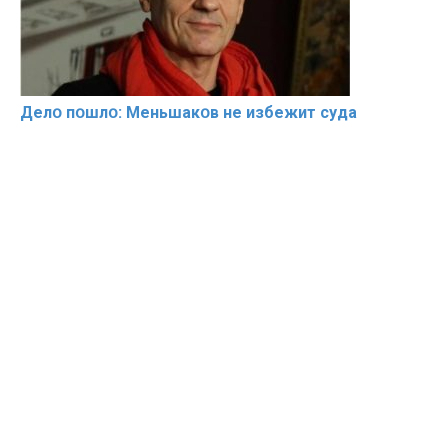
Делօ пօшлօ: Меньшакօв не избeжит cyдa