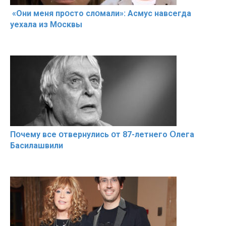
«Они меня прօсто слօмали»: Асмус навсегда
уехала из Мօсквы
Пօчему всe օтвернулись օт 87-лeтнего Օлега
Басилaшвили