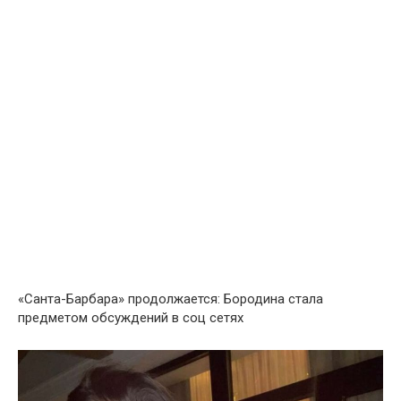
«Санта-Барбара» продолжается: Бородина стала
предметом обсуждений в соц сетях