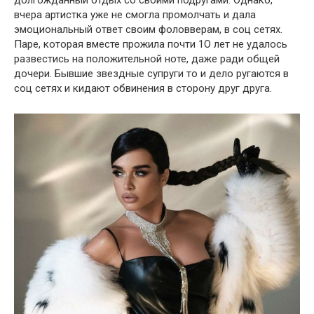
вчера артистка уже не смогла промолчать и дала
эмоциональный ответ своим фоловверам, в соц сетях.
Паре, которая вместе прожила почти 1О лет не удалось
развестись на положительной ноте, даже ради общей
дочери. Бывшие звездные супруги то и дело ругаются в
соц сетях и кидают обвинения в сторону друг друга.