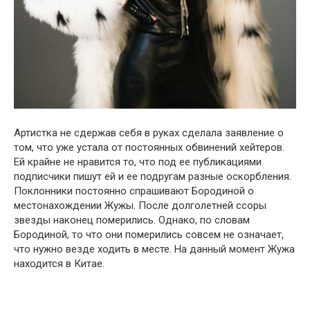
Артистка не сдержав себя в руках сделала заявление о
том, что уже устала от постоянных обвинений хейтеров.
Ей крайне не нравится то, что под ее публикациями
подписчики пишут ей и ее подругам разные оскорбления.
Поклонники постоянно спрашивают Бородиной о
местонахождении Жужы. После долголетней ссоры
звезды наконец померились. Однако, по словам
Бородиной, то что они померились совсем не означает,
что нужно везде ходить в месте. На данный момент Жужа
находится в Китае.