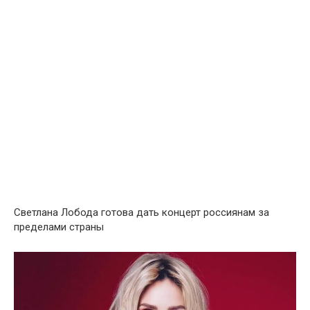
Светлана Лобода готова дать концерт россиянам за
пределами страны