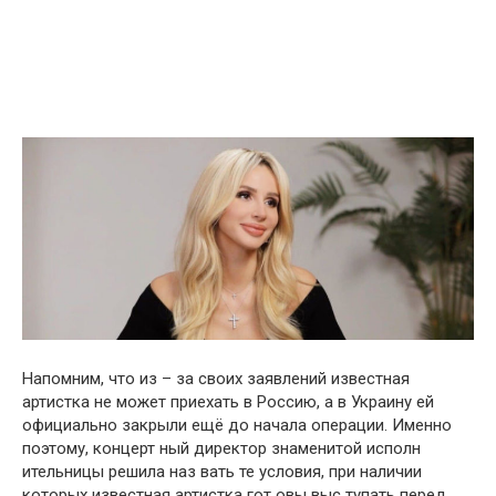
Напомним, что из – за своих заявлений известная
артистка не может приехать в Россию, а в Украину ей
официально закрыли ещё до начала операции. Именно
поэтому, концерт ный директор знаменитой исполн
ительницы решила наз вать те условия, при наличии
которых известная артистка гот овы выс тупать перед