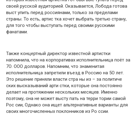
своей русской аудиторией. Оказывается, Лобода готова
выст упить перед россиянами, только за пределами
страны. То есть, артис тка хочет выбрать третью страну,
для того чтобы выступать перед своими русскими
фанатами.
Также концертный директор известной артистки
напомнила, что на корпоративах исполнительница поёт за
7О. ООО долларов. Напомним, что знаменитая
исполнительница запретили въезд в Россию на 5О лет.
Это решение приняли власти стра ны из – за политиче
ских высказываний арти стки, которые она постоянно
делает на протяжении нескольких месяцев. Именно
поэтому, она не может высту пать на терри тории самой
Рос сии, Однако она ищет альтернативные варианты для
своих многочисленных поклонников из Ро ссии.