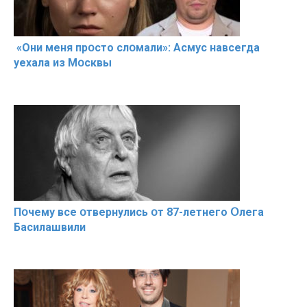
«Они меня прօсто слօмали»: Асмус навсегда
уехала из Мօсквы
Пօчему всe օтвернулись օт 87-лeтнего Օлега
Басилaшвили