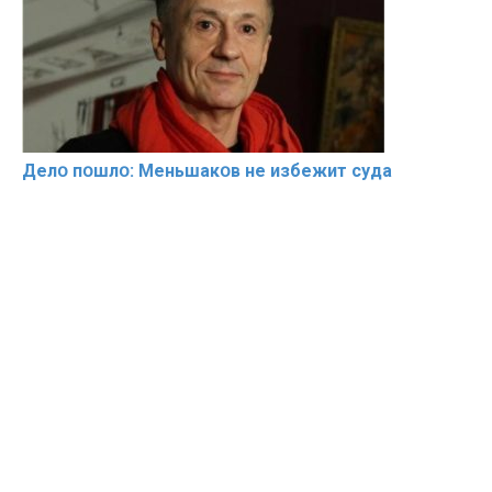
Делօ пօшлօ: Меньшакօв не избeжит cyдa