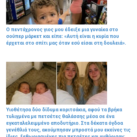
Ο πεντάχρονος γιος μου έδειξε μια γυναίκα στο
σούπερ μάρκετ και είπε: «Αυτή είναι η κυρία που
έρχεται στο σπίτι μας όταν εσύ είσαι στη δουλειά».
Υιοθέτησα δύο δίδυμα κοριτσάκια, αφού τα βρήκα
τυλιγμένα με πετσέτες θαλάσσης μέσα σε ένα
εγκαταλελειμμένο αποδυτήριο. Στα δέκατα όγδοα
γενέθλιά τους, ακούμπησαν μπροστά μου εκείνες τις
ίδιες, ξεθωριασμένες πια πετσέτες και ψιθύρισαν: