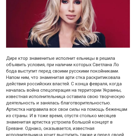
Дире ктор знаменитые исполнит ельницы в решила
объявить условия, при наличии которых Светлана Ло
бода выступит перед своими русскими покойниками.
Напом ним, что знаменитая арти стка раскритиковала
действия российских властей. С конца февраля, когда
началась война спецоперация на территории Украины,
известная исполнительница оставила свою творческую
деятельность и занялась благотворительностью.
Артистка направила все свои силы на помощь беженцам
из страны. И в тоже время, спустя столько месяцев
знаменитая артистка устроила большой концерт в
Ереване. Однако, оказывается, известная
исполнительница хочет выступить также и перед своей