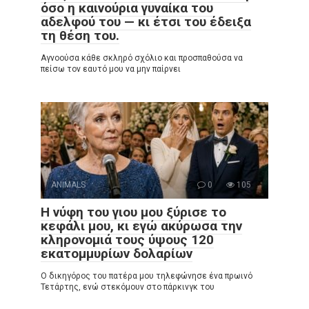
όσο η καινούρια γυναίκα του
αδελφού του — κι έτσι του έδειξα
τη θέση του.
Αγνοούσα κάθε σκληρό σχόλιο και προσπαθούσα να
πείσω τον εαυτό μου να μην παίρνει
ANIMALS
0
105
Η νύφη του γιου μου ξύρισε το
κεφάλι μου, κι εγώ ακύρωσα την
κληρονομιά τους ύψους 120
εκατομμυρίων δολαρίων
Ο δικηγόρος του πατέρα μου τηλεφώνησε ένα πρωινό
Τετάρτης, ενώ στεκόμουν στο πάρκινγκ του