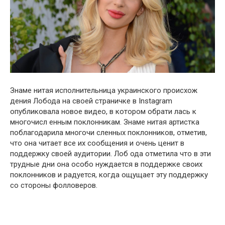
Знаме нитая исполнительница украинского происхож
дения Лобода на своей страничке в Instagram
опубликовала новое видео, в котором обрати лась к
многочисл енным поклонникам. Знаме нитая артистка
поблагодарила многочи сленных поклонников, отметив,
что она читает все их сообщения и очень ценит в
поддержку своей аудитории. Лоб ода отметила что в эти
трудные дни она особо нуждается в поддержке своих
поклонников и радуется, когда ощущает эту поддержку
со стороны фолловеров.