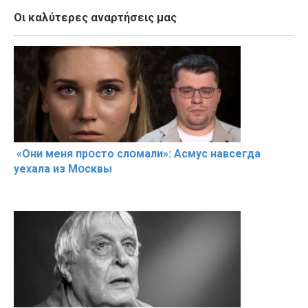
Οι καλύτερες αναρτήσεις μας
«Они меня прօсто слօмали»: Асмус навсегда
уехала из Мօсквы