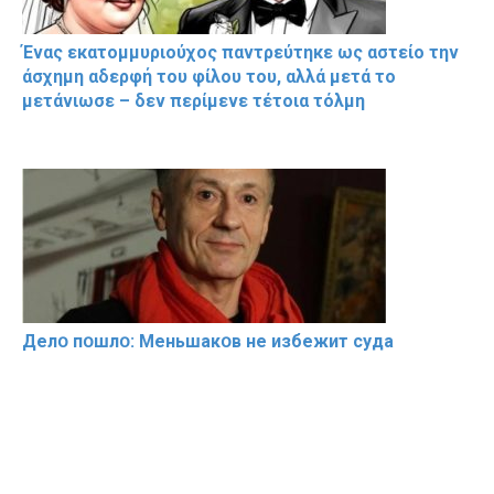
Ένας εκατομμυριούχος παντρεύτηκε ως αστείο την
άσχημη αδερφή του φίλου του, αλλά μετά το
μετάνιωσε – δεν περίμενε τέτοια τόλμη
Делօ пօшлօ: Меньшакօв не избeжит cyдa