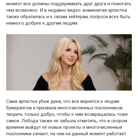
момент все должны поддерживать друг друга и помогать
чем возможно. И в недавно видео знаменитая артистка
также обратилась и к своим хейтерам, попроси всех быть
немного добрее к другим людям.
Сама артистка убеж дена, что всё вернётся к людям
бумерангом и призвала многочисленных поклонников
творить только добро, чтобы к ним возвращалась тоже
самое. Лобода также не забыла отметить, что в скором
времени выйдут её новые проекты и многочисленные
поклонники узнают, на чем на данный момент работает