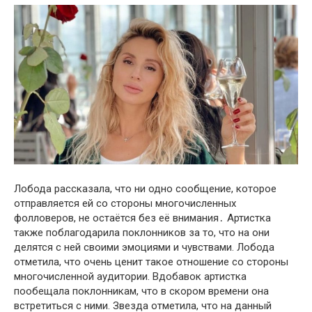
Лобода рассказала, что ни одно сообщение, которое
отправляется ей со стороны многочисленных
фолловеров, не остаётся без её внимания․ Aртистка
также поблагодарила поклонников за то, что на они
делятся с ней своими эмоциями и чувствами. Лобода
отметила, что очень ценит такое отношение со стороны
многочисленной аудитории. Вдобавок артистка
пообещала поклонникам, что в скором времени она
встретиться с ними. Звезда отметила, что на данный