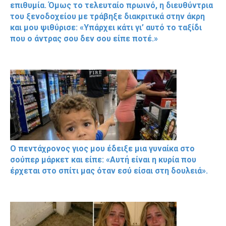
επιθυμία. Όμως το τελευταίο πρωινό, η διευθύντρια
του ξενοδοχείου με τράβηξε διακριτικά στην άκρη
και μου ψιθύρισε: «Υπάρχει κάτι γι’ αυτό το ταξίδι
που ο άντρας σου δεν σου είπε ποτέ.»
Ο πεντάχρονος γιος μου έδειξε μια γυναίκα στο
σούπερ μάρκετ και είπε: «Αυτή είναι η κυρία που
έρχεται στο σπίτι μας όταν εσύ είσαι στη δουλειά».