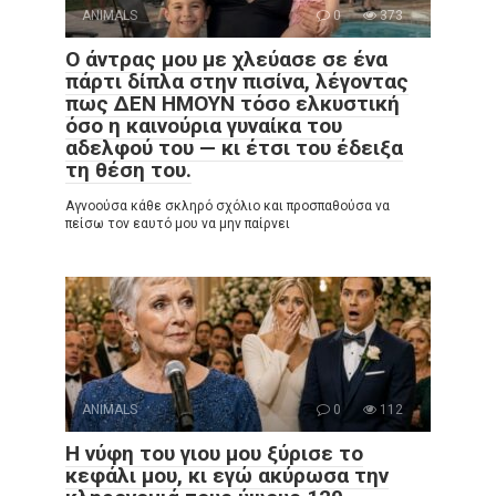
ANIMALS
0
373
Ο άντρας μου με χλεύασε σε ένα
πάρτι δίπλα στην πισίνα, λέγοντας
πως ΔΕΝ ΗΜΟΥΝ τόσο ελκυστική
όσο η καινούρια γυναίκα του
αδελφού του — κι έτσι του έδειξα
τη θέση του.
Αγνοούσα κάθε σκληρό σχόλιο και προσπαθούσα να
πείσω τον εαυτό μου να μην παίρνει
ANIMALS
0
112
Η νύφη του γιου μου ξύρισε το
κεφάλι μου, κι εγώ ακύρωσα την