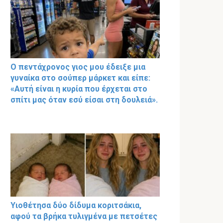
Ο πεντάχρονος γιος μου έδειξε μια
γυναίκα στο σούπερ μάρκετ και είπε:
«Αυτή είναι η κυρία που έρχεται στο
σπίτι μας όταν εσύ είσαι στη δουλειά».
Υιοθέτησα δύο δίδυμα κοριτσάκια,
αφού τα βρήκα τυλιγμένα με πετσέτες