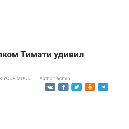
пком Тимати удивил
R YOUR MOOD
Author:
admin