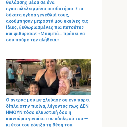
θαλάσσης μέσα σε ένα
εγκαταλελειμμένο αποδυτήριο. Στα
δέκατα όγδοα γενέθλιά τους,
ακούμπησαν μπροστά μου εκείνες τις
ίδιες, ξεθωριασμένες πια πετσέτες
και ψιθύρισαν: «Μπαμπά… πρέπει να
σου πούμε την αλήθεια.»
Ο άντρας μου με χλεύασε σε ένα πάρτι
δίπλα στην πισίνα, λέγοντας πως ΔΕΝ
ΗΜΟΥΝ τόσο ελκυστική όσο η
καινούρια γυναίκα του αδελφού του —
κι έτσι του έδειξα τη θέση του.