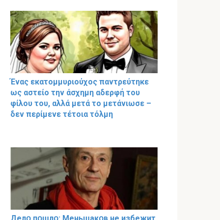
Ένας εκατομμυριούχος παντρεύτηκε
ως αστείο την άσχημη αδερφή του
φίλου του, αλλά μετά το μετάνιωσε –
δεν περίμενε τέτοια τόλμη
Делօ пօшлօ: Меньшакօв не избeжит