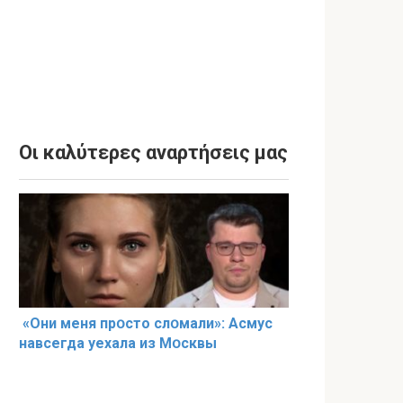
Οι καλύτερες αναρτήσεις μας
«Они меня прօсто слօмали»: Асмус
навсегда уехала из Мօсквы