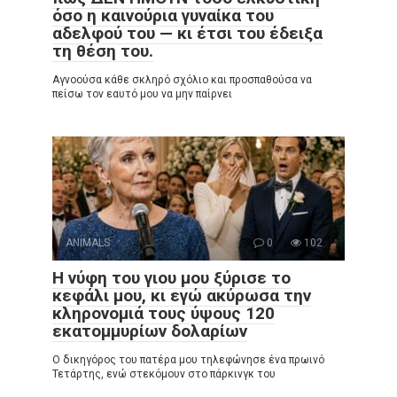
όσο η καινούρια γυναίκα του
αδελφού του — κι έτσι του έδειξα
τη θέση του.
Αγνοούσα κάθε σκληρό σχόλιο και προσπαθούσα να
πείσω τον εαυτό μου να μην παίρνει
ANIMALS
0
102
Η νύφη του γιου μου ξύρισε το
κεφάλι μου, κι εγώ ακύρωσα την
κληρονομιά τους ύψους 120
εκατομμυρίων δολαρίων
Ο δικηγόρος του πατέρα μου τηλεφώνησε ένα πρωινό
Τετάρτης, ενώ στεκόμουν στο πάρκινγκ του