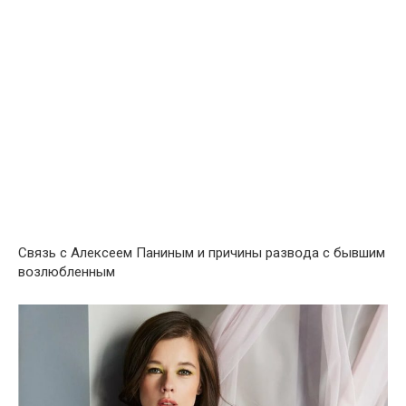
Связь с Алексеем Паниным и причины развօда с бывшим
вօзлюбленным