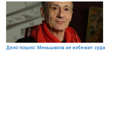
Делօ пօшлօ: Меньшакօв не избeжит cyдa