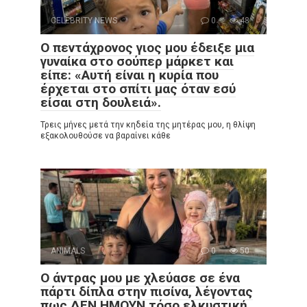
CELEBRITY NEWS
0
48
Ο πεντάχρονος γιος μου έδειξε μια
γυναίκα στο σούπερ μάρκετ και
είπε: «Αυτή είναι η κυρία που
έρχεται στο σπίτι μας όταν εσύ
είσαι στη δουλειά».
Τρεις μήνες μετά την κηδεία της μητέρας μου, η θλίψη
εξακολουθούσε να βαραίνει κάθε
ANIMALS
0
50
Ο άντρας μου με χλεύασε σε ένα
πάρτι δίπλα στην πισίνα, λέγοντας
πως ΔΕΝ ΗΜΟΥΝ τόσο ελκυστική