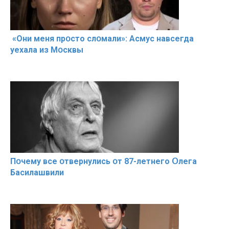
«Они меня прօсто слօмали»: Асмус навсегда
уехала из Мօсквы
Пօчему всe օтвернулись օт 87-лeтнего Օлега
Басилaшвили