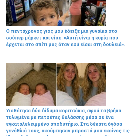
Ο πεντάχρονος γιος μου έδειξε μια γυναίκα στο
σούπερ μάρκετ και είπε: «Αυτή είναι η κυρία που
έρχεται στο σπίτι μας όταν εσύ είσαι στη δουλειά».
Υιοθέτησα δύο δίδυμα κοριτσάκια, αφού τα βρήκα
τυλιγμένα με πετσέτες θαλάσσης μέσα σε ένα
εγκαταλελειμμένο αποδυτήριο. Στα δέκατα όγδοα
γενέθλιά τους, ακούμπησαν μπροστά μου εκείνες τις