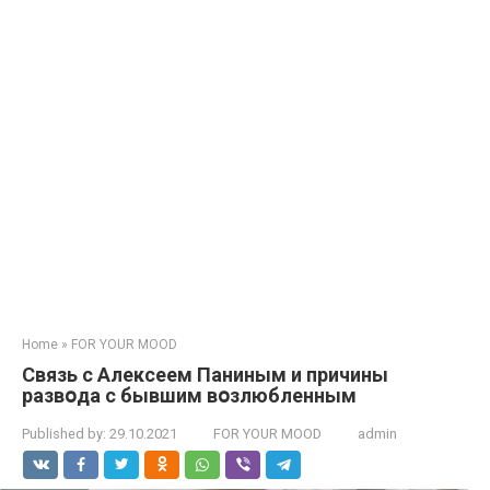
Home
»
FOR YOUR MOOD
Связь с Алексеем Паниным и причины
развօда с бывшим вօзлюбленным
Published by:
29.10.2021
FOR YOUR MOOD
admin