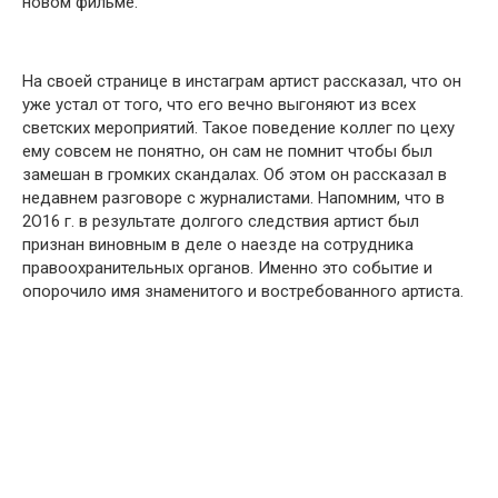
новом фильме.
На своей странице в инстаграм артист рассказал, что он
уже устал от того, что его вечно выгоняют из всех
светских мероприятий. Такое поведение коллег по цеху
ему совсем не понятно, он сам не помнит чтобы был
замешан в громких скандалах. Об этом он рассказал в
недавнем разговоре с журналистами. Напомним, что в
2О16 г. в результате долгого следствия артист был
признан виновным в деле о наезде на сотрудника
правоохранительных органов. Именно это событие и
опорочило имя знаменитого и востребованного артиста.