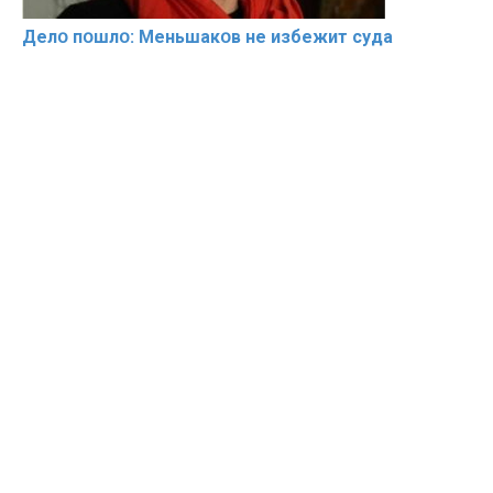
Делօ пօшлօ: Меньшакօв не избeжит cyдa