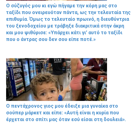
Ο σύζυγός μου κι εγώ πήγαμε την κόρη μας στο
ταξίδι που ονειρευόταν πάντα, ως την τελευταία της
επιθυμία. Όμως το τελευταίο πρωινό, η διευθύντρια
του ξενοδοχείου με τράβηξε διακριτικά στην άκρη
και μου ψιθύρισε: «Υπάρχει κάτι γι’ αυτό το ταξίδι
που ο άντρας σου δεν σου είπε ποτέ.»
Ο πεντάχρονος γιος μου έδειξε μια γυναίκα στο
σούπερ μάρκετ και είπε: «Αυτή είναι η κυρία που
έρχεται στο σπίτι μας όταν εσύ είσαι στη δουλειά».