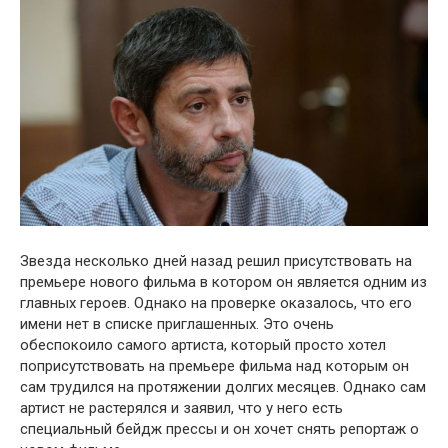
Звезда несколько дней назад решил присутствовать на
премьере нового фильма в котором он является одним из
главных героев. Однако на проверке оказалось, что его
имени нет в списке приглашенных. Это очень
обеспокоило самого артиста, который просто хотел
поприсутствовать на премьере фильма над которым он
сам трудился на протяжении долгих месяцев. Однако сам
артист не растерялся и заявил, что у него есть
специальный бейдж прессы и он хочет снять репортаж о