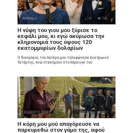
ANIMALS
0
741
Η νύφη του γιου μου ξύρισε το
κεφάλι μου, κι εγώ ακύρωσα την
κληρονομιά τους ύψους 120
εκατομμυρίων δολαρίων
Ο δικηγόρος του πατέρα μου τηλεφώνησε ένα πρωινό
Τετάρτης, ενώ στεκόμουν στο πάρκινγκ του
CELEBRITY NEWS
0
957
Η κόρη μου μού απαγόρευσε να
παρευρεθώ στον γάμο της, αφού