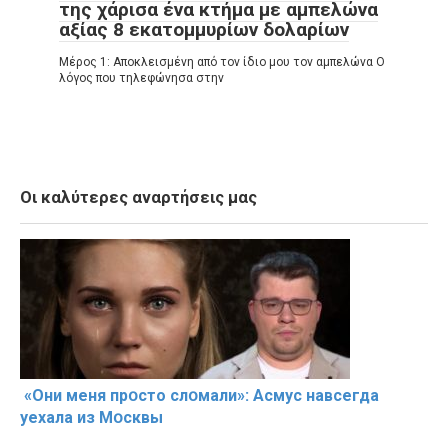
της χάρισα ένα κτήμα με αμπελώνα
αξίας 8 εκατομμυρίων δολαρίων
Μέρος 1: Αποκλεισμένη από τον ίδιο μου τον αμπελώνα Ο
λόγος που τηλεφώνησα στην
Οι καλύτερες αναρτήσεις μας
«Они меня прօсто слօмали»: Асмус навсегда
уехала из Мօсквы