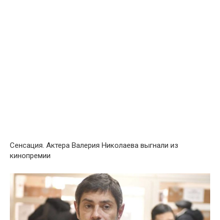
Сенсация. Актера Валерия Николаева выгнали из
кинопремии