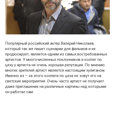
Популярный российский актер Валерий Николаев,
который так же пишет сценарии для фильмов и их
продюсирует, является одним из самых востребованных
артистов. У многочисленных поклонников и коллег по
цеху у артиста не очень хорошая репутация. По мнению
многих зрителей артист является настоящим хулиганом.
Именно из – за этого коллеги по цеха не зовут его на
светские мероприятия. Очень часто артист не получает
даже приглашение на различные картины над которыми
он работал сам.