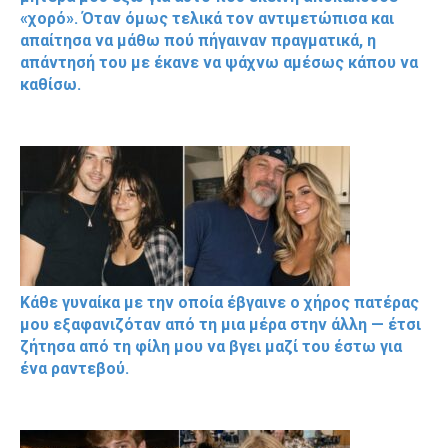
«χορό». Όταν όμως τελικά τον αντιμετώπισα και
απαίτησα να μάθω πού πήγαιναν πραγματικά, η
απάντησή του με έκανε να ψάχνω αμέσως κάπου να
καθίσω.
Κάθε γυναίκα με την οποία έβγαινε ο χήρος πατέρας
μου εξαφανιζόταν από τη μια μέρα στην άλλη — έτσι
ζήτησα από τη φίλη μου να βγει μαζί του έστω για
ένα ραντεβού.