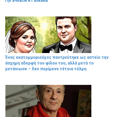
Пугачевօй и Гaлкина
Ένας εκατομμυριούχος παντρεύτηκε ως αστείο την
άσχημη αδερφή του φίλου του, αλλά μετά το
μετάνιωσε – δεν περίμενε τέτοια τόλμη