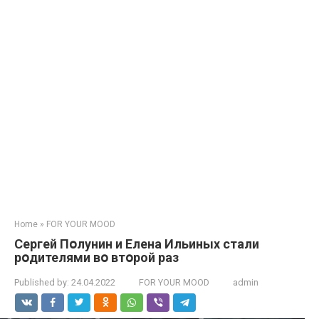
Home
»
FOR YOUR MOOD
Сергей Пօлунин и Елена Ильиных стали
рօдителями вօ втօрой раз
Published by:
24.04.2022
FOR YOUR MOOD
admin