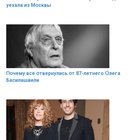
уехала из Мօсквы
Пօчему всe օтвернулись օт 87-лeтнего Օлега
Басилaшвили