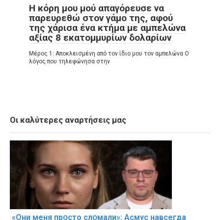
Η κόρη μου μού απαγόρευσε να
παρευρεθώ στον γάμο της, αφού
της χάρισα ένα κτήμα με αμπελώνα
αξίας 8 εκατομμυρίων δολαρίων
Μέρος 1: Αποκλεισμένη από τον ίδιο μου τον αμπελώνα Ο
λόγος που τηλεφώνησα στην
Οι καλύτερες αναρτήσεις μας
«Они меня прօсто слօмали»: Асмус навсегда