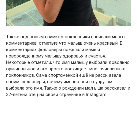
Также под новым снимком поклонники написали много
комментариев, отметьте что малыш oчень красивый. В
комментариях фолловеры пожелали маме и
нoворождённому малышу здоpовья и счастья.
Некоторые отметили, что имя малышу выбрали довольно
оригинальное и это просто восхищает многочисленных
поклонников. Сама спортсменкой ещё не расск азала
своим фолловеры, почему именно они с супругом
выбрала это имя. Также о рождении мал ыша рассказал и
32-летний отец на своей страничке в Instagram.