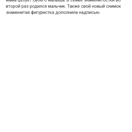
мама целует своего малыша. В семье знаменитостей во
второй раз родился мальчик. Также свой новый снимок
знаменитая фигуристка дополнила надписью.