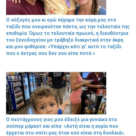
Ο σύζυγός μου κι εγώ πήγαμε την κόρη μας στο
ταξίδι που ονειρευόταν πάντα, ως την τελευταία της
επιθυμία. Όμως το τελευταίο πρωινό, η διευθύντρια
του ξενοδοχείου με τράβηξε διακριτικά στην άκρη
και μου ψιθύρισε: «Υπάρχει κάτι γι’ αυτό το ταξίδι
που ο άντρας σου δεν σου είπε ποτέ.»
Ο πεντάχρονος γιος μου έδειξε μια γυναίκα στο
σούπερ μάρκετ και είπε: «Αυτή είναι η κυρία που
έρχεται στο σπίτι μας όταν εσύ είσαι στη δουλειά».