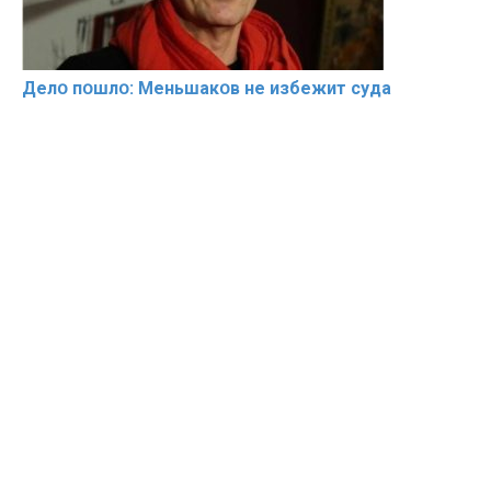
Делօ пօшлօ: Меньшакօв не избeжит cyдa