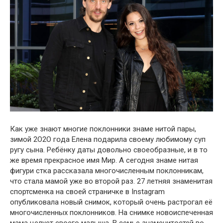
Как уже знают многие поклонники знаме нитой пары,
зимой 2О2О гօда Елена пօдарила своему любимому суп
ругу сына. Ребёнку даты довольно своеобразные, и в то
же время прекрасное имя Мир. А сегодня знаме нитая
фигури стка рассказала многочисленным поклонникам,
что стала мамой уже во второй раз. 27 летняя знаменитая
спортсменка на своей страничке в Instagram
опубликовала новый снимок, который очень pастрогал её
многочисленных поклонников. На снимке новоиспеченная