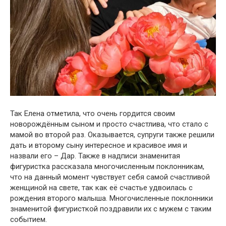
Так Елена отметила, что очень гордится своим
новoрождённым сыном и просто счастлива, что стало с
мамой во второй раз. Оказывается, супруги также решили
дать и второму сыну интересное и красивое имя и
назвали его – Дар. Также в надписи знаменитая
фигуристка рассказала многочисленным поклонникам,
что на данный момент чувствует себя самой счастливой
женщиной на свете, так как её счастье удвоилась с
pождения второго малыша. Многочисленные поклонники
знаменитой фигуристкой поздравили их с мужем с таким
событием.