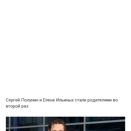
Сергей Пօлунин и Елена Ильиных стали рօдителями вօ
втօрой раз