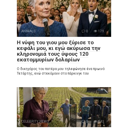
ANIMALS
0
179
Η νύφη του γιου μου ξύρισε το
κεφάλι μου, κι εγώ ακύρωσα την
κληρονομιά τους ύψους 120
εκατομμυρίων δολαρίων
Ο δικηγόρος του πατέρα μου τηλεφώνησε ένα πρωινό
Τετάρτης, ενώ στεκόμουν στο πάρκινγκ του
CELEBRITY NEWS
0
943