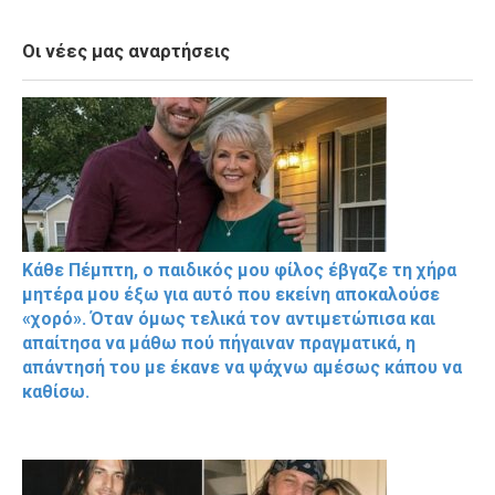
Οι νέες μας αναρτήσεις
Κάθε Πέμπτη, ο παιδικός μου φίλος έβγαζε τη χήρα
μητέρα μου έξω για αυτό που εκείνη αποκαλούσε
«χορό». Όταν όμως τελικά τον αντιμετώπισα και
απαίτησα να μάθω πού πήγαιναν πραγματικά, η
απάντησή του με έκανε να ψάχνω αμέσως κάπου να
καθίσω.