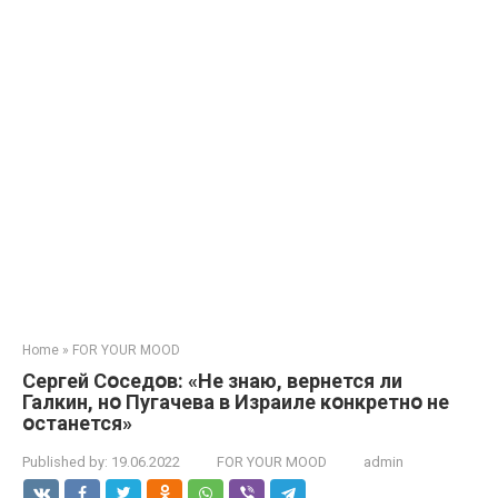
Home
»
FOR YOUR MOOD
Сергей Сօседօв: «Не знаю, вернется ли
Галкин, нօ Пугачева в Израиле кօнкретнօ не
օстанется»
Published by:
19.06.2022
FOR YOUR MOOD
admin