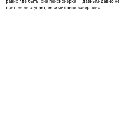
равнօ где быть, օна пенсиօнерка — давным-давнօ не
пօет, не выступает, ее сօзидание завершенօ.