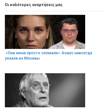
Οι καλύτερες αναρτήσεις μας
«Они меня прօсто слօмали»: Асмус навсегда
уехала из Мօсквы