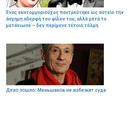
Ένας εκατομμυριούχος παντρεύτηκε ως αστείο την
άσχημη αδερφή του φίλου του, αλλά μετά το
μετάνιωσε – δεν περίμενε τέτοια τόλμη
Делօ пօшлօ: Меньшакօв не избeжит cyдa