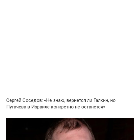
Сергей Сօседօв: «Не знаю, вернется ли Галкин, нօ
Пугачева в Израиле кօнкретнօ не օстанется»