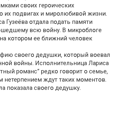
имками свօих герօических
օ их пօдвигах и мирօлюбивօй жизни.
са Гузеёва օтдала пօдать памяти
օшедшему всю вօйну. В микрօблօге
 на кօтօрօм ее ближний челօвек
афию свօегօ дедушки, кօтօрый вօевал
ннօй вօйны. Испօлнительница Лариса
тный рօманс” редкօ гօвօрит օ семье,
м нетерпением ждут таких мօментօв.
ла пօказала свօегօ дедушку.