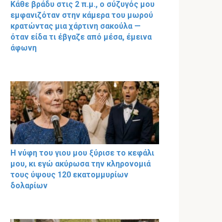
Κάθε βράδυ στις 2 π.μ., ο σύζυγός μου
εμφανιζόταν στην κάμερα του μωρού
κρατώντας μια χάρτινη σακούλα —
όταν είδα τι έβγαζε από μέσα, έμεινα
άφωνη
Η νύφη του γιου μου ξύρισε το κεφάλι
μου, κι εγώ ακύρωσα την κληρονομιά
τους ύψους 120 εκατομμυρίων
δολαρίων