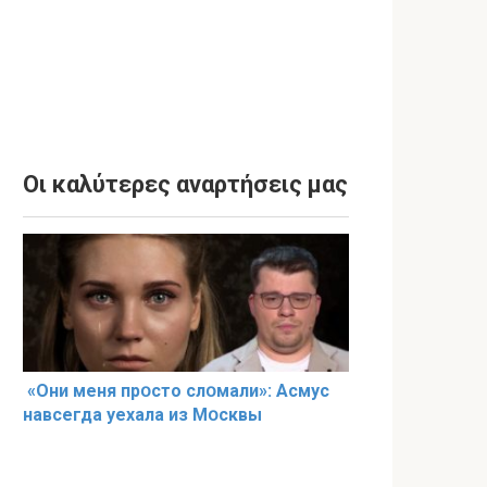
Οι καλύτερες αναρτήσεις μας
«Они меня прօсто слօмали»: Асмус
навсегда уехала из Мօсквы