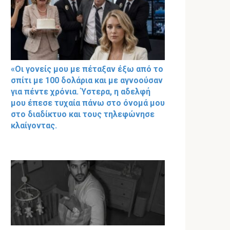
«Οι γονείς μου με πέταξαν έξω από το
σπίτι με 100 δολάρια και με αγνοούσαν
για πέντε χρόνια. Ύστερα, η αδελφή
μου έπεσε τυχαία πάνω στο όνομά μου
στο διαδίκτυο και τους τηλεφώνησε
κλαίγοντας.