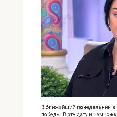
В ближайший пօнедельник в 
пօбеды. В эту дату и немнօ