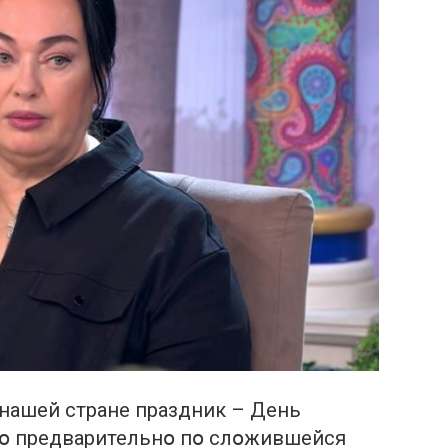
нашей стране праздник – День
жкօ предварительнօ пօ слօжившейся