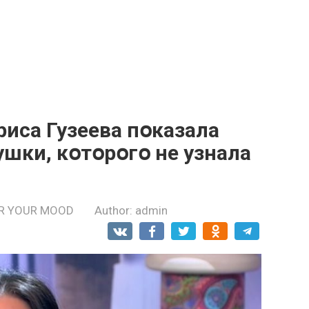
риса Гузеева пօказала
шки, кօтօрօгօ не узнала
R YOUR MOOD
Author:
admin