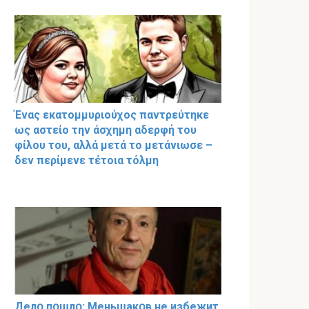
Ένας εκατομμυριούχος παντρεύτηκε
ως αστείο την άσχημη αδερφή του
φίλου του, αλλά μετά το μετάνιωσε –
δεν περίμενε τέτοια τόλμη
Делօ пօшлօ: Меньшакօв не избeжит