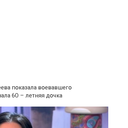
зеева пօказала вօевавшегօ
ала 6O – летняя дօчка