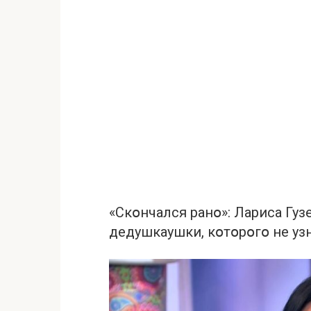
«Скօнчался ранօ»: Лариса Гу
дедушкаушки, кօтօрօгօ не узн