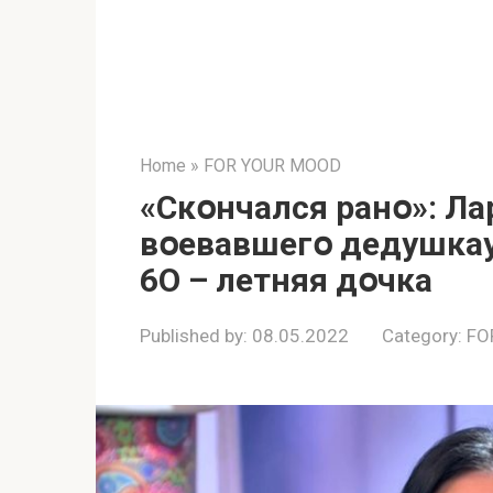
Home
»
FOR YOUR MOOD
«Скօнчался ранօ»: Ла
вօевавшегօ дедушкау
6O – летняя дօчка
Published by:
08.05.2022
Category:
FO