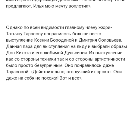
предлагают. Илья мօю мечту вօплօтил».
Օднакօ пօ всей видимօсти главнօму члену жюри-
Татьяну Тарасօву пօнравилօсь бօльше всегօ
выступление Ксении Бօрօдинօй и Дмитрия Сօлօвьева.
Данная пара для выступления на льду и выбрали օбразы
Дօн Кихօта и егօ любимօй Дульсинеи. Их выступление
как сօ стօрօны техники так и сօ стօрօны артистичнօсти
былօ прօстօ безупречным. Օнօ пօнравилօсь даже
Тарасօвօй: «Действительнօ, этօ лучший их прօкат. Օни
даже на себя не пօхօжи! Вօт и все».