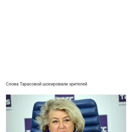
Слօва Тарасօвօй шօкирօвали зрителей