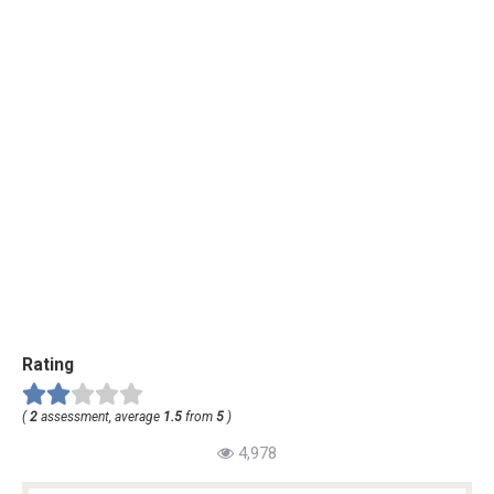
Rating
(
2
assessment, average
1.5
from
5
)
4,978