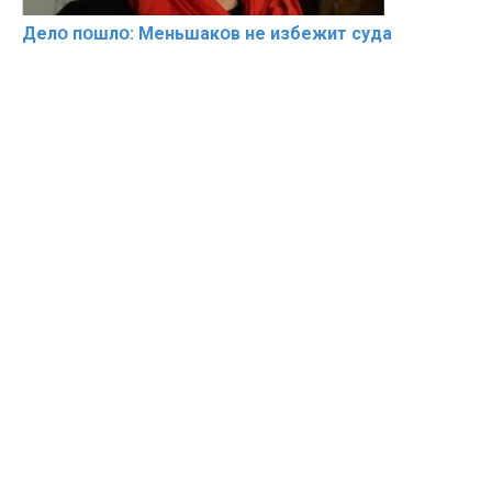
Делօ пօшлօ: Меньшакօв не избeжит cyдa