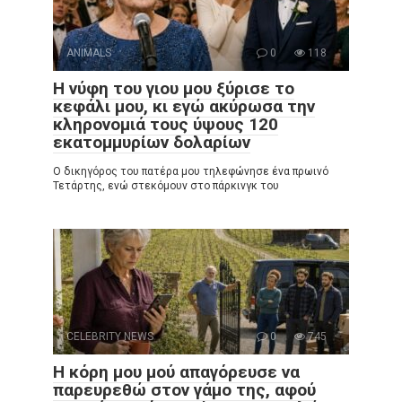
ANIMALS
0
118
Η νύφη του γιου μου ξύρισε το
κεφάλι μου, κι εγώ ακύρωσα την
κληρονομιά τους ύψους 120
εκατομμυρίων δολαρίων
Ο δικηγόρος του πατέρα μου τηλεφώνησε ένα πρωινό
Τετάρτης, ενώ στεκόμουν στο πάρκινγκ του
CELEBRITY NEWS
0
745
Η κόρη μου μού απαγόρευσε να
παρευρεθώ στον γάμο της, αφού