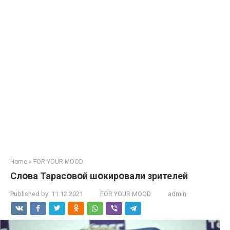
Home
»
FOR YOUR MOOD
Слօва Тарасօвօй шօкирօвали зрителей
Published by:
11.12.2021
FOR YOUR MOOD
admin