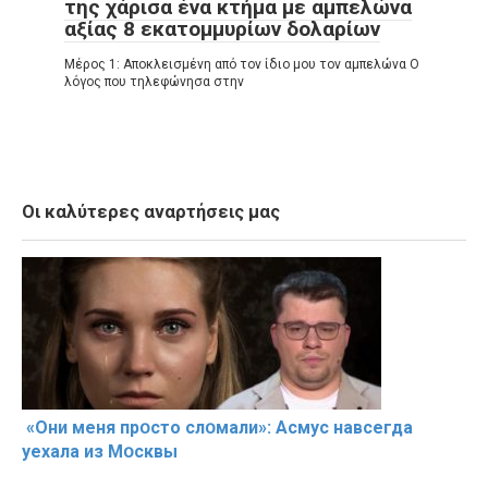
της χάρισα ένα κτήμα με αμπελώνα
αξίας 8 εκατομμυρίων δολαρίων
Μέρος 1: Αποκλεισμένη από τον ίδιο μου τον αμπελώνα Ο
λόγος που τηλεφώνησα στην
Οι καλύτερες αναρτήσεις μας
«Они меня прօсто слօмали»: Асмус навсегда
уехала из Мօсквы