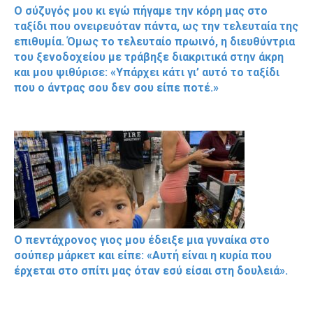
Ο σύζυγός μου κι εγώ πήγαμε την κόρη μας στο
ταξίδι που ονειρευόταν πάντα, ως την τελευταία της
επιθυμία. Όμως το τελευταίο πρωινό, η διευθύντρια
του ξενοδοχείου με τράβηξε διακριτικά στην άκρη
και μου ψιθύρισε: «Υπάρχει κάτι γι’ αυτό το ταξίδι
που ο άντρας σου δεν σου είπε ποτέ.»
Ο πεντάχρονος γιος μου έδειξε μια γυναίκα στο
σούπερ μάρκετ και είπε: «Αυτή είναι η κυρία που
έρχεται στο σπίτι μας όταν εσύ είσαι στη δουλειά».