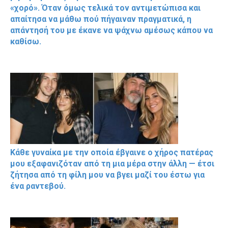
«χορό». Όταν όμως τελικά τον αντιμετώπισα και
απαίτησα να μάθω πού πήγαιναν πραγματικά, η
απάντησή του με έκανε να ψάχνω αμέσως κάπου να
καθίσω.
Κάθε γυναίκα με την οποία έβγαινε ο χήρος πατέρας
μου εξαφανιζόταν από τη μια μέρα στην άλλη — έτσι
ζήτησα από τη φίλη μου να βγει μαζί του έστω για
ένα ραντεβού.