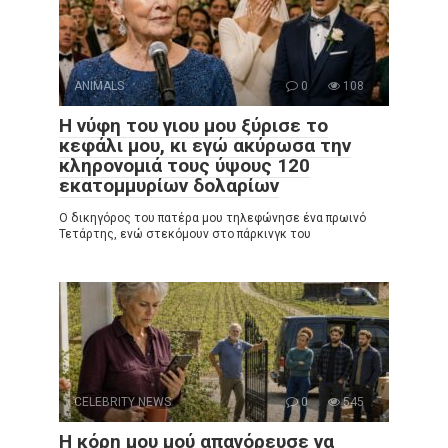
ANIMALS
0
108
Η νύφη του γιου μου ξύρισε το
κεφάλι μου, κι εγώ ακύρωσα την
κληρονομιά τους ύψους 120
εκατομμυρίων δολαρίων
Ο δικηγόρος του πατέρα μου τηλεφώνησε ένα πρωινό
Τετάρτης, ενώ στεκόμουν στο πάρκινγκ του
CELEBRITY NEWS
0
545
Η κόρη μου μού απαγόρευσε να