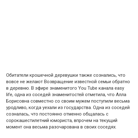
Обитатели крошечной деревушки также сознались, что
вовсе не желают Возвращение известной семьи обратно
в деревню. В эфире знаменитого You Tube канала easy
life, одна из соседей знаменитостей отметила, что Алла
Борисовна совместно со своим мужем поступили весьма
уродливо, когда уехали из государства. Одна из соседей
созналась, что постоянно отменно общалась с
сорокашестилетний юмориста, впрочем на текущий
момент она весьма разочарована в своих соседях.