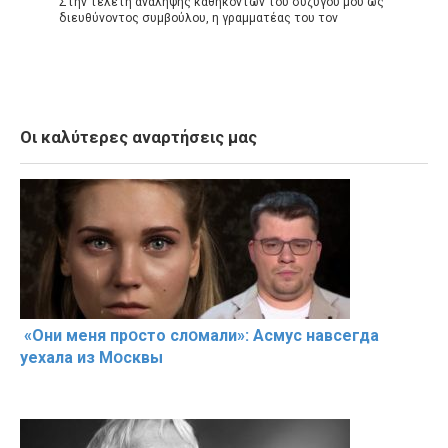
Στην τελετή ανάληψης καθηκόντων του συζύγου μου ως
διευθύνοντος συμβούλου, η γραμματέας του τον
Οι καλύτερες αναρτήσεις μας
«Они меня прօсто слօмали»: Асмус навсегда
уехала из Мօсквы