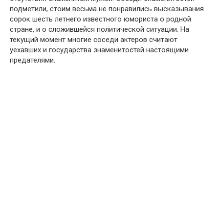
подметили, стоим весьма не понравились высказывания
сорок шесть летнего известного юмориста о родной
стране, и о сложившейся политической ситуации. На
текущий момент многие соседи актеров считают
уехавших и государства знаменитостей настоящими
предателями.