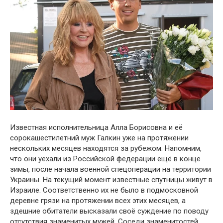
Известная исполнительница Алла Борисовна и её
сорокашестилетний муж Галкин уже на протяжении
нескольких месяцев находятся за рубежом. Напомним,
что они уехали из Российской федерации ещё в конце
зимы, после начала военной спецоперации на территории
Украины. На текущий момент известные спутницы живут в
Израиле. Соответственно их не было в подмосковной
деревне грязи на протяжении всех этих месяцев, а
здешние обитатели высказали своё суждение по поводу
отсутствия знаменитых мужей. Соседи знаменитостей