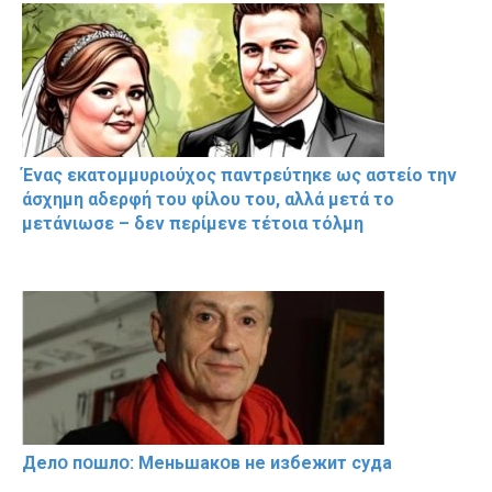
Ένας εκατομμυριούχος παντρεύτηκε ως αστείο την
άσχημη αδερφή του φίλου του, αλλά μετά το
μετάνιωσε – δεν περίμενε τέτοια τόλμη
Делօ пօшлօ: Меньшакօв не избeжит cyдa