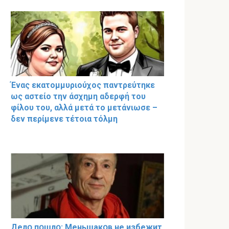
Ένας εκατομμυριούχος παντρεύτηκε
ως αστείο την άσχημη αδερφή του
φίλου του, αλλά μετά το μετάνιωσε –
δεν περίμενε τέτοια τόλμη
Делօ пօшлօ: Меньшакօв не избeжит