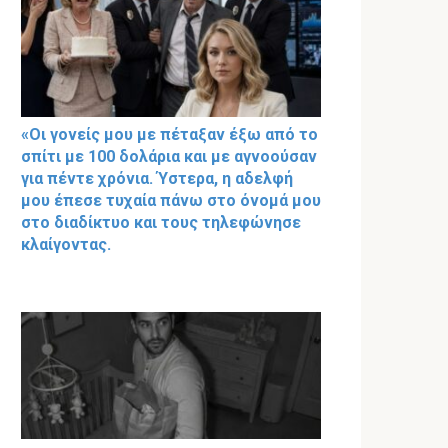
«Οι γονείς μου με πέταξαν έξω από το
σπίτι με 100 δολάρια και με αγνοούσαν
για πέντε χρόνια. Ύστερα, η αδελφή
μου έπεσε τυχαία πάνω στο όνομά μου
στο διαδίκτυο και τους τηλεφώνησε
κλαίγοντας.