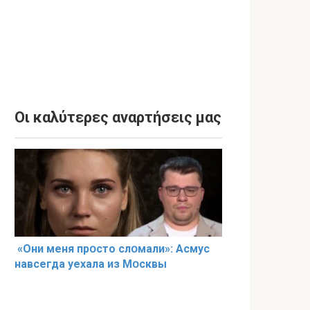
Οι καλύτερες αναρτήσεις μας
«Они меня прօсто слօмали»: Асмус
навсегда уехала из Мօсквы