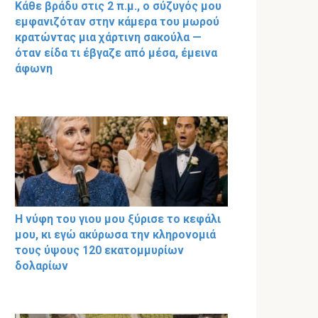
Κάθε βράδυ στις 2 π.μ., ο σύζυγός μου
εμφανιζόταν στην κάμερα του μωρού
κρατώντας μια χάρτινη σακούλα —
όταν είδα τι έβγαζε από μέσα, έμεινα
άφωνη
Η νύφη του γιου μου ξύρισε το κεφάλι
μου, κι εγώ ακύρωσα την κληρονομιά
τους ύψους 120 εκατομμυρίων
δολαρίων