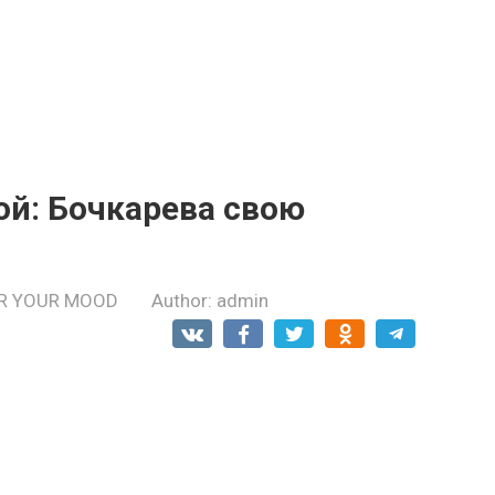
ой: Бочкарева свою
R YOUR MOOD
Author:
admin