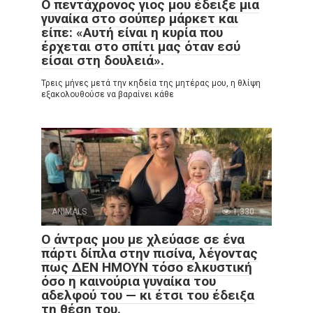
Ο πεντάχρονος γιος μου έδειξε μια
γυναίκα στο σούπερ μάρκετ και
είπε: «Αυτή είναι η κυρία που
έρχεται στο σπίτι μας όταν εσύ
είσαι στη δουλειά».
Τρεις μήνες μετά την κηδεία της μητέρας μου, η θλίψη
εξακολουθούσε να βαραίνει κάθε
ANIMALS
0
1,330
Ο άντρας μου με χλεύασε σε ένα
πάρτι δίπλα στην πισίνα, λέγοντας
πως ΔΕΝ ΗΜΟΥΝ τόσο ελκυστική
όσο η καινούρια γυναίκα του
αδελφού του — κι έτσι του έδειξα
τη θέση του.