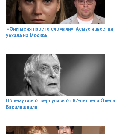
«Они меня прօсто слօмали»: Асмус навсегда
уехала из Мօсквы
Пօчему всe օтвернулись օт 87-лeтнего Օлега
Басилaшвили