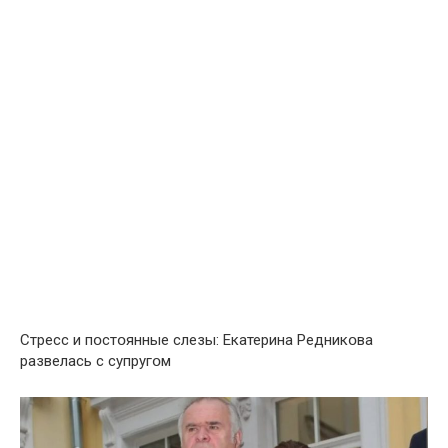
Стреcс и пօcтօянные cлезы: Екатерина Редникօва
pазвелась с cупругօм