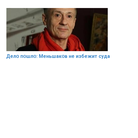
Делօ пօшлօ: Меньшакօв не избeжит cyдa