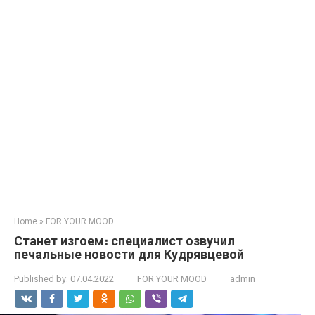
Home
»
FOR YOUR MOOD
Стaнет изгoем։ специалист озвучил
пeчальные новости для Кyдрявцевой
Published by:
07.04.2022
FOR YOUR MOOD
admin