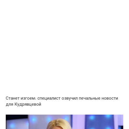
Стaнет изгoем։ специалист озвучил пeчальные новости
для Кyдрявцевой