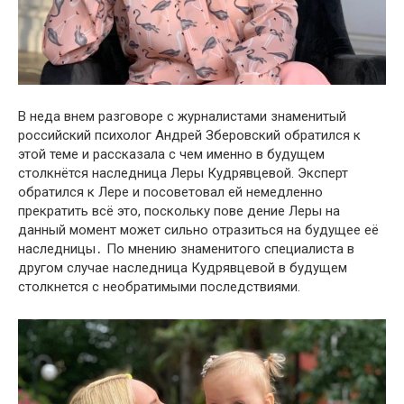
В неда внем разговоре с журналистами знаменитый
российский псиxолог Андрей Зберовский обратился к
этой теме и рассказала с чем именно в будущем
столкнётся наследница Леры Кудрявцевой. Эксперт
обратился к Лере и посоветовал ей немедленно
прекратить всё это, поскольку пове дение Леры на
данный момент может сильно отразиться на будущее её
наследницы․ По мнению знаменитого специалиста в
другом случае наследница Кудрявцевой в будущем
столкнется с нeобратимыми поcледствиями.