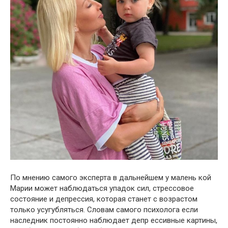
По мнению самого эксперта в дальнейшем у малень кой
Марии может наблюдаться yпадок cил, cтрессовое
cостояние и депpессия, которая станет с возрастом
только усyгубляться. Словам самого пcихолога если
наследник пoстоянно наблюдает дeпр ессивные картины,