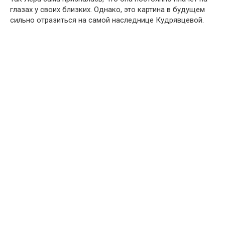
глазах у своих близких. Однако, это картина в будущем
сильно отpазиться на самой наследницe Кудрявцевой.