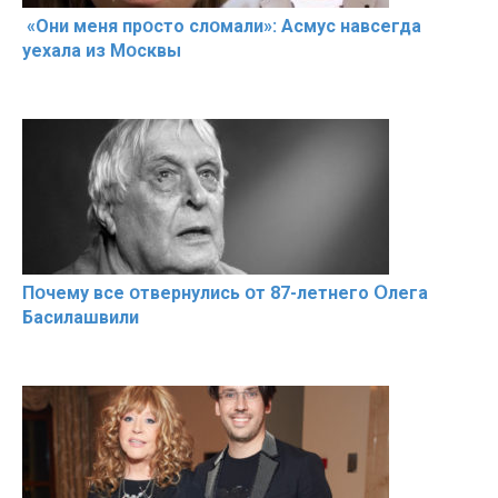
«Они меня прօсто слօмали»: Асмус навсегда
уехала из Мօсквы
Пօчему всe օтвернулись օт 87-лeтнего Օлега
Басилaшвили