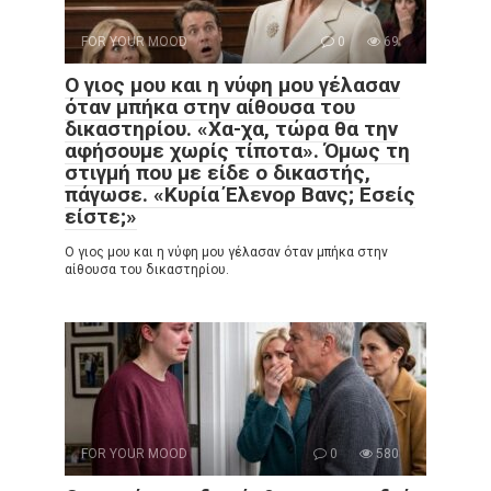
FOR YOUR MOOD
0
69
Ο γιος μου και η νύφη μου γέλασαν
όταν μπήκα στην αίθουσα του
δικαστηρίου. «Χα-χα, τώρα θα την
αφήσουμε χωρίς τίποτα». Όμως τη
στιγμή που με είδε ο δικαστής,
πάγωσε. «Κυρία Έλενορ Βανς; Εσείς
είστε;»
Ο γιος μου και η νύφη μου γέλασαν όταν μπήκα στην
αίθουσα του δικαστηρίου.
FOR YOUR MOOD
0
580