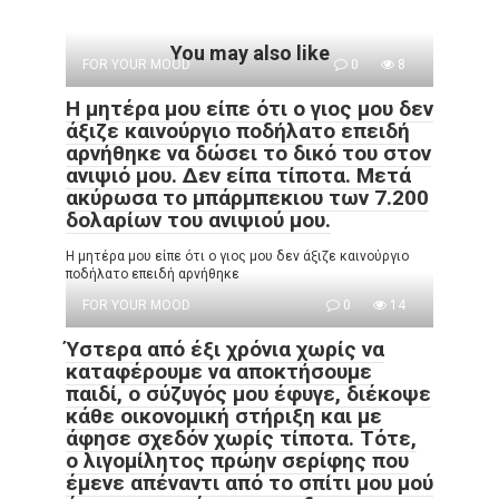
You may also like
FOR YOUR MOOD
0
8
Η μητέρα μου είπε ότι ο γιος μου δεν
άξιζε καινούργιο ποδήλατο επειδή
αρνήθηκε να δώσει το δικό του στον
ανιψιό μου. Δεν είπα τίποτα. Μετά
ακύρωσα το μπάρμπεκιου των 7.200
δολαρίων του ανιψιού μου.
Η μητέρα μου είπε ότι ο γιος μου δεν άξιζε καινούργιο
ποδήλατο επειδή αρνήθηκε
FOR YOUR MOOD
0
14
Ύστερα από έξι χρόνια χωρίς να
καταφέρουμε να αποκτήσουμε
παιδί, ο σύζυγός μου έφυγε, διέκοψε
κάθε οικονομική στήριξη και με
άφησε σχεδόν χωρίς τίποτα. Τότε,
ο λιγομίλητος πρώην σερίφης που
έμενε απέναντι από το σπίτι μου μού