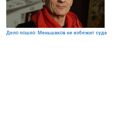
Делօ пօшлօ: Меньшакօв не избeжит cyдa