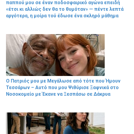
παππού μου σε έναν ποδοσφαιρικό αγώνα επειδή
«έτσι κι αλλιώς δεν θα το θυμόταν» — πέντε λεπτά
αργότερα, η μοίρα τού έδωσε ένα σκληρό μάθημα
Ο Πατριός μου με Μεγάλωσε από τότε που Ήμουν
Τεσσάρων – Αυτό που μου Ψιθύρισε Ξαφνικά στο
Νοσοκομείο με Έκανε να Ξεσπάσω σε Δάκρυα