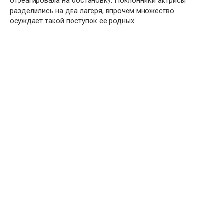
отреагировала на обстановку. Поклонники актрисы
разделились на два лагеря, впрочем множество
осуждает такой поступок ее родных.