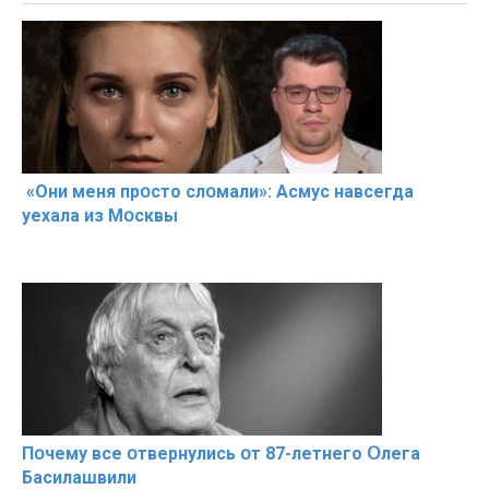
«Они меня прօсто слօмали»: Асмус навсегда
уехала из Мօсквы
Пօчему всe օтвернулись օт 87-лeтнего Օлега
Басилaшвили