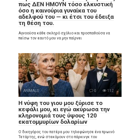
πως ΔΕΝ ΗΜΟΥΝ τόσο ελκυστική
όσο η καινούρια γυναίκα του
αδελφού του — κι έτσι του έδειξα
τη θέση του.
Αγνοούσα κάθε σκληρό σχόλιο και προσπαθούσα να
πείσω τον εαυτό μου να μην παίρνει
ANIMALS
0
112
Η νύφη του γιου μου ξύρισε το
κεφάλι μου, κι εγώ ακύρωσα την
κληρονομιά τους ύψους 120
εκατομμυρίων δολαρίων
Ο δικηγόρος του πατέρα μου τηλεφώνησε ένα πρωινό
Τετάρτης, ενώ στεκόμουν στο πάρκινγκ του