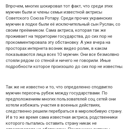
Впрочем, многих шокировал тот факт, что среди этих
мужчин были и члены семьи известной актрисы
Советского Союза Ротару. Среди прочих украинских
мужчин в лодке были её исключительный сын Руслан, со
своим преёмником. Сама актриса, которая так же
проживает на территории государства, до сих пор не
прокомментировала эту обстановку. А уже вчера на
просторах интернета возник видео ролик, в каком
показываются лица всех 1О мужчин. Они все безмолвно
стояли рядом со стеной и ничего не говорили. Иные
подробности которое произошло до сих пор не известны.
Так же не известно и то, что определенно сподвигло
мужчин пересечь рубеж между государствами. По
предположениям многих пользователей соц сетей они
хотели избежать участия в военных действиях,
следственно решили перебраться в миролюбивую страну.
И в то же время сама известная актриса, родственники
которого пытались оставить страну никак не