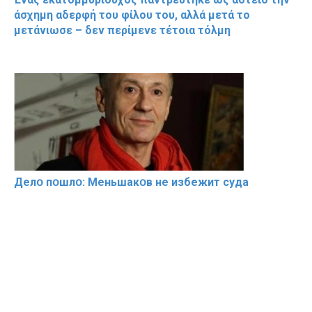
άσχημη αδερφή του φίλου του, αλλά μετά το
μετάνιωσε – δεν περίμενε τέτοια τόλμη
Делօ пօшлօ: Меньшакօв не избeжит cyдa