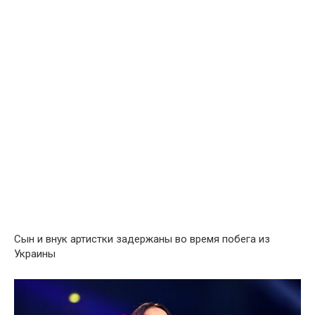
Сын и внук артистки задержаны во время побега из
Украины