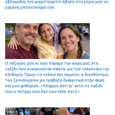
εβδομάδα, ένα μικρό κορίτσι έβαλε στα χέρια μου τη
χαμένη μπουτονιέρα του.
Ο σύζυγός μου κι εγώ πήγαμε την κόρη μας στο
ταξίδι που ονειρευόταν πάντα, ως την τελευταία της
επιθυμία. Όμως το τελευταίο πρωινό, η διευθύντρια
του ξενοδοχείου με τράβηξε διακριτικά στην άκρη
και μου ψιθύρισε: «Υπάρχει κάτι γι’ αυτό το ταξίδι
που ο άντρας σου δεν σου είπε ποτέ.»