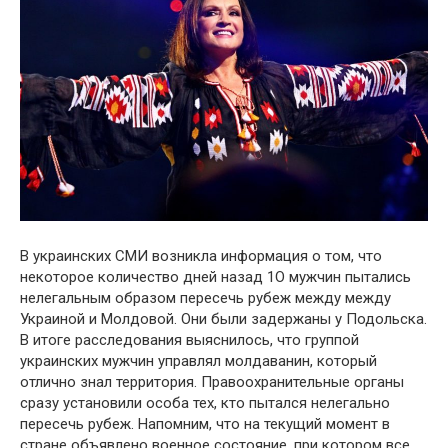
В украинских СМИ возникла информация о том, что
некоторое количество дней назад 1О мужчин пытались
нелегальным образом пересечь рубеж между между
Украиной и Молдовой. Они были задержаны у Подольска.
В итоге расследования выяснилось, что группой
украинских мужчин управлял молдаванин, который
отлично знал территория. Правоохранительные органы
сразу установили особа тех, кто пытался нелегально
пересечь рубеж. Напомним, что на текущий момент в
стране объявлено военное состояние, при котором все