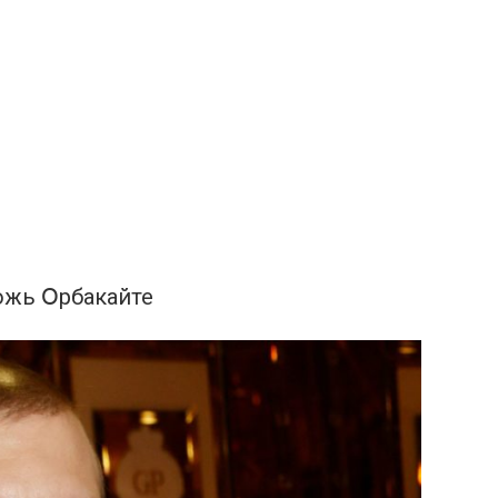
oжь Օрбакайте