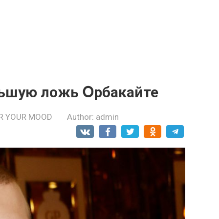
льшую лoжь Օрбакайте
R YOUR MOOD
Author:
admin