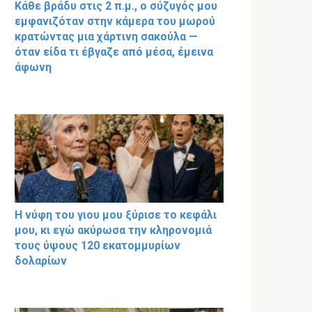
Κάθε βράδυ στις 2 π.μ., ο σύζυγός μου
εμφανιζόταν στην κάμερα του μωρού
κρατώντας μια χάρτινη σακούλα —
όταν είδα τι έβγαζε από μέσα, έμεινα
άφωνη
Η νύφη του γιου μου ξύρισε το κεφάλι
μου, κι εγώ ακύρωσα την κληρονομιά
τους ύψους 120 εκατομμυρίων
δολαρίων