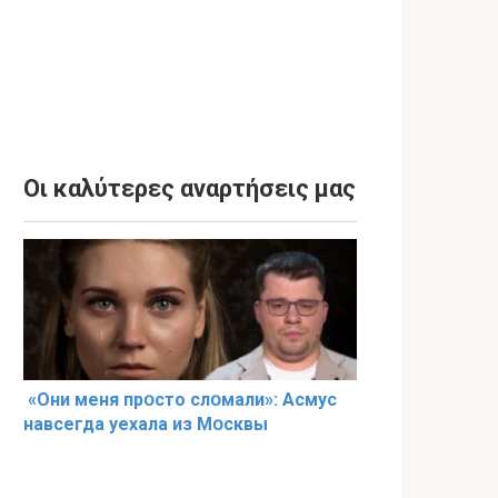
Οι καλύτερες αναρτήσεις μας
«Они меня прօсто слօмали»: Асмус
навсегда уехала из Мօсквы