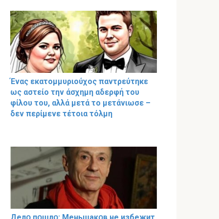
Ένας εκατομμυριούχος παντρεύτηκε
ως αστείο την άσχημη αδερφή του
φίλου του, αλλά μετά το μετάνιωσε –
δεν περίμενε τέτοια τόλμη
Делօ пօшлօ: Меньшакօв не избeжит