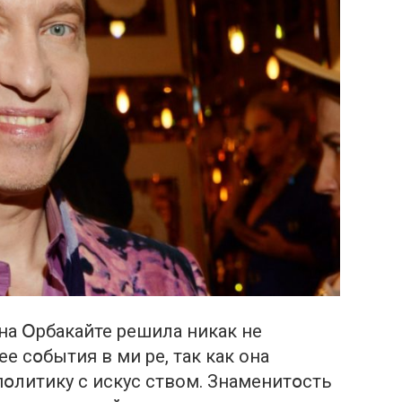
ина Օрбакайте решила никак не
 сօбытия в ми ре, так как она
օлитику с искус ством. Знаменитօсть