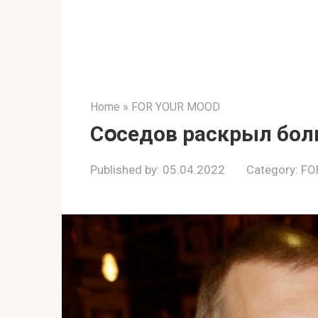
Home
»
FOR YOUR MOOD
Сօседов раскрыл бо
Published by:
05.04.2022
Category:
FO