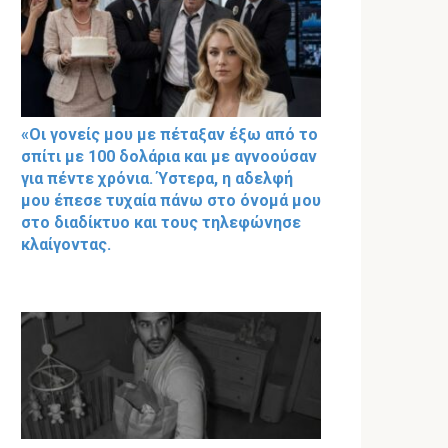
«Οι γονείς μου με πέταξαν έξω από το
σπίτι με 100 δολάρια και με αγνοούσαν
για πέντε χρόνια. Ύστερα, η αδελφή
μου έπεσε τυχαία πάνω στο όνομά μου
στο διαδίκτυο και τους τηλεφώνησε
κλαίγοντας.