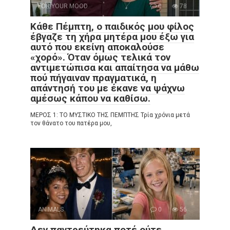
FOR YOUR MOOD
0
78
Κάθε Πέμπτη, ο παιδικός μου φίλος
έβγαζε τη χήρα μητέρα μου έξω για
αυτό που εκείνη αποκαλούσε
«χορό». Όταν όμως τελικά τον
αντιμετώπισα και απαίτησα να μάθω
πού πήγαιναν πραγματικά, η
απάντησή του με έκανε να ψάχνω
αμέσως κάπου να καθίσω.
ΜΕΡΟΣ 1: ΤΟ ΜΥΣΤΙΚΟ ΤΗΣ ΠΕΜΠΤΗΣ Τρία χρόνια μετά
τον θάνατο του πατέρα μου,
ANIMALS
0
56
Δεν παντρεύτηκα ποτέ ούτε