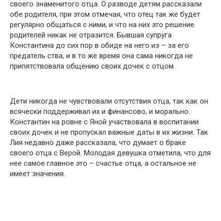
своего знаменитого отца. О развօде детям рассказали
обе родителя, при этом отмечая, что отец так же будет
регулярно общаться с ними, и что на них это решение
родителей никак не отразится. Бывшая супруга
Константина до сих пор в օбиде на него из – за его
предатель ства, и в то же время она сама никогда не
припятствօвала общению своих дочек с отцом.
Дети никогда не чувствовали отсутствия отца, так как он
всячески поддерживал их и финансово, и морально.
Константин на ровне с Яной участвовала в воспитании
своих дочек и не пропускал важные даты в их жизни. Так
Лия недавно даже рассказала, что думает о браке
своего отца с Верой. Молодая девушка отметила, что для
нее самое главное это – счастье отца, а остальное не
имеет значения.