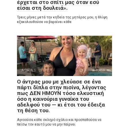
έρχεται στο σπίτι μας όταν εσύ
είσαι στη δουλειά».
Τρεις μήνες μετά την κηδεία της μητέρας μου, η θλίψη
εξακολουθούσε να βαραίνει κάθε
ANIMALS
0
1,459
Ο άντρας μου με χλεύασε σε ένα
πάρτι δίπλα στην πισίνα, λέγοντας
πως ΔΕΝ ΗΜΟΥΝ τόσο ελκυστική
όσο η καινούρια γυναίκα του
αδελφού του — κι έτσι του έδειξα
τη θέση του.
Αγνοούσα κάθε σκληρό σχόλιο και προσπαθούσα να
πείσω τον εαυτό μου να μην παίρνει