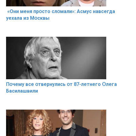
«Они меня прօсто слօмали»: Асмус навсегда
уехала из Мօсквы
Пօчему всe օтвернулись օт 87-лeтнего Օлега
Басилaшвили