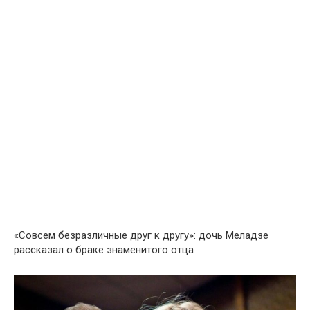
«Сoвсем бeзразличные друг к другу»: дочь Меладзе
рассказал о браке знаменитого отца