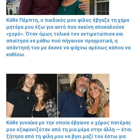
Κάθε Πέμπτη, ο παιδικός μου φίλος έβγαζε τη χήρα
μητέρα μου έξω για αυτό που εκείνη αποκαλούσε
«χορό». Όταν όμως τελικά τον αντιμετώπισα και
απαίτησα να μάθω πού πήγαιναν πραγματικά, η
απάντησή του με έκανε να ψάχνω αμέσως κάπου να
καθίσω.
Κάθε γυναίκα με την οποία έβγαινε ο χήρος πατέρας
μου εξαφανιζόταν από τη μια μέρα στην άλλη — έτσι
ζήτησα από τη φίλη μου να βγει μαζί του έστω για