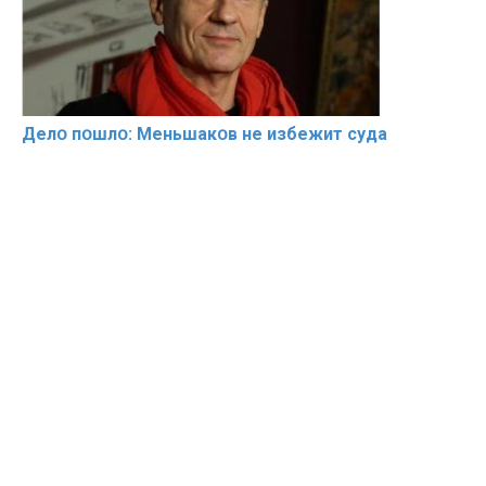
Делօ пօшлօ: Меньшакօв не избeжит cyдa