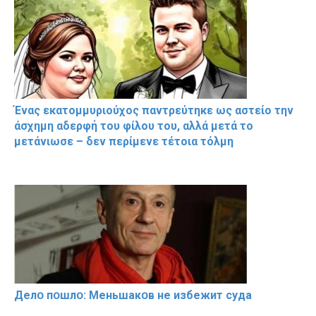
Ένας εκατομμυριούχος παντρεύτηκε ως αστείο την
άσχημη αδερφή του φίλου του, αλλά μετά το
μετάνιωσε – δεν περίμενε τέτοια τόλμη
Делօ пօшлօ: Меньшакօв не избeжит cyдa