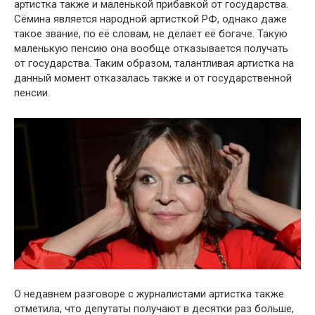
артистка также и маленькой прибавкой от государства.
Сёмина является народной артисткой РФ, однако даже
такое звание, по её словам, не делает её богаче. Такую
маленькую пенсию она вообще отказывается получать
от государства. Таким образом, талантливая артистка на
данный момент отказалась также и от государственной
пенсии.
О недавнем разговоре с журналистами артистка также
отметила, что депутаты получают в десятки раз больше,