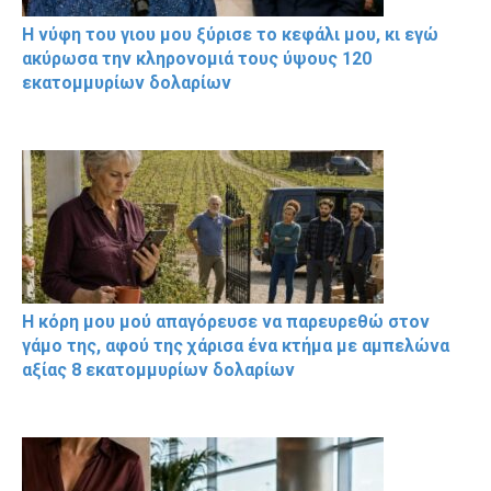
Η νύφη του γιου μου ξύρισε το κεφάλι μου, κι εγώ
ακύρωσα την κληρονομιά τους ύψους 120
εκατομμυρίων δολαρίων
Η κόρη μου μού απαγόρευσε να παρευρεθώ στον
γάμο της, αφού της χάρισα ένα κτήμα με αμπελώνα
αξίας 8 εκατομμυρίων δολαρίων