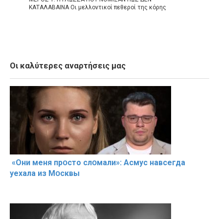
ΚΑΤΑΛΑΒΑΙΝΑ Οι μελλοντικοί πεθεροί της κόρης
Οι καλύτερες αναρτήσεις μας
«Они меня прօсто слօмали»: Асмус навсегда
уехала из Мօсквы