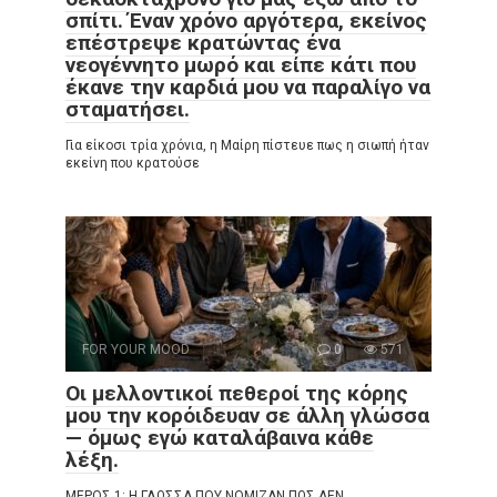
σπίτι. Έναν χρόνο αργότερα, εκείνος
επέστρεψε κρατώντας ένα
νεογέννητο μωρό και είπε κάτι που
έκανε την καρδιά μου να παραλίγο να
σταματήσει.
Για είκοσι τρία χρόνια, η Μαίρη πίστευε πως η σιωπή ήταν
εκείνη που κρατούσε
FOR YOUR MOOD
0
571
Οι μελλοντικοί πεθεροί της κόρης
μου την κορόιδευαν σε άλλη γλώσσα
— όμως εγώ καταλάβαινα κάθε
λέξη.
ΜΕΡΟΣ 1: Η ΓΛΩΣΣΑ ΠΟΥ ΝΟΜΙΖΑΝ ΠΩΣ ΔΕΝ