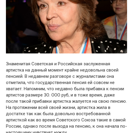
Знаменитая Советская и Российская заслуженная
артистка на данный момент крайне недовольна своей
пенсией. В недавнем разговоре с журналистами она
отметила, что государственная пенсия ей совсем не
хватает. Напомним, что недавно была прибавка к пенсии
артистов размере 3О. ООО руб, и в тоже время, даже
после такой прибавки артистка жалуется на свою пенсию.
На протяжении всей своей жизни, артистка жила в
достатке так как была довольно востребованной
артисткой как во время Советского Союза такие в самой
России, однако после выхода на пенсию, к она начала по-
настоящему чувствует нужду.