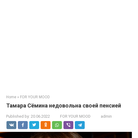
Home
»
FOR YOUR MOOD
Тамара Сёмина недовольна своей пенсией
Published by:
20.06.2022
FOR YOUR MOOD
admin