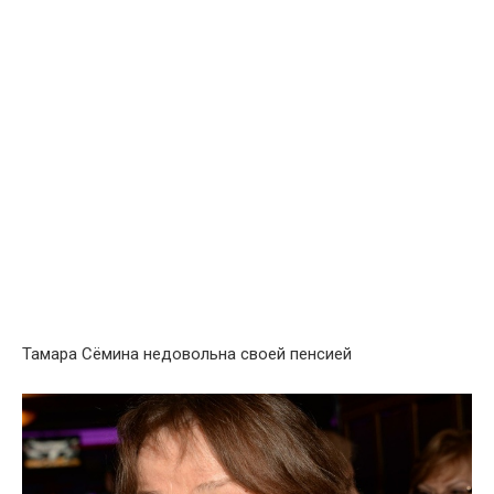
Тамара Сёмина недовольна своей пенсией