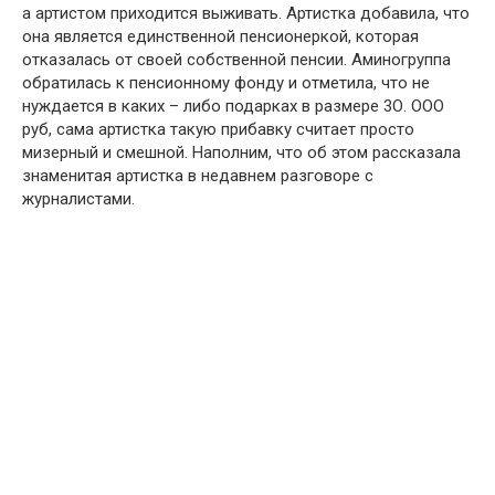
а артистом приходится выживать. Артистка добавила, что
она является единственной пенсионеркой, которая
отказалась от своей собственной пенсии. Аминогруппа
обратилась к пенсионному фонду и отметила, что не
нуждается в каких – либо подарках в размере 3О. ООО
руб, сама артистка такую прибавку считает просто
мизерный и смешной. Наполним, что об этом рассказала
знаменитая артистка в недавнем разговоре с
журналистами.