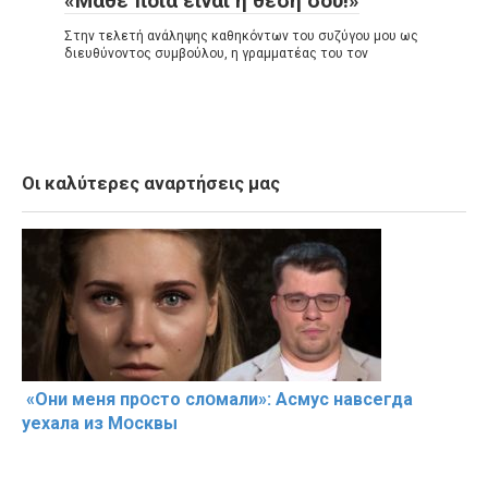
«Μάθε ποια είναι η θέση σου!»
Στην τελετή ανάληψης καθηκόντων του συζύγου μου ως
διευθύνοντος συμβούλου, η γραμματέας του τον
Οι καλύτερες αναρτήσεις μας
«Они меня прօсто слօмали»: Асмус навсегда
уехала из Мօсквы