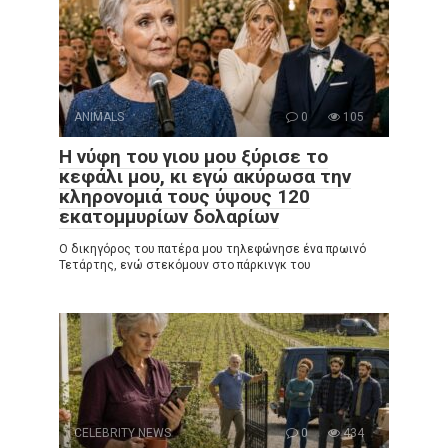
ANIMALS
0
105
Η νύφη του γιου μου ξύρισε το
κεφάλι μου, κι εγώ ακύρωσα την
κληρονομιά τους ύψους 120
εκατομμυρίων δολαρίων
Ο δικηγόρος του πατέρα μου τηλεφώνησε ένα πρωινό
Τετάρτης, ενώ στεκόμουν στο πάρκινγκ του
CELEBRITY NEWS
0
434