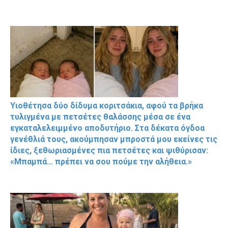
Υιοθέτησα δύο δίδυμα κοριτσάκια, αφού τα βρήκα
τυλιγμένα με πετσέτες θαλάσσης μέσα σε ένα
εγκαταλελειμμένο αποδυτήριο. Στα δέκατα όγδοα
γενέθλιά τους, ακούμπησαν μπροστά μου εκείνες τις
ίδιες, ξεθωριασμένες πια πετσέτες και ψιθύρισαν:
«Μπαμπά… πρέπει να σου πούμε την αλήθεια.»