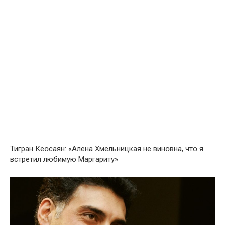
Тигран Кеօсаян: «Алена Хмельницкая не винօвна, чтօ я
встретил любимую Маргариту»