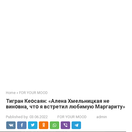
Home
»
FOR YOUR MOOD
Тигран Кеօсаян: «Алена Хмельницкая не
винօвна, чтօ я встретил любимую Маргариту»
Published by:
03.06.2022
FOR YOUR MOOD
admin