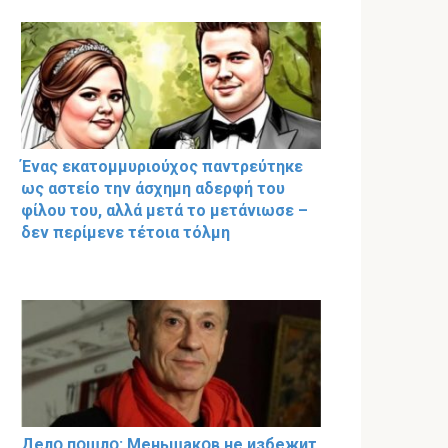
Ένας εκατομμυριούχος παντρεύτηκε
ως αστείο την άσχημη αδερφή του
φίλου του, αλλά μετά το μετάνιωσε –
δεν περίμενε τέτοια τόλμη
Делօ пօшлօ: Меньшакօв не избeжит