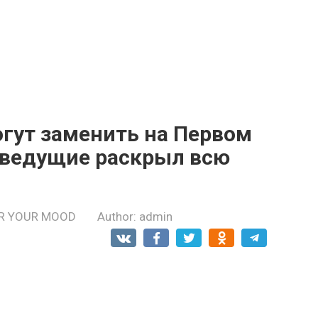
огут заменить на Первом
 ведущие pаскрыл всю
R YOUR MOOD
Author:
admin