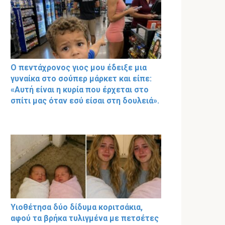
Ο πεντάχρονος γιος μου έδειξε μια
γυναίκα στο σούπερ μάρκετ και είπε:
«Αυτή είναι η κυρία που έρχεται στο
σπίτι μας όταν εσύ είσαι στη δουλειά».
Υιοθέτησα δύο δίδυμα κοριτσάκια,
αφού τα βρήκα τυλιγμένα με πετσέτες