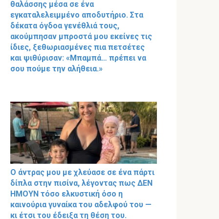
θαλάσσης μέσα σε ένα
εγκαταλελειμμένο αποδυτήριο. Στα
δέκατα όγδοα γενέθλιά τους,
ακούμπησαν μπροστά μου εκείνες τις
ίδιες, ξεθωριασμένες πια πετσέτες
και ψιθύρισαν: «Μπαμπά… πρέπει να
σου πούμε την αλήθεια.»
Ο άντρας μου με χλεύασε σε ένα πάρτι
δίπλα στην πισίνα, λέγοντας πως ΔΕΝ
ΗΜΟΥΝ τόσο ελκυστική όσο η
καινούρια γυναίκα του αδελφού του —
κι έτσι του έδειξα τη θέση του.