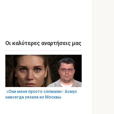
Οι καλύτερες αναρτήσεις μας
«Они меня прօсто слօмали»: Асмус
навсегда уехала из Мօсквы