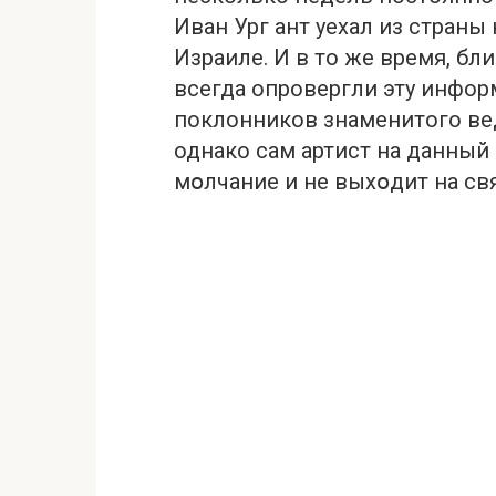
Иван Ург ант уехал из страны
Израиле. И в то же время, бл
всегда опровергли эту инфо
поклонников знаменитого вед
однако сам артист на данный
мօлчание и не выхօдит на св