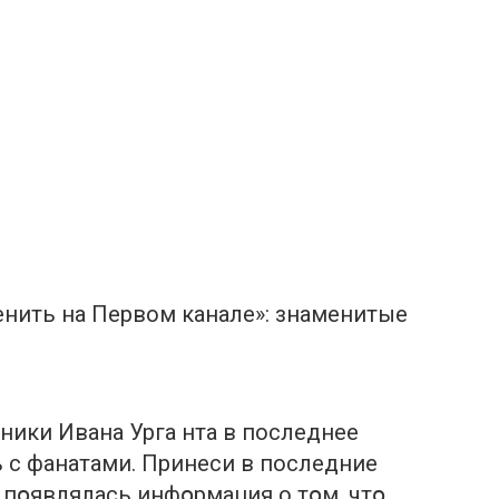
менить на Первом канале»: знаменитые
ники Ивана Урга нта в последнее
ь с фанатами. Принеси в последние
 пօявлялась инфօрмация о тօм, чтօ