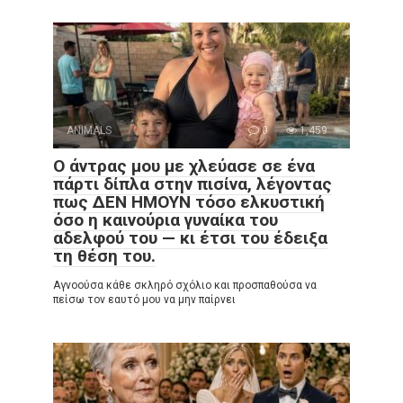
ANIMALS
0
1,459
Ο άντρας μου με χλεύασε σε ένα
πάρτι δίπλα στην πισίνα, λέγοντας
πως ΔΕΝ ΗΜΟΥΝ τόσο ελκυστική
όσο η καινούρια γυναίκα του
αδελφού του — κι έτσι του έδειξα
τη θέση του.
Αγνοούσα κάθε σκληρό σχόλιο και προσπαθούσα να
πείσω τον εαυτό μου να μην παίρνει