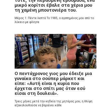
τότε, την περασμένη εβδομάδα, ένα
μικρό κορίτσι έβαλε στα χέρια μου
τη χαμένη μπουτονιέρα του.
Μέρος 1: Πέντε λεπτά Το 1985, ο αγαπημένος μου από το
λύκειο με φίλησε
CELEBRITY NEWS
0
482
Ο πεντάχρονος γιος μου έδειξε μια
γυναίκα στο σούπερ μάρκετ και
είπε: «Αυτή είναι η κυρία που
έρχεται στο σπίτι μας όταν εσύ
είσαι στη δουλειά».
Τρεις μήνες μετά την κηδεία της μητέρας μου, η θλίψη
εξακολουθούσε να βαραίνει κάθε