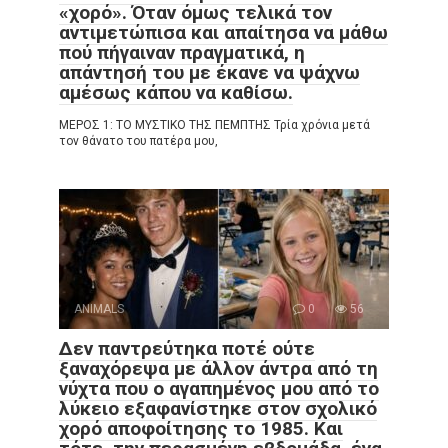
«χορό». Όταν όμως τελικά τον
αντιμετώπισα και απαίτησα να μάθω
πού πήγαιναν πραγματικά, η
απάντησή του με έκανε να ψάχνω
αμέσως κάπου να καθίσω.
ΜΕΡΟΣ 1: ΤΟ ΜΥΣΤΙΚΟ ΤΗΣ ΠΕΜΠΤΗΣ Τρία χρόνια μετά
τον θάνατο του πατέρα μου,
ANIMALS
0
56
Δεν παντρεύτηκα ποτέ ούτε
ξαναχόρεψα με άλλον άντρα από τη
νύχτα που ο αγαπημένος μου από το
λύκειο εξαφανίστηκε στον σχολικό
χορό αποφοίτησης το 1985. Και