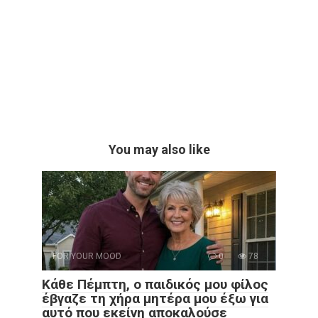
You may also like
FOR YOUR MOOD
0
78
Κάθε Πέμπτη, ο παιδικός μου φίλος
έβγαζε τη χήρα μητέρα μου έξω για
αυτό που εκείνη αποκαλούσε