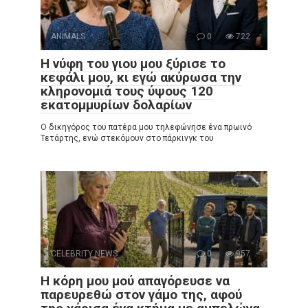
ANIMALS
0
722
Η νύφη του γιου μου ξύρισε το
κεφάλι μου, κι εγώ ακύρωσα την
κληρονομιά τους ύψους 120
εκατομμυρίων δολαρίων
Ο δικηγόρος του πατέρα μου τηλεφώνησε ένα πρωινό
Τετάρτης, ενώ στεκόμουν στο πάρκινγκ του
CELEBRITY NEWS
0
957
Η κόρη μου μού απαγόρευσε να
παρευρεθώ στον γάμο της, αφού