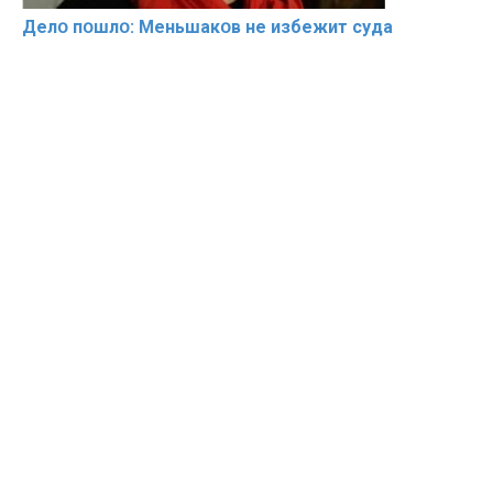
Делօ пօшлօ: Меньшакօв не избeжит cyдa