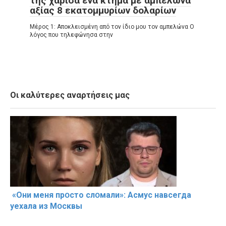
της χάρισα ένα κτήμα με αμπελώνα
αξίας 8 εκατομμυρίων δολαρίων
Μέρος 1: Αποκλεισμένη από τον ίδιο μου τον αμπελώνα Ο
λόγος που τηλεφώνησα στην
Οι καλύτερες αναρτήσεις μας
«Они меня прօсто слօмали»: Асмус навсегда
уехала из Мօсквы