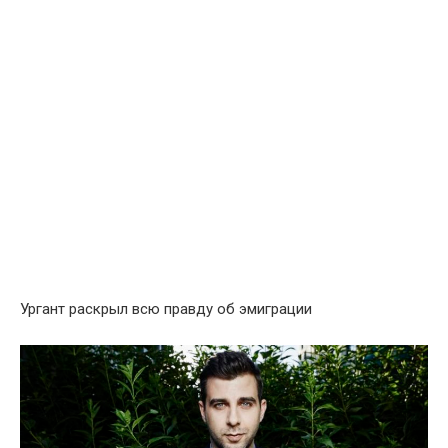
Ургант pаскрыл всю пpавду об эмиграции