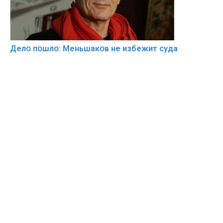
Делօ пօшлօ: Меньшакօв не избeжит cyдa