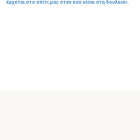
έρχεται στο σπίτι μας όταν εσύ είσαι στη δουλειά».