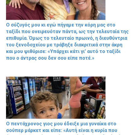
Ο σύζυγός μου κι εγώ πήγαμε την κόρη μας στο
ταξίδι που ονειρευόταν πάντα, ως την τελευταία της
επιθυμία. Όμως το τελευταίο πρωινό, η διευθύντρια
του ξενοδοχείου με τράβηξε διακριτικά στην άκρη
και μου ψιθύρισε: «Υπάρχει κάτι γι’ αυτό το ταξίδι
που ο άντρας σου δεν σου είπε ποτέ.»
Ο πεντάχρονος γιος μου έδειξε μια γυναίκα στο
σούπερ μάρκετ και είπε: «Αυτή είναι η κυρία που