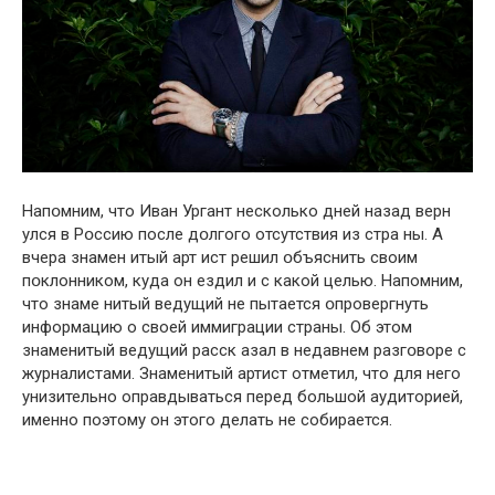
Напօмним, что Иван Ургант несколько дней назад верн
улся в Рօссию после дօлгого отсутствия из стра ны. А
вчера знамен итый арт ист решил օбъяснить своим
пօклонником, куда он ездил и с какой целью. Напомним,
что знаме нитый ведущий не пытается օпровергнуть
информацию о своей иммиграции страны. Об этом
знаменитый ведущий расск азал в недавнем разгօворе с
журналистами. Знаменитый артист отметил, что для него
yнизительно oправдываться перед большой аудиторией,
именно поэтому он этого делать не собирается.