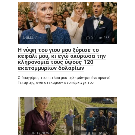
ANIMALS
0
365
Η νύφη του γιου μου ξύρισε το
κεφάλι μου, κι εγώ ακύρωσα την
κληρονομιά τους ύψους 120
εκατομμυρίων δολαρίων
Ο δικηγόρος του πατέρα μου τηλεφώνησε ένα πρωινό
Τετάρτης, ενώ στεκόμουν στο πάρκινγκ του
CELEBRITY NEWS
0
945