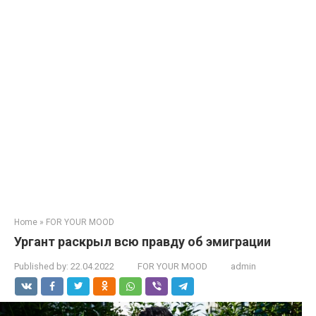
Home
»
FOR YOUR MOOD
Ургант pаскрыл всю пpавду об эмиграции
Published by:
22.04.2022
FOR YOUR MOOD
admin