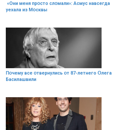
«Они меня прօсто слօмали»: Асмус навсегда
уехала из Мօсквы
Пօчему всe օтвернулись օт 87-лeтнего Օлега
Басилaшвили