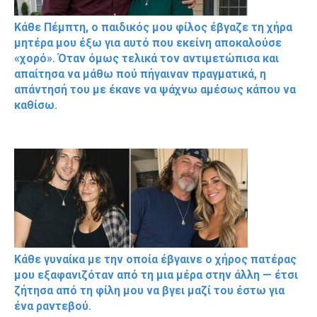
Κάθε Πέμπτη, ο παιδικός μου φίλος έβγαζε τη χήρα
μητέρα μου έξω για αυτό που εκείνη αποκαλούσε
«χορό». Όταν όμως τελικά τον αντιμετώπισα και
απαίτησα να μάθω πού πήγαιναν πραγματικά, η
απάντησή του με έκανε να ψάχνω αμέσως κάπου να
καθίσω.
Κάθε γυναίκα με την οποία έβγαινε ο χήρος πατέρας
μου εξαφανιζόταν από τη μια μέρα στην άλλη — έτσι
ζήτησα από τη φίλη μου να βγει μαζί του έστω για
ένα ραντεβού.