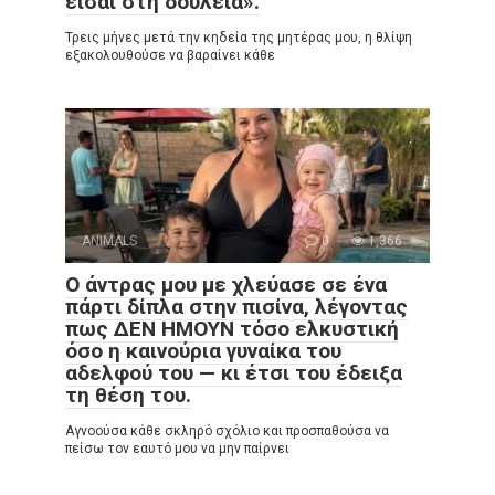
είσαι στη δουλειά».
Τρεις μήνες μετά την κηδεία της μητέρας μου, η θλίψη
εξακολουθούσε να βαραίνει κάθε
ANIMALS
0
1,366
Ο άντρας μου με χλεύασε σε ένα
πάρτι δίπλα στην πισίνα, λέγοντας
πως ΔΕΝ ΗΜΟΥΝ τόσο ελκυστική
όσο η καινούρια γυναίκα του
αδελφού του — κι έτσι του έδειξα
τη θέση του.
Αγνοούσα κάθε σκληρό σχόλιο και προσπαθούσα να
πείσω τον εαυτό μου να μην παίρνει