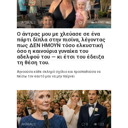
ANIMALS
0
1,191
Ο άντρας μου με χλεύασε σε ένα
πάρτι δίπλα στην πισίνα, λέγοντας
πως ΔΕΝ ΗΜΟΥΝ τόσο ελκυστική
όσο η καινούρια γυναίκα του
αδελφού του — κι έτσι του έδειξα
τη θέση του.
Αγνοούσα κάθε σκληρό σχόλιο και προσπαθούσα να
πείσω τον εαυτό μου να μην παίρνει
ANIMALS
0
123