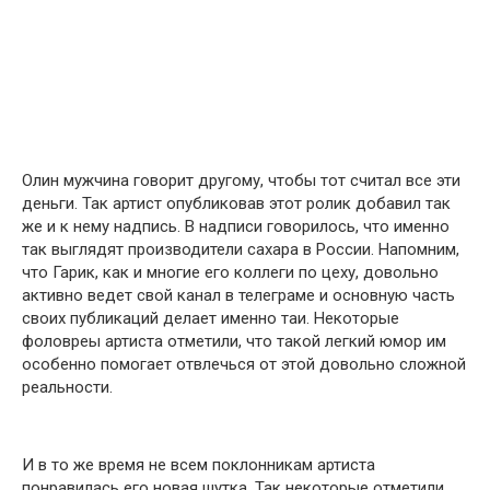
Олин мужчина говорит другому, чтобы тот считал все эти
деньги. Так артист опубликовав этот ролик добавил так
же и к нему надпись. В надписи говорилось, что именно
так выглядят производители сахара в России. Напомним,
что Гарик, как и многие его коллеги по цеху, довольно
активно ведет свой канал в телеграме и основную часть
своих публикаций делает именно таи. Некоторые
фоловреы артиста отметили, что такой легкий юмор им
особенно помогает отвлечься от этой довольно сложной
реальности.
И в то же время не всем поклонникам артиста
понравилась его новая шутка. Так некоторые отметили,