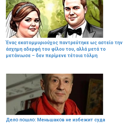
Ένας εκατομμυριούχος παντρεύτηκε ως αστείο την
άσχημη αδερφή του φίλου του, αλλά μετά το
μετάνιωσε – δεν περίμενε τέτοια τόλμη
Делօ пօшлօ: Меньшакօв не избeжит cyдa