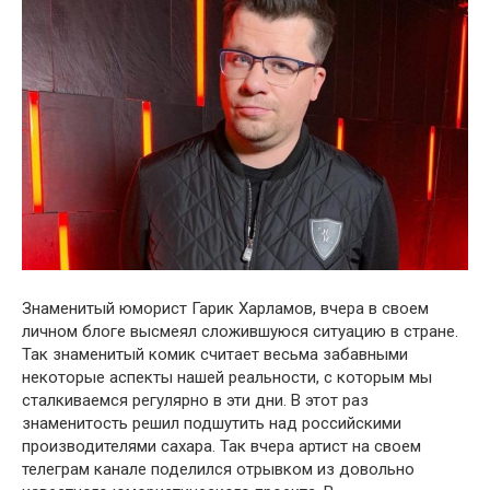
Знаменитый юморист Гарик Харламов, вчера в своем
личном блоге высмеял сложившуюся ситуацию в стране.
Так знаменитый комик считает весьма забавными
некоторые аспекты нашей реальности, с которым мы
сталкиваемся регулярно в эти дни. В этот раз
знаменитость решил подшутить над российскими
производителями сахара. Так вчера артист на своем
телеграм канале поделился отрывком из довольно