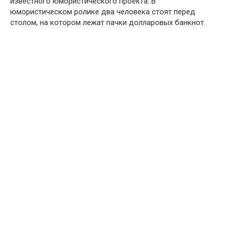
известного юмористического проекта. В
юмористическом ролике два человека стоят перед
столом, на котором лежат пачки долларовых банкнот.