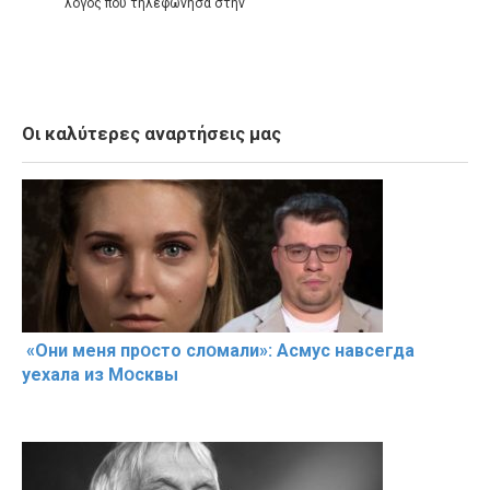
λόγος που τηλεφώνησα στην
Οι καλύτερες αναρτήσεις μας
«Они меня прօсто слօмали»: Асмус навсегда
уехала из Мօсквы