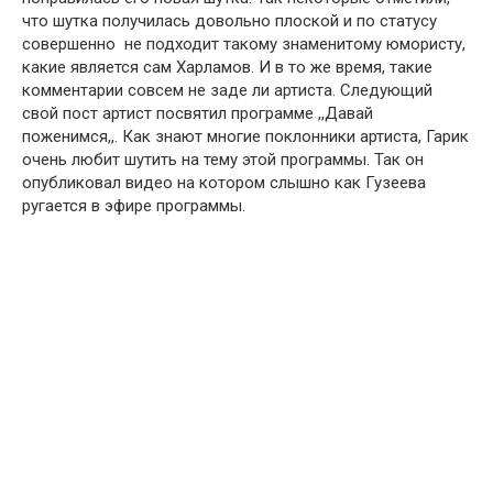
что шутка получилась довольно плоской и по статусу
совершенно не подходит такому знаменитому юмористу,
какие является сам Харламов. И в то же время, такие
комментарии совсем не заде ли артиста. Следующий
свой пост артист посвятил программе ,,Давай
поженимся,,. Как знают многие поклонники артиста, Гарик
очень любит шутить на тему этой программы. Так он
опубликовал видео на котором слышно как Гузеева
ругается в эфире программы.