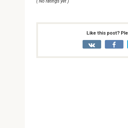
( No ratings yet )
Like this post? Pl