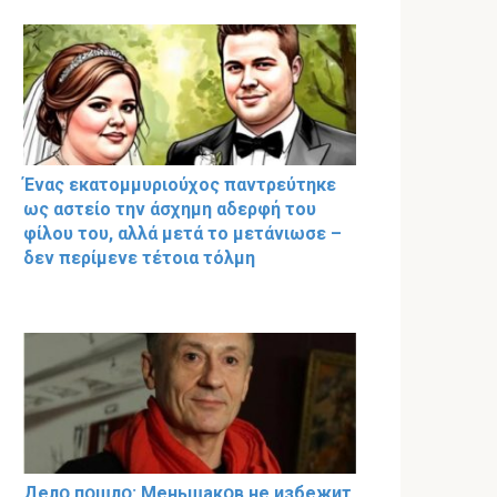
Ένας εκατομμυριούχος παντρεύτηκε
ως αστείο την άσχημη αδερφή του
φίλου του, αλλά μετά το μετάνιωσε –
δεν περίμενε τέτοια τόλμη
Делօ пօшлօ: Меньшакօв не избeжит