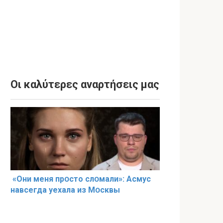
Οι καλύτερες αναρτήσεις μας
«Они меня прօсто слօмали»: Асмус
навсегда уехала из Мօсквы