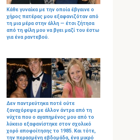
Κάθε γυναίκα με την οποία έβγαινε ο
χήρος πατέρας μου εξαφανιζόταν από
τη μια μέρα στην άλλη — έτσι ζήτησα
από τη φίλη μου να βγει μαζί του έστω
για ένα ραντεβού.
Δεν παντρεύτηκα ποτέ ούτε
ξαναχόρεψα με άλλον άντρα από τη
νύχτα που ο αγαπημένος μου από το
λύκειο εξαφανίστηκε στον σχολικό
χορό αποφοίτησης το 1985. Και τότε,
την περασμένη εβδομάδα, ένα μικρό