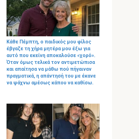
Κάθε Πέμπτη, ο παιδικός μου φίλος
έβγαζε τη χήρα μητέρα μου έξω για
αυτό που εκείνη αποκαλούσε «χορό».
Όταν όμως τελικά τον αντιμετώπισα
και απαίτησα να μάθω πού πήγαιναν
πραγματικά, η απάντησή του με έκανε
να ψάχνω αμέσως κάπου να καθίσω.