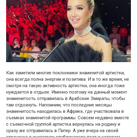
Как заметили многие поклонники знаменитой артистки,
она всегда полна энергии и позитива. И в то же время, не
смотря на такую активность артистки, она иногда тоже
нуждается в отдыхе. Именно поэтому на данный момент
знаменитость отправилась в Арабские Эмираты, чтобы
там отдохнуть. Напомним, что последние месяцы
знаменитость находилась в Африке, где участвовала в
съемках знаменитой программы. Совсем недавно вместе
с съемочной группой артистка вернулась на родину и
сразу же отправилась в Питер. А уже вчера на своей
страничке в инстаграм опубликовала пост в котором