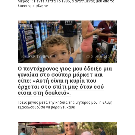
Μέρος 1: Πέντε λεπτά Το 1985, ο αγαπημένος μου από το
λύκειο με φίλησε
CELEBRITY NEWS
0
510
Ο πεντάχρονος γιος μου έδειξε μια
γυναίκα στο σούπερ μάρκετ και
είπε: «Αυτή είναι η κυρία που
έρχεται στο σπίτι μας όταν εσύ
είσαι στη δουλειά».
Τρεις μήνες μετά την κηδεία της μητέρας μου, η θλίψη
εξακολουθούσε να βαραίνει κάθε