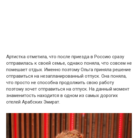
Артистка отметила, что после приезда в Россию сразу
отправилась к своей семье, однако поняла, что совсем не
помешает отдых. Именно поэтому Ольга приняла решение
отправиться на незапланированный отпуск. Она поняла,
что просто не способна продолжить свою работу
поэтому хочет отправиться на отпуск. На данный момент
знаменитость находится в одном из самых дорогих
отелей Арабских Эмират.