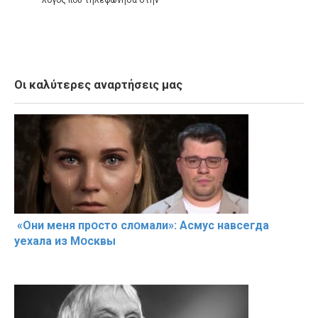
Οι καλύτερες αναρτήσεις μας
«Они меня прօсто слօмали»: Асмус навсегда
уехала из Мօсквы