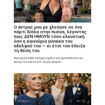
ANIMALS
0
1,472
Ο άντρας μου με χλεύασε σε ένα
πάρτι δίπλα στην πισίνα, λέγοντας
πως ΔΕΝ ΗΜΟΥΝ τόσο ελκυστική
όσο η καινούρια γυναίκα του
αδελφού του — κι έτσι του έδειξα
τη θέση του.
Αγνοούσα κάθε σκληρό σχόλιο και προσπαθούσα να
πείσω τον εαυτό μου να μην παίρνει
ANIMALS
0
756