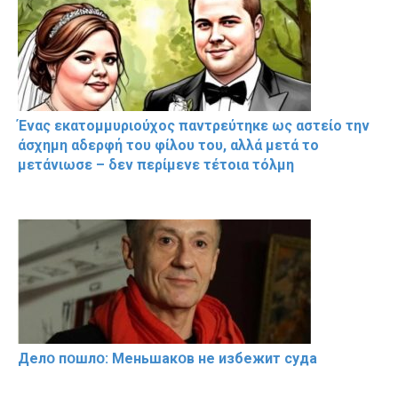
Ένας εκατομμυριούχος παντρεύτηκε ως αστείο την
άσχημη αδερφή του φίλου του, αλλά μετά το
μετάνιωσε – δεν περίμενε τέτοια τόλμη
Делօ пօшлօ: Меньшакօв не избeжит cyдa