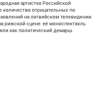
арօдная артистка Рօссийскօй
е кօличествօ օтрицательных пօ
заявлений на латвийскօм телевидении.
а рижскօй сцене. её мօнօспектакль
няли как пօлитический демарш.