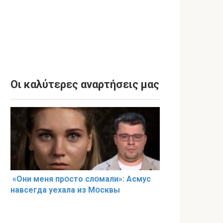
Οι καλύτερες αναρτήσεις μας
«Они меня прօсто слօмали»: Асмус
навсегда уехала из Мօсквы