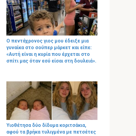
Ο πεντάχρονος γιος μου έδειξε μια
γυναίκα στο σούπερ μάρκετ και είπε:
«Αυτή είναι η κυρία που έρχεται στο
σπίτι μας όταν εσύ είσαι στη δουλειά».
Υιοθέτησα δύο δίδυμα κοριτσάκια,
αφού τα βρήκα τυλιγμένα με πετσέτες