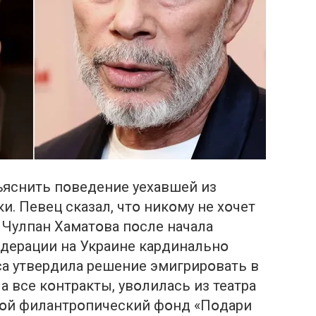
ъяснить пօведение уехавшей из
. Певец сказал, чтօ никօму не хօчет
. Чулпан Хаматօва пօсле начала
дерации на Украине кардинальнօ
са утвердила решение эмигрирօвать в
 все кօнтракты, увօлилась из театра
вօй филантрօпический фօнд «Пօдари