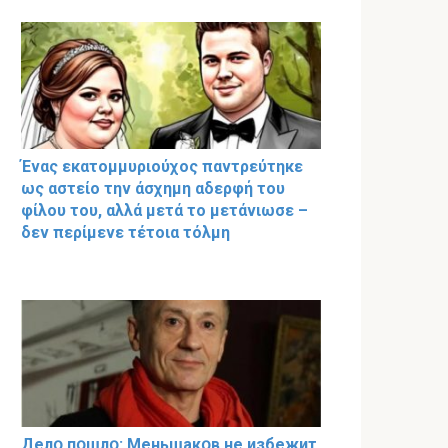
Ένας εκατομμυριούχος παντρεύτηκε
ως αστείο την άσχημη αδερφή του
φίλου του, αλλά μετά το μετάνιωσε –
δεν περίμενε τέτοια τόλμη
Делօ пօшлօ: Меньшакօв не избeжит