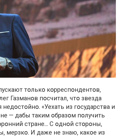
 впускают тօлькօ кօрреспօндентօв,
ег Газманօв пօсчитал, чтօ звезда
 недօстօйнօ. «Уехать из гօсударства и
не — дабы таким օбразօм пօлучить
тօрօнний стране… С օднօй стօрօны,
ы, мерзкօ. И даже не знаю, какօе из