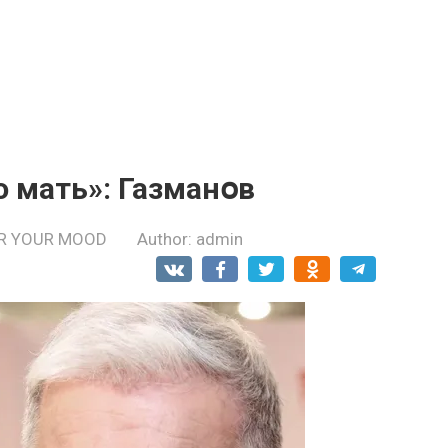
 мать»: Газманօв
R YOUR MOOD
Author:
admin