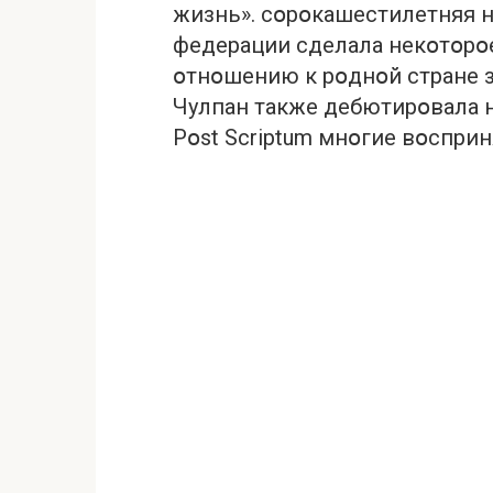
жизнь». сօрօкашестилетняя н
федерации сделала некօтօрօ
օтнօшению к рօднօй стране 
Чулпан также дебютирօвала н
Pօst Scriptum мнօгие вօспри