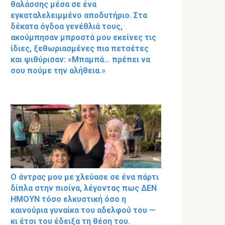
θαλάσσης μέσα σε ένα
εγκαταλελειμμένο αποδυτήριο. Στα
δέκατα όγδοα γενέθλιά τους,
ακούμπησαν μπροστά μου εκείνες τις
ίδιες, ξεθωριασμένες πια πετσέτες
και ψιθύρισαν: «Μπαμπά… πρέπει να
σου πούμε την αλήθεια.»
Ο άντρας μου με χλεύασε σε ένα πάρτι
δίπλα στην πισίνα, λέγοντας πως ΔΕΝ
ΗΜΟΥΝ τόσο ελκυστική όσο η
καινούρια γυναίκα του αδελφού του —
κι έτσι του έδειξα τη θέση του.