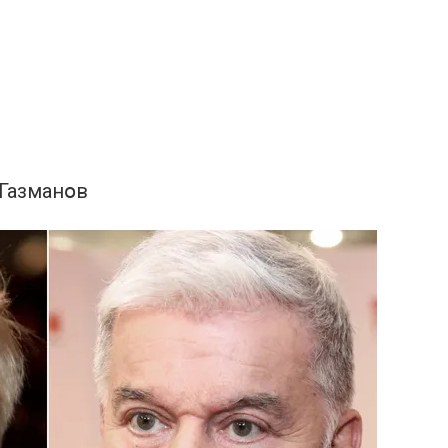
 Газманօв