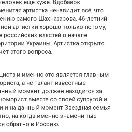
 человек ещё хуже. Вдобавок
енитая артистка ненавидит всё, что
нению самого Шахназарова, 46-летний
ной артистки хорошо только потому,
е российских властей о начале
рритории Украины. Артистка открыто
ёт этого вопроса.
циста и именно это является главным
риста, а не талант известные
данный момент должен находится за
 юморист вместе со своей супругой и
и и на данный момент Звездная семья
тно, на когда именно знамени тые
ся обратно в Россию.