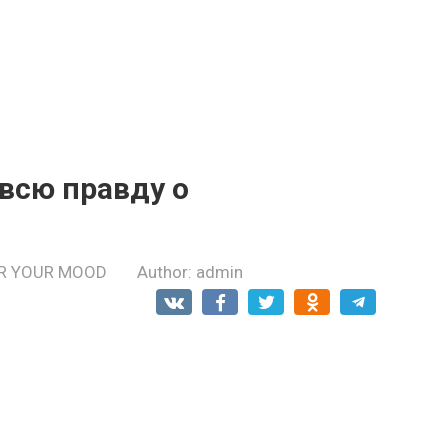
всю правду о
R YOUR MOOD
Author:
admin