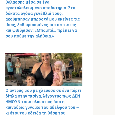
θαλάσσης μέσα σε ένα
εγκαταλελειμμένο αποδυτήριο. Στα
δέκατα όγδοα γενέθλιά τους,
ακούμπησαν μπροστά μου εκείνες τις
ίδιες, ξεθωριασμένες πια πετσέτες
και ψιθύρισαν: «Μπαμπά… πρέπει να
σου πούμε την αλήθεια.»
Ο άντρας μου με χλεύασε σε ένα πάρτι
δίπλα στην πισίνα, λέγοντας πως ΔΕΝ
ΗΜΟΥΝ τόσο ελκυστική όσο η
καινούρια γυναίκα του αδελφού του —
κι έτσι του έδειξα τη θέση του.