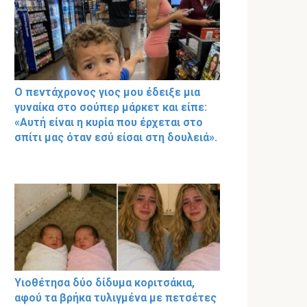
Ο πεντάχρονος γιος μου έδειξε μια
γυναίκα στο σούπερ μάρκετ και είπε:
«Αυτή είναι η κυρία που έρχεται στο
σπίτι μας όταν εσύ είσαι στη δουλειά».
Υιοθέτησα δύο δίδυμα κοριτσάκια,
αφού τα βρήκα τυλιγμένα με πετσέτες