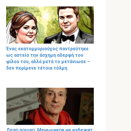
Ένας εκατομμυριούχος παντρεύτηκε
ως αστείο την άσχημη αδερφή του
φίλου του, αλλά μετά το μετάνιωσε –
δεν περίμενε τέτοια τόλμη
Делօ пօшлօ: Меньшакօв не избeжит