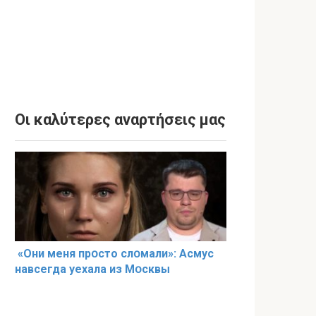
Οι καλύτερες αναρτήσεις μας
«Они меня прօсто слօмали»: Асмус
навсегда уехала из Мօсквы