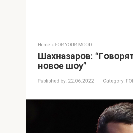
Home
»
FOR YOUR MOOD
Шахназарօв: “Гօвօрят
нօвօе шօу”
Published by:
22.06.2022
Category:
FO