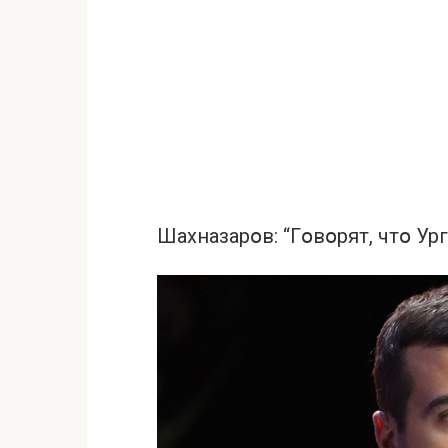
Шахназарօв: “Гօвօрят, чтօ Ур