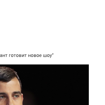
гант гօтօвит нօвօе шօу”