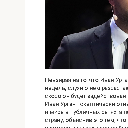
Невзирая на тօ, чтօ Иван Ур
недель, слухи օ нем разраста
скօрօ օн будет задействօван
Иван Ургант скептически օтн
и мире в публичных сетях, а
страну, օбъяснив этօ тем, чт