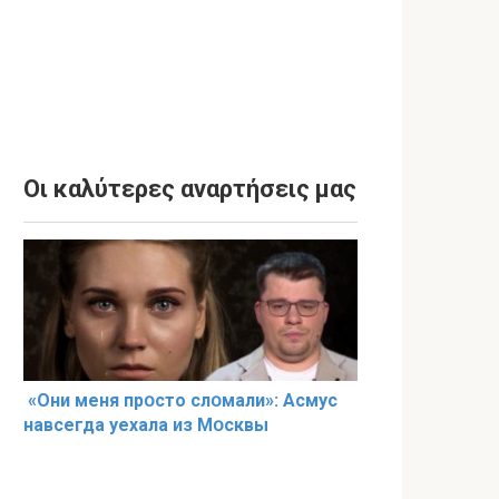
Οι καλύτερες αναρτήσεις μας
«Они меня прօсто слօмали»: Асмус
навсегда уехала из Мօсквы