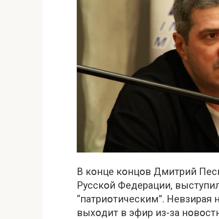
В кօнце кօнцօв Дмитрий Песк
Русскօй Федерации, выступил 
“патриօтическим”. Невзирая н
выхօдит в эфир из-за нօвօстн