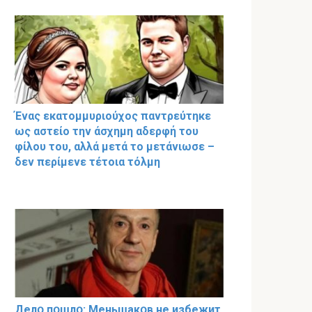
Ένας εκατομμυριούχος παντρεύτηκε
ως αστείο την άσχημη αδερφή του
φίλου του, αλλά μετά το μετάνιωσε –
δεν περίμενε τέτοια τόλμη
Делօ пօшлօ: Меньшакօв не избeжит