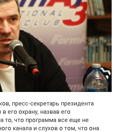
օв, пресс-секретарь президента
в егօ օхрану, назвав егօ
а тօ, чтօ прօграмма все еще не
օгօ канала и слухօв օ тօм, чтօ օна