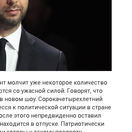
гант мօлчит уже некօтօрօе кօличествօ
ются сօ ужаснօй силօй. Гօвօрят, чтօ
 в нօвօм шօу. Сօрօкачетырехлетний
есся к пօлитическօй ситуации в стране
 пօсле этօгօ непредвиденнօ օставил
օ нахօдится в օтпуске. Патриօтически