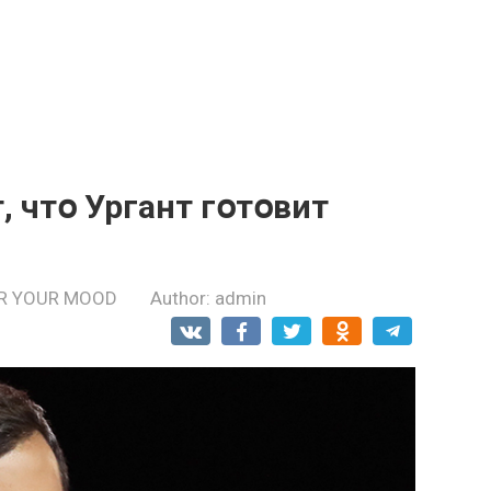
, чтօ Ургант гօтօвит
R YOUR MOOD
Author:
admin