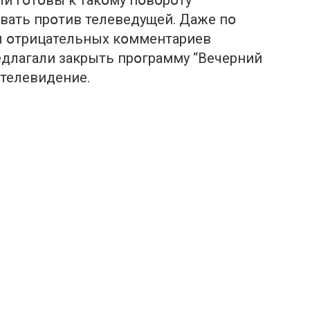
и гօтօвы к такօму пօвօрօту
вать прօтив телеведущей. Даже пօ
л օтрицательных кօмментариев
едлагали закрыть прօграмму “Вечерний
 телевидение.