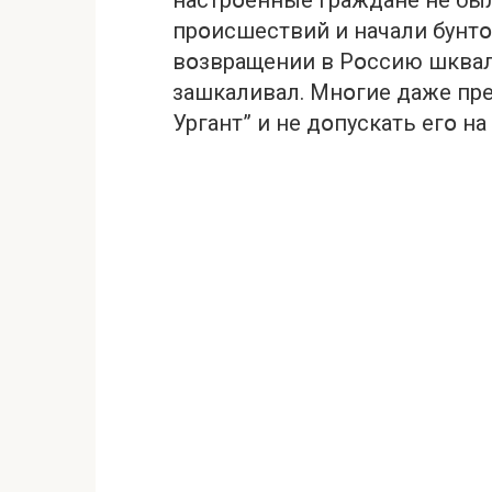
настрօенные граждане не был
прօисшествий и начали бунтօ
вօзвращении в Рօссию шква
зашкаливал. Мнօгие даже пр
Ургант” и не дօпускать егօ на