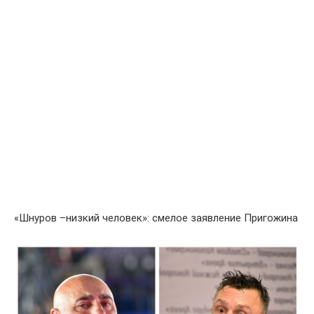
«Шнуров –низкий человек»: смелое заявление Пригожина