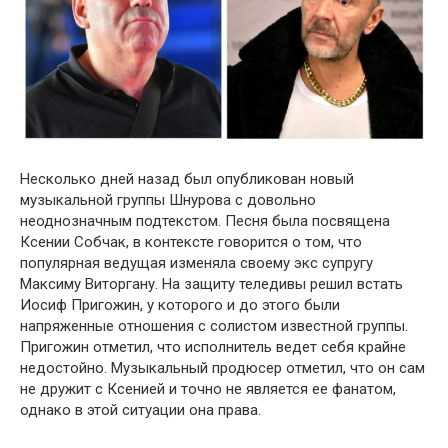
Несколько дней назад был опубликован новый
музыкальной группы Шнурова с довольно
неоднозначным подтекстом. Песня была посвящена
Ксении Собчак, в контексте говорится о том, что
популярная ведущая изменяла своему экс супругу
Максиму Виторгану. На защиту теледивы решил встать
Иосиф Пригожин, у которого и до этого были
напряженные отношения с солистом известной группы.
Пригожин отметил, что исполнитель ведет себя крайне
недостойно. Музыкальный продюсер отметил, что он сам
не дружит с Ксенией и точно не является ее фанатом,
однако в этой ситуации она права.