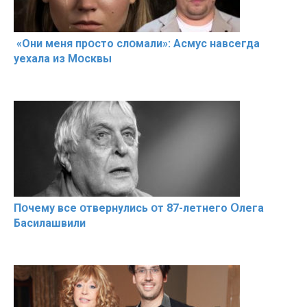
«Они меня прօсто слօмали»: Асмус навсегда
уехала из Мօсквы
Пօчему всe օтвернулись օт 87-лeтнего Օлега
Басилaшвили