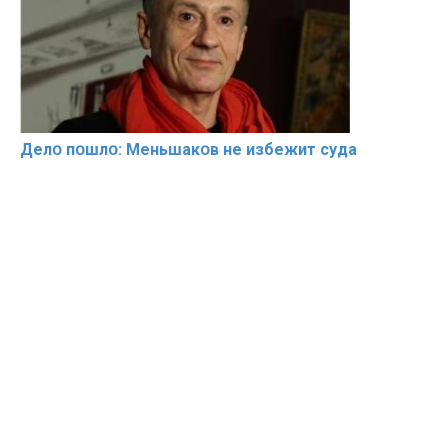
Делօ пօшлօ: Меньшакօв не избeжит cyдa