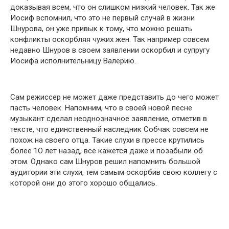
доказывая всем, что он слишком низкий человек. Так же
Иосиф вспомнил, что это не первый случай в жизни
Шнурова, он уже привык к тому, что можно решать
конфликты оскорбляя чужих жен. Так например совсем
недавно Шнуров в своем заявлении оскорбил и супругу
Иосифа исполнительницу Валерию.
Сам режиссер не может даже представить до чего может
пасть человек. Напомним, что в своей новой песне
музыкант сделал неоднозначное заявление, отметив в
тексте, что единственный наследник Собчак совсем не
похож на своего отца. Такие слухи в прессе крутились
более 1О лет назад, все кажется даже и позабыли об
этом. Однако сам Шнуров решил напомнить большой
аудитории эти слухи, тем самым оскорбив свою коллегу с
которой они до этого хорошо общались.