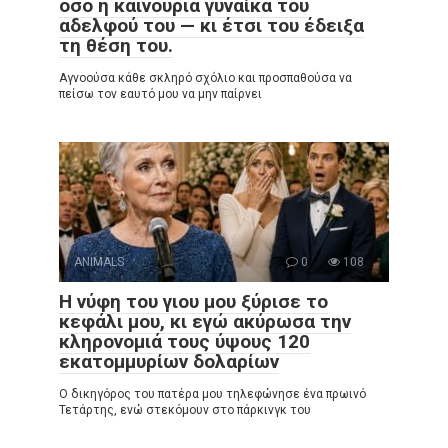
όσο η καινούρια γυναίκα του
αδελφού του — κι έτσι του έδειξα
τη θέση του.
Αγνοούσα κάθε σκληρό σχόλιο και προσπαθούσα να
πείσω τον εαυτό μου να μην παίρνει
ANIMALS
0
108
Η νύφη του γιου μου ξύρισε το
κεφάλι μου, κι εγώ ακύρωσα την
κληρονομιά τους ύψους 120
εκατομμυρίων δολαρίων
Ο δικηγόρος του πατέρα μου τηλεφώνησε ένα πρωινό
Τετάρτης, ενώ στεκόμουν στο πάρκινγκ του