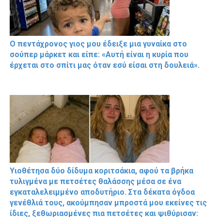
Ο πεντάχρονος γιος μου έδειξε μια γυναίκα στο
σούπερ μάρκετ και είπε: «Αυτή είναι η κυρία που
έρχεται στο σπίτι μας όταν εσύ είσαι στη δουλειά».
Υιοθέτησα δύο δίδυμα κοριτσάκια, αφού τα βρήκα
τυλιγμένα με πετσέτες θαλάσσης μέσα σε ένα
εγκαταλελειμμένο αποδυτήριο. Στα δέκατα όγδοα
γενέθλιά τους, ακούμπησαν μπροστά μου εκείνες τις
ίδιες, ξεθωριασμένες πια πετσέτες και ψιθύρισαν: