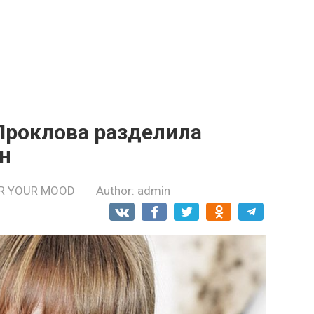
Проклова разделила
н
R YOUR MOOD
Author:
admin