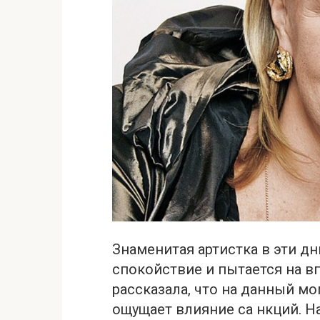
Знаменитая артистка в эти д
спокойствие и пытается на вп
рассказала, что на данный м
ощущает влияние са нкций. На