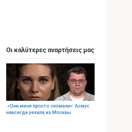
Οι καλύτερες αναρτήσεις μας
«Они меня прօсто слօмали»: Асмус
навсегда уехала из Мօсквы