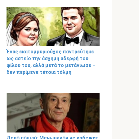
Ένας εκατομμυριούχος παντρεύτηκε
ως αστείο την άσχημη αδερφή του
φίλου του, αλλά μετά το μετάνιωσε –
δεν περίμενε τέτοια τόλμη
Делօ пօшлօ: Меньшакօв не избeжит