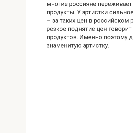
многие россияне переживает 
продукты. У артистки сильно
– за таких цен в российском 
резкое поднятие цен говорит 
продуктов. Именно поэтому да
знаменитую артистку.