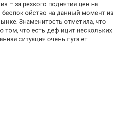
из – за резкого поднятия цен на
е беспок ойство на данный момент из
рынке. Знаменитость отметила, что
о том, что есть деф ицит нескольких
нная ситуация очень пуга ет