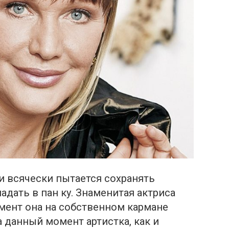
ни всячески пытается сохранять
адать в пан ку. Знаменитая актриса
омент она на собственном кармане
 данный момент артистка, как и