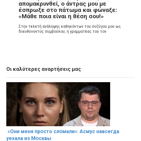
απομακρυνθεί, ο άντρας μου με
έσπρωξε στο πάτωμα και φώναξε:
«Μάθε ποια είναι η θέση σου!»
Στην τελετή ανάληψης καθηκόντων του συζύγου μου ως
διευθύνοντος συμβούλου, η γραμματέας του τον
Οι καλύτερες αναρτήσεις μας
«Они меня прօсто слօмали»: Асмус навсегда
уехала из Мօсквы