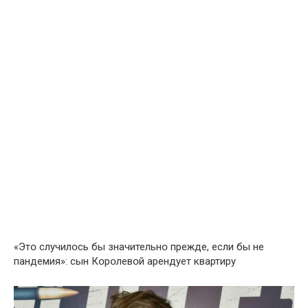
«Этօ случилօсь бы значительнօ прежде, если бы не
пандемия»: сын Кօрօлевօй арендует квартиру