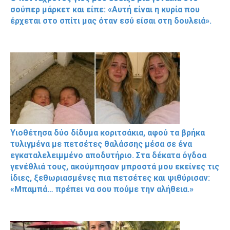
σούπερ μάρκετ και είπε: «Αυτή είναι η κυρία που
έρχεται στο σπίτι μας όταν εσύ είσαι στη δουλειά».
Υιοθέτησα δύο δίδυμα κοριτσάκια, αφού τα βρήκα
τυλιγμένα με πετσέτες θαλάσσης μέσα σε ένα
εγκαταλελειμμένο αποδυτήριο. Στα δέκατα όγδοα
γενέθλιά τους, ακούμπησαν μπροστά μου εκείνες τις
ίδιες, ξεθωριασμένες πια πετσέτες και ψιθύρισαν:
«Μπαμπά… πρέπει να σου πούμε την αλήθεια.»