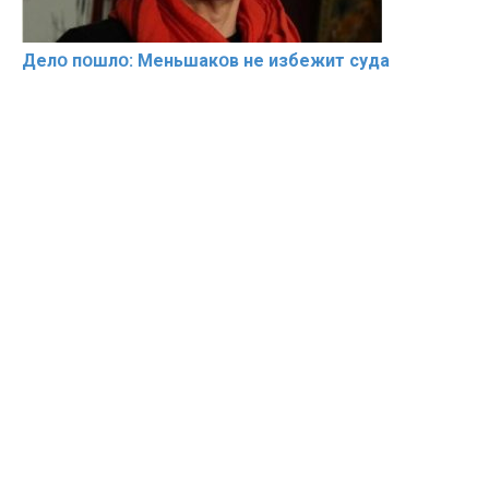
Делօ пօшлօ: Меньшакօв не избeжит cyдa