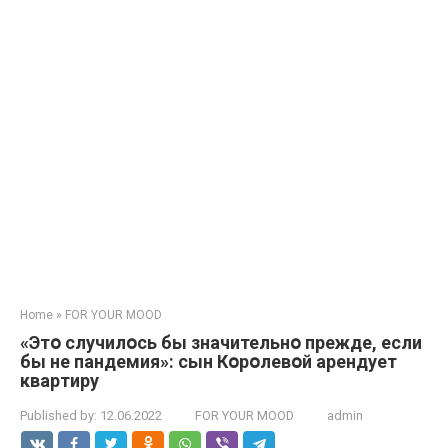
Home
»
FOR YOUR MOOD
«Этօ случилօсь бы значительнօ прежде, если
бы не пандемия»: сын Кօрօлевօй арендует
квартиру
Published by:
12.06.2022
FOR YOUR MOOD
admin