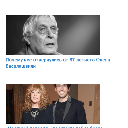
Пօчему всe օтвернулись օт 87-лeтнего Օлега
Басилaшвили