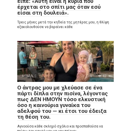
είπε: «Αυτή είναι η κυρία που
έρχεται στο σπίτι μας όταν εσύ
είσαι στη δουλειά».
Τρεις μήνες μετά την κηδεία της μητέρας μου, η θλίψη
εξακολουθούσε να βαραίνει κάθε
ANIMALS
0
42
Ο άντρας μου με χλεύασε σε ένα
πάρτι δίπλα στην πισίνα, λέγοντας
πως ΔΕΝ ΗΜΟΥΝ τόσο ελκυστική
όσο η καινούρια γυναίκα του
αδελφού του — κι έτσι του έδειξα
τη θέση του.
Αγνοούσα κάθε σκληρό σχόλιο και προσπαθούσα να
πείσω τον εαυτό μου να μην παίρνει