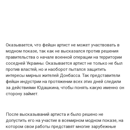
Оказывается, что фейшн артист не может участвовать в
модном показе, так как не высказался против решения
правительства о начале военной операции на территории
соседней Украины. Оказывается артист не только не был
против властей, но и наоборот пытался защитить
интересы мирных жителей Донбасса. Так представители
фейшн индустрии на протяжении всех этих дней следили
за действиями Юдашкина, чтобы понять какую именно он
сторону займет.
После высказываний артиста и было решено не
допустить его на участие в всемирном модном показе, на
котором свои работы представят многие зарубежные