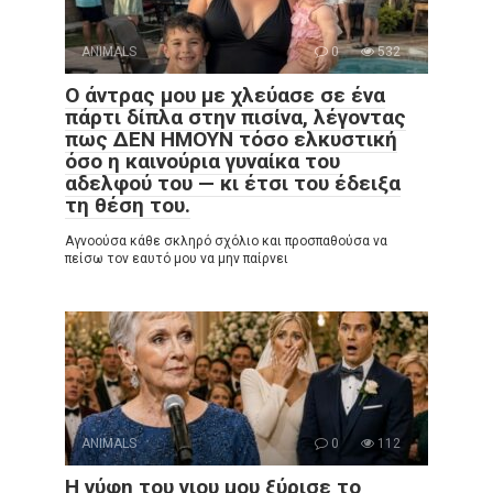
ANIMALS
0
532
Ο άντρας μου με χλεύασε σε ένα
πάρτι δίπλα στην πισίνα, λέγοντας
πως ΔΕΝ ΗΜΟΥΝ τόσο ελκυστική
όσο η καινούρια γυναίκα του
αδελφού του — κι έτσι του έδειξα
τη θέση του.
Αγνοούσα κάθε σκληρό σχόλιο και προσπαθούσα να
πείσω τον εαυτό μου να μην παίρνει
ANIMALS
0
112
Η νύφη του γιου μου ξύρισε το