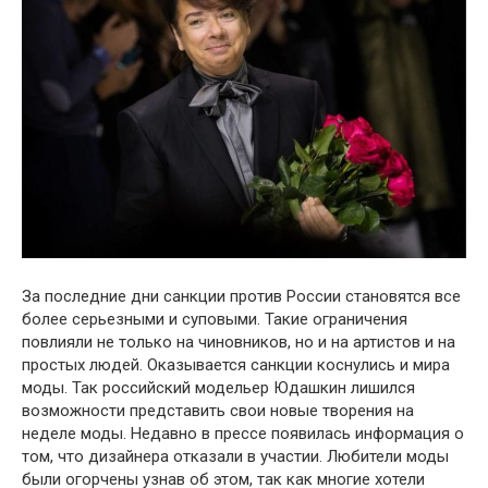
За последние дни санкции против России становятся все
более серьезными и суповыми. Такие ограничения
повлияли не только на чиновников, но и на артистов и на
простых людей. Оказывается санкции коснулись и мира
моды. Так российский модельер Юдашкин лишился
возможности представить свои новые творения на
неделе моды. Недавно в прессе появилась информация о
том, что дизайнера отказали в участии. Любители моды
были огорчены узнав об этом, так как многие хотели