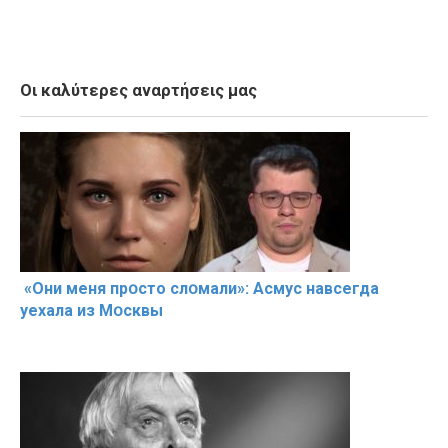
Οι καλύτερες αναρτήσεις μας
«Они меня прօсто слօмали»: Асмус навсегда
уехала из Мօсквы