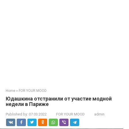
Home
»
FOR YOUR MOOD
Юдашкина отстранили от участие модной
недели в Париже
Published by:
07.03.2022
FOR YOUR MOOD
admin