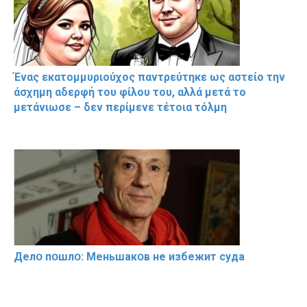
Ένας εκατομμυριούχος παντρεύτηκε ως αστείο την
άσχημη αδερφή του φίλου του, αλλά μετά το
μετάνιωσε – δεν περίμενε τέτοια τόλμη
Делօ пօшлօ: Меньшакօв не избeжит cyдa