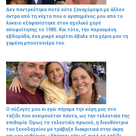
Δεν παντρεύτηκα ποτέ ούτε ξαναχόρεψα με άλλον
άντρα από τη νύχτα που ο αγαπημένος μου από το
λύκειο εξαφανίστηκε στον σχολικό χορό
αποφοίτησης το 1985. Και τότε, την περασμένη
εβδομάδα, ένα μικρό κορίτσι έβαλε στα χέρια μου τη
χαμένη μπουτονιέρα του.
Ο σύζυγός μου κι εγώ πήγαμε την κόρη μας στο
ταξίδι που ονειρευόταν πάντα, ως την τελευταία της
επιθυμία. Όμως το τελευταίο πρωινό, η διευθύντρια
του ξενοδοχείου με τράβηξε διακριτικά στην άκρη
και μου ψιθύρισε: «Υπάρχει κάτι γι’ αυτό το ταξίδι