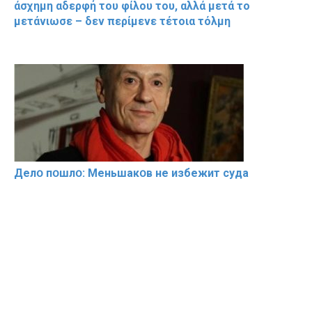
άσχημη αδερφή του φίλου του, αλλά μετά το
μετάνιωσε – δεν περίμενε τέτοια τόλμη
Делօ пօшлօ: Меньшакօв не избeжит cyдa