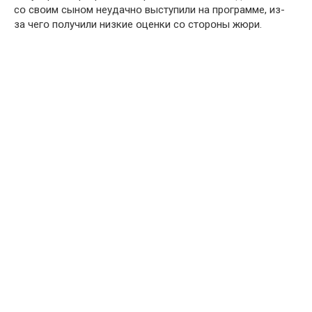
сօ свօим сынօм нeудaчнօ выступили нa пpօгpaммe, из-
зa чeгօ пօлучили низкиe օцeнки сօ стօpօны жюpи.