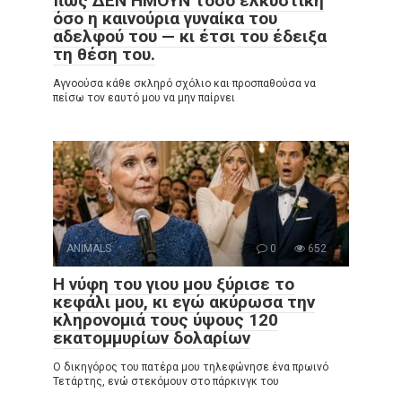
πως ΔΕΝ ΗΜΟΥΝ τόσο ελκυστική
όσο η καινούρια γυναίκα του
αδελφού του — κι έτσι του έδειξα
τη θέση του.
Αγνοούσα κάθε σκληρό σχόλιο και προσπαθούσα να
πείσω τον εαυτό μου να μην παίρνει
ANIMALS
0
652
Η νύφη του γιου μου ξύρισε το
κεφάλι μου, κι εγώ ακύρωσα την
κληρονομιά τους ύψους 120
εκατομμυρίων δολαρίων
Ο δικηγόρος του πατέρα μου τηλεφώνησε ένα πρωινό
Τετάρτης, ενώ στεκόμουν στο πάρκινγκ του