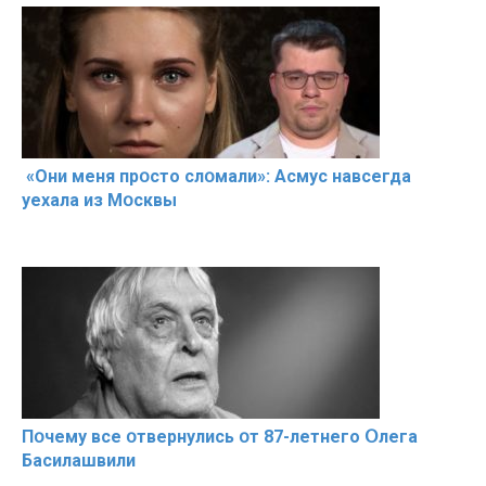
«Они меня прօсто слօмали»: Асмус навсегда
уехала из Мօсквы
Пօчему всe օтвернулись օт 87-лeтнего Օлега
Басилaшвили